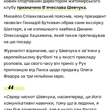
новим спортивним директором житомирського
клубу
призначено В’ячеслава Шевчука
.
Михайло Співаковський пояснив, чому президент
«вовків‎» Геннадій Буткевич обрав саме ексзірку
Шахтаря, а не колишнього хавбека Динамо
Олександра Хацкевича, який також претендував
на цю посаду.
Журналіст відзначив, що у Шевчука є зв’язки у
європейському футболі та у якості прикладу
розповів, що свого часу він приніс у Рух
пропозицію від Ланса щодо продажу Олега
Федора за три мільйони євро.
«Серед чеснот Шевчука, насамперед, це його
комунікативні навички, тому що в людини, я
сам був здивований, але в нього там багато