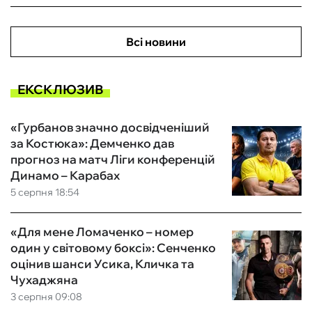
Всі новини
ЕКСКЛЮЗИВ
«Гурбанов значно досвідченіший
за Костюка»: Демченко дав
прогноз на матч Ліги конференцій
Динамо – Карабах
5 серпня 18:54
«Для мене Ломаченко – номер
один у світовому боксі»: Сенченко
оцінив шанси Усика, Кличка та
Чухаджяна
3 серпня 09:08