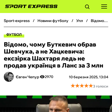
sport-express
новини футболу
упл
Відомо, чому Буткевич обрав Шевчука, а не Хацкевича: ексзірка Шахтаря ледь не продав українця в Ланс за 3 млн
ФУТБОЛ
ФУТБОЛ
БАСКЕТБОЛ
Відомо, чому Буткевич обрав
Шевчука, а не Хацкевича:
БОКС
ексзірка Шахтаря ледь не
продав українця в Ланс за 3 млн
ХОКЕЙ
Євген Чепур
2970
10 березня 2025, 13:04
ТЕНІС
★
★
★
★
★
★
★
★
★
★
3 голоси
КІБЕРСПОРТ
ЧС-2026