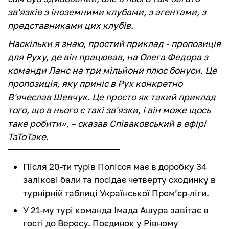
зв'язків з іноземними клубами, з агентами, з
представниками цих клубів.
Наскільки я знаю, простий приклад - пропозиція
для Руху, де він працював, на Олега Федора з
команди Ланс на три мільйони плюс бонуси. Це
пропозиція, яку приніс в Рух конкретно
В'ячеслав Шевчук. Це просто як такий приклад
того, що в нього є такі зв'язки, і він може щось
таке робити», – сказав Співаковський в ефірі
ТаТоТаке.
Після 20-ти турів Полісся має в доробку 34
залікові бали та посідає четверту сходинку в
турнірній таблиці Української Прем’єр-ліги.
У 21-му турі команда Імада Ашура завітає в
гості до Вересу. Поєдинок у Рівному