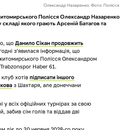
Олександр Назаренко. Фото: Полісся
а житомирського Полісся Олександр Назаренко
 складі якого грають Арсеній Батагов та
мо, що
Данило Сікан продовжить
огодні з’явилася інформація, що
м житомирського Полісся Олександром
Trabzonspor Haber 61.
 клуб хотів
підписати іншого
бкова
з Шахтаря, але донеччани
 у всіх офіційних турнірах за свою
й, забив сім голів та віддав дві
м діє до 30 червня 2028-го року.