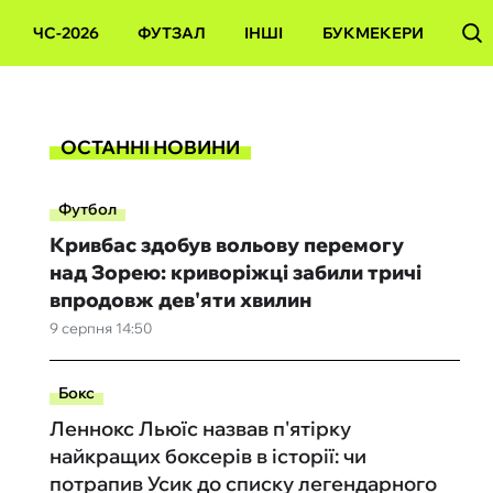
ЧС-2026
ФУТЗАЛ
ІНШІ
БУКМЕКЕРИ
ОСТАННІ НОВИНИ
Футбол
Кривбас здобув вольову перемогу
над Зорею: криворіжці забили тричі
впродовж дев'яти хвилин
9 серпня 14:50
Бокс
Леннокс Льюїс назвав п'ятірку
найкращих боксерів в історії: чи
потрапив Усик до списку легендарного