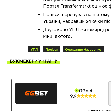
Портал Transfermarkt оцінює ф
Полісся перебуває на п'ятому 
України, набравши 24 очки піс
Друге коло УПЛ житомирці ро
кінці лютого.
УПЛ
Полісся
Олександр Назаренко
БУКМЕКЕРИ УКРАЇНИ
GGbet
9.9
Ліцензія КРАІЛ №