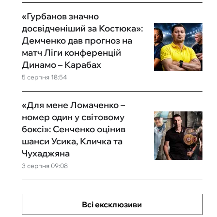
«Гурбанов значно
досвідченіший за Костюка»:
Демченко дав прогноз на
матч Ліги конференцій
Динамо – Карабах
5 серпня 18:54
«Для мене Ломаченко –
номер один у світовому
боксі»: Сенченко оцінив
шанси Усика, Кличка та
Чухаджяна
3 серпня 09:08
Всі ексклюзиви