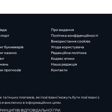
іада
Про видання
спорт
Політика конфіденційності
Використання cookies
нг букмекерів
Угода користувача
нг казино
Редакційна політика
інг
Кодекс етики
знань
Наша редакція
ри прогнозів
Контакти
к та/інших платежів, які пов’язані/можуть бути пов’язані з
ся виключно в інформаційних цілях.
РИНЦИПІВ) ВІДПОВІДАЛЬНОЇ ГРИ.