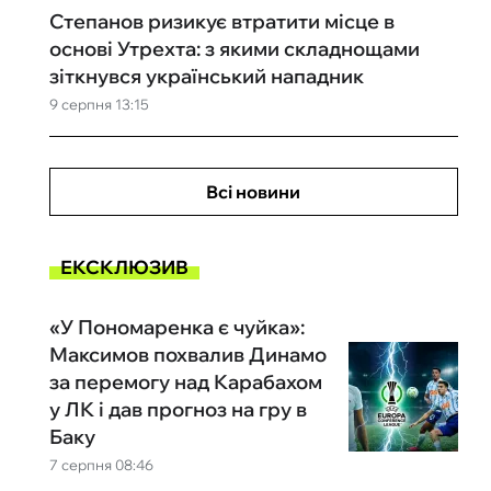
Степанов ризикує втратити місце в
основі Утрехта: з якими складнощами
зіткнувся український нападник
9 серпня 13:15
Всі новини
ЕКСКЛЮЗИВ
«У Пономаренка є чуйка»:
Максимов похвалив Динамо
за перемогу над Карабахом
у ЛК і дав прогноз на гру в
Баку
7 серпня 08:46