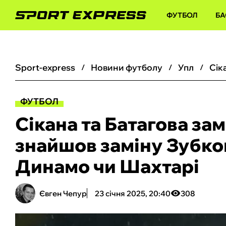
ФУТБОЛ
БА
sport-express
новини футболу
упл
ФУТБОЛ
Сікана та Батагова за
знайшов заміну Зубков
Динамо чи Шахтарі
Євген Чепур
23 січня 2025, 20:40
308