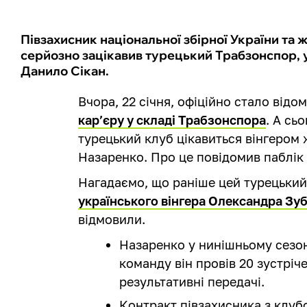
Півзахисник національної збірної України т
серйозно зацікавив турецький Трабзонспор, у
Данило Сікан.
Вчора, 22 січня, офіційно стало відо
кар’єру у складі Трабзонспора
. А сь
турецький клуб цікавиться вінгеро
Назаренко. Про це повідомив паблік 
Нагадаємо, що раніше цей турецький
українського вінгера Олександра Зу
відмовили.
Назаренко у нинішньому сезоні
команду він провів 20 зустріче
результативні передачі.
Контракт півзахисника з клубо