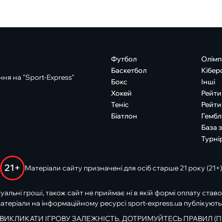
Футбол
Олімп
Баскетбол
Кібер
ня на "Sport-Express"
Бокс
Інші
Хокей
Рейти
Теніс
Рейти
Біатлон
Гембл
База 
Турні
21+
Матеріали сайту призначені для осіб старше 21 року (21+)
туальні гроші, також сайт не приймає ні в якій формі оплату ставо
атеріали на інформаційному ресурсі sport-express.ua публікують
 ВИКЛИКАТИ ІГРОВУ ЗАЛЕЖНІСТЬ. ДОТРИМУЙТЕСЬ ПРАВИЛ (П