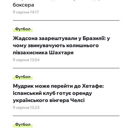
боксера
9 серпня 14:17
Футбол
Жадсона заарештували у Бразилії: у
чому звинувачують колишнього
півзахисника Шахтаря
9 серпня 13:54
Футбол
Мудрик може перейти до Хетафе:
іспанський клуб готує оренду
українського вінгера Челсі
9 серпня 13:23
Футбол