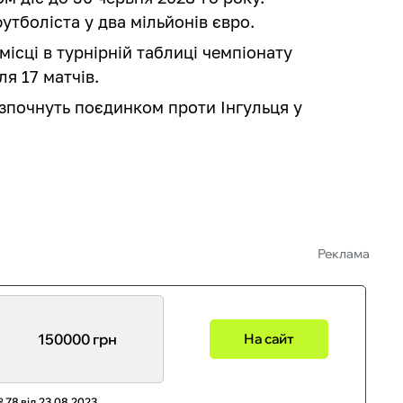
утболіста у два мільйонів євро.
місці в турнірній таблиці чемпіонату
ля 17 матчів.
зпочнуть поєдинком проти Інгульця у
Реклама
150000 грн
На сайт
 78 від 23.08.2023