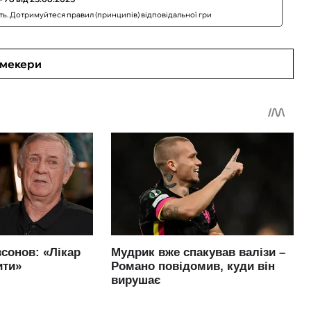
сть. Дотримуйтеся правил (принципів) відповідальної гри
кмекери