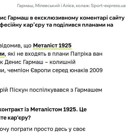
Гармаш, Мілевський і Алієв, колаж: Sport-express.ua
ис Гармаш в ексклюзивному коментарі сайту
фесійну кар’єру та поділився планами на
овідомив, що
Металіст 1925
ми
, які не входять в плани Патріка ван
ек Денис Гармаш – колишній
ни, чемпіон Європи серед юнаків 2009
ій Піскун поспілкувався з Гармашем
контракт із Металістом 1925. Це
те кар'єру?
Хочу пограти просто десь у своє