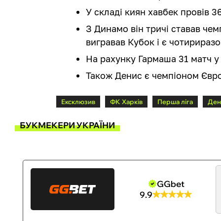
У складі киян хавбек провів 36
З Динамо він тричі ставав чемп
вигравав Кубок і є чотирира
На рахунку Гармаша 31 матч у 
Також Денис є чемпіоном Євро
Ексклюзив
ФК Харків
Перша ліга
Ден
БУКМЕКЕРИ УКРАЇНИ
GGbet
9.9