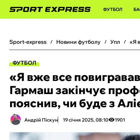
ФУТБОЛ
БА
sport-express
новини футболу
упл
ФУТБОЛ
«Я вже все повиграва
Гармаш закінчує профе
пояснив, чи буде з Ал
Андрій Піскун
19 січня 2025, 08:10
1901