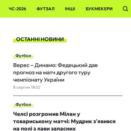
ЧС-2026
ФУТЗАЛ
ІНШІ
БУКМЕКЕРИ
ОСТАННІ НОВИНИ
Футбол
Верес – Динамо: Федецький дав
прогноз на матч другого туру
чемпіонату України
8 серпня 18:02
Футбол
Челсі розгромив Мілан у
товариському матчі: Мудрик з'явився
на полі з лави запасних