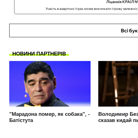
Ліцензія КРАІЛ №
Участь в азартних іграх може викликати ігрову залежні
Всі бу