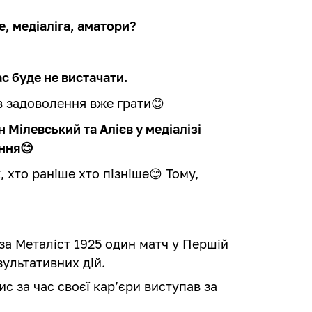
е, медіаліга, аматори?
с буде не вистачати.
в задоволення вже грати😊
н Мілевський та Алієв у медіалізі
ення😊
, хто раніше хто пізніше😊 Тому,
за Металіст 1925 один матч у Першій
езультативних дій.
ис за час своєї кар’єри виступав за