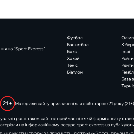
Футбол
Олімп
Баскетбол
Кібер
ня на "Sport-Express"
Бокс
Інші
Хокей
Рейти
Теніс
Рейти
Біатлон
Гембл
База 
Турні
21+
Матеріали сайту призначені для осіб старше 21 року (21+)
туальні гроші, також сайт не приймає ні в якій формі оплату ставо
атеріали на інформаційному ресурсі sport-express.ua публікують
 ВИКЛИКАТИ ІГРОВУ ЗАЛЕЖНІСТЬ. ДОТРИМУЙТЕСЬ ПРАВИЛ (П