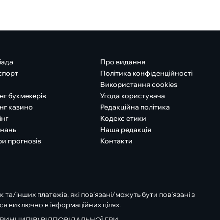
іада
Про видання
спорт
Політика конфіденційності
Використання cookies
нг букмекерів
Угода користувача
нг казино
Редакційна політика
інг
Кодекс етики
знань
Наша редакція
ри прогнозів
Контакти
к та/інших платежів, які пов’язані/можуть бути пов’язані з
ся виключно в інформаційних цілях.
РИНЦИПІВ) ВІДПОВІДАЛЬНОЇ ГРИ.