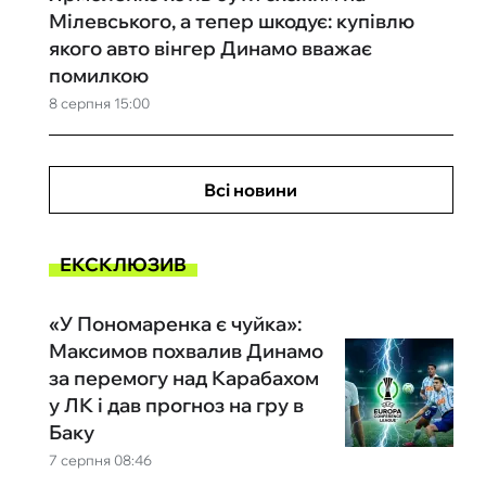
Мілевського, а тепер шкодує: купівлю
якого авто вінгер Динамо вважає
помилкою
8 серпня 15:00
Всі новини
ЕКСКЛЮЗИВ
«У Пономаренка є чуйка»:
Максимов похвалив Динамо
за перемогу над Карабахом
у ЛК і дав прогноз на гру в
Баку
7 серпня 08:46