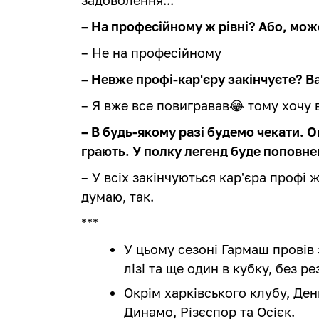
– На професійному ж рівні? Або, мож
– Не на професійному
– Невже профі-кар'єру закінчуєте? Ва
– Я вже все повигравав😂 тому хочу 
– В будь-якому разі будемо чекати. О
грають. У полку легенд буде поповн
– У всіх закінчуються кар'єра профі ж
думаю, так.
***
У цьому сезоні Гармаш провів 
лізі та ще один в кубку, без р
Окрім харківського клубу, Ден
Динамо, Різєспор та Осієк.