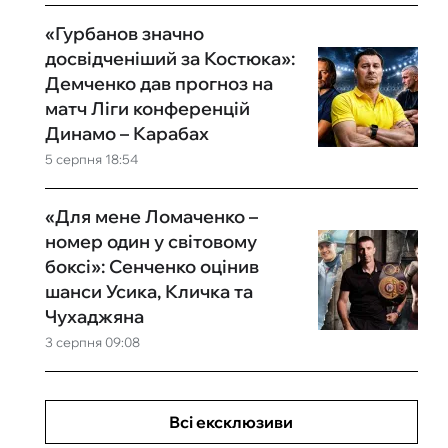
«Гурбанов значно
досвідченіший за Костюка»:
Демченко дав прогноз на
матч Ліги конференцій
Динамо – Карабах
5 серпня 18:54
«Для мене Ломаченко –
номер один у світовому
боксі»: Сенченко оцінив
шанси Усика, Кличка та
Чухаджяна
3 серпня 09:08
Всі ексклюзиви