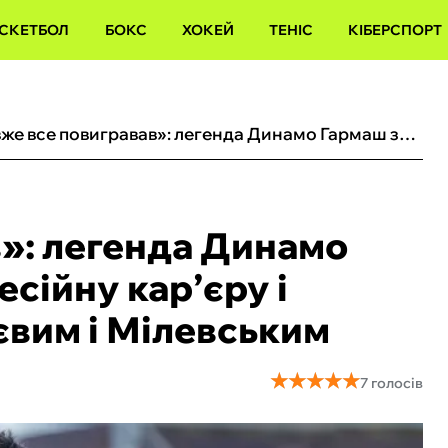
СКЕТБОЛ
БОКС
ХОКЕЙ
ТЕНІС
КІБЕРСПОРТ
«Я вже все повигравав»: легенда Динамо Гармаш закінчує професійну кар’єру і пояснив, чи буде з Алієвим і Мілевським
в»: легенда Динамо
сійну кар’єру і
ієвим і Мілевським
★
★
★
★
★
★
★
★
★
★
7 голосів