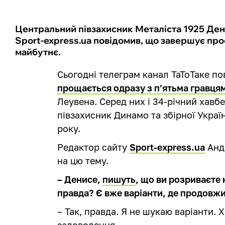
Центральний півзахисник Металіста 1925 Ден
Sport-express.ua повідомив, що завершує про
майбутнє.
Сьогодні телеграм канал ТаТоТаке п
прощається одразу з п’ятьма гравця
Леувена. Серед них і 34-річний хавб
півзахисник Динамо та збірної Украї
року.
Редактор сайту
Sport-express.ua
Андр
на цю тему.
– Денисе,
пишуть
, що ви розриваєте 
правда? Є вже варіанти, де продовжи
– Так, правда. Я не шукаю варіанти. 
задоволення...