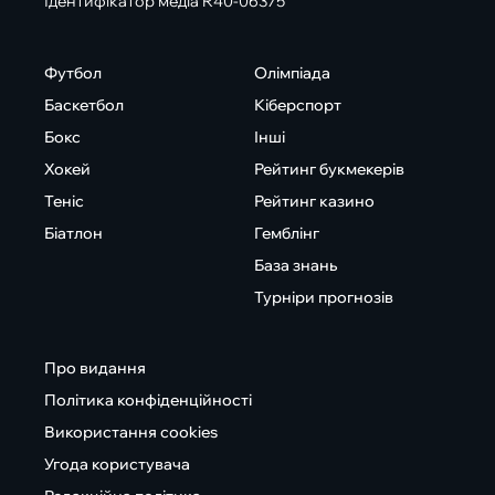
Ідентифікатор медіа R40-06375
Футбол
Олімпіада
Баскетбол
Кіберспорт
Бокс
Інші
Хокей
Рейтинг букмекерів
Теніс
Рейтинг казино
Біатлон
Гемблінг
База знань
Турніри прогнозів
Про видання
Політика конфіденційності
Використання cookies
Угода користувача