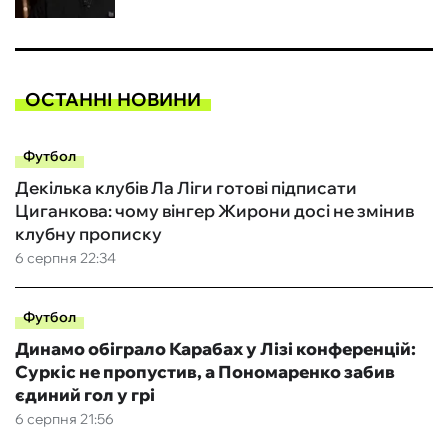
ОСТАННІ НОВИНИ
Футбол
Декілька клубів Ла Ліги готові підписати
Циганкова: чому вінгер Жирони досі не змінив
клубну прописку
6 серпня 22:34
Футбол
Динамо обіграло Карабах у Лізі конференцій:
Суркіс не пропустив, а Пономаренко забив
єдиний гол у грі
6 серпня 21:56