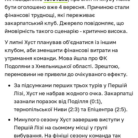
бути оголошено вже 4 вересня. Причиною стали
фінансові труднощі, які переживає
закарпатський клуб. Джерело повідомляє, що
ймовірність такого сценарію - критично висока.
У липні Хуст планував об'єднатися із іншим
клубом, аби зменшити фінансові витрати на
утримання команди. Мова йшла про ФК
Подоляни з Хмельницької області. Зрештою,
перемовини не привели до очікуваного ефекту.
За підсумками перших трьох турів у Першій
Лізі, Хуст не набрав жодного очка. Закарпатці
зазнали поразок від Поділля (0:1),
тернопільської Ниви (2:3) та Епіцентра (2:5).
Минулого сезону Хуст завершив виступи у
Першій Лізі на сьомому місці у групі
вибування. На фініші сезону команда так