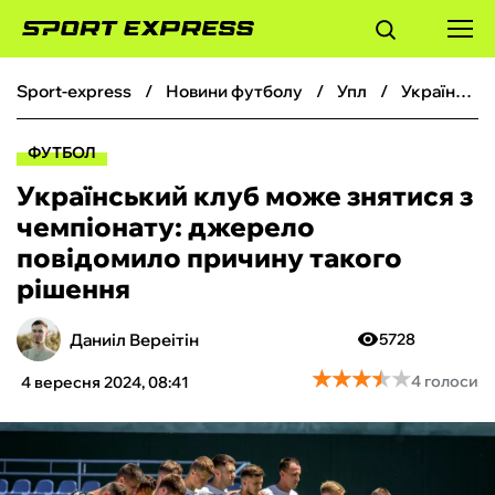
sport-express
новини футболу
упл
Український клуб може знятися з чемпіонату: джерело повідомило причину такого рішення
ФУТБОЛ
ФУТБОЛ
БАСКЕТБОЛ
Український клуб може знятися з
чемпіонату: джерело
БОКС
повідомило причину такого
рішення
ХОКЕЙ
Даниіл Вереітін
5728
ТЕНІС
★
★
★
★
★
★
★
★
★
★
4 голоси
4 вересня 2024, 08:41
КІБЕРСПОРТ
ЧС-2026