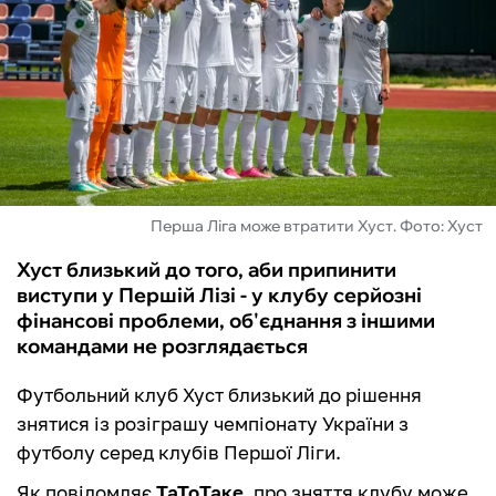
ФУТЗАЛ
ІНШІ
БУКМЕКЕРИ
Перша Ліга може втратити Хуст. Фото: Хуст
Хуст близький до того, аби припинити
виступи у Першій Лізі - у клубу серйозні
фінансові проблеми, об'єднання з іншими
командами не розглядається
Футбольний клуб Хуст близький до рішення
знятися із розіграшу чемпіонату України з
футболу серед клубів Першої Ліги.
Як повідомляє
ТаТоТаке
, про зняття клубу може