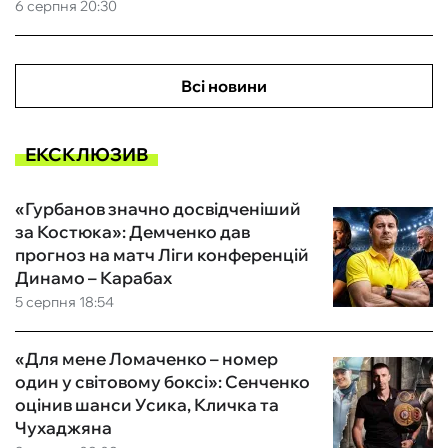
6 серпня 20:30
Всі новини
ЕКСКЛЮЗИВ
«Гурбанов значно досвідченіший
за Костюка»: Демченко дав
прогноз на матч Ліги конференцій
Динамо – Карабах
5 серпня 18:54
«Для мене Ломаченко – номер
один у світовому боксі»: Сенченко
оцінив шанси Усика, Кличка та
Чухаджяна