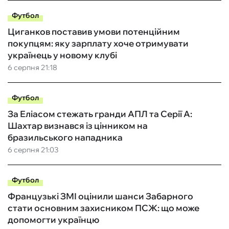
Футбол
Циганков поставив умови потенційним
покупцям: яку зарплату хоче отримувати
українець у новому клубі
6 серпня 21:18
Футбол
За Еліасом стежать гранди АПЛ та Серії А:
Шахтар визнався із цінником на
бразильського нападника
6 серпня 21:03
Футбол
Французькі ЗМІ оцінили шанси Забарного
стати основним захисником ПСЖ: що може
допомогти українцю