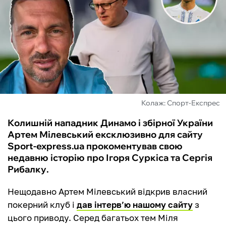
ФУТЗАЛ
ІНШІ
БУКМЕКЕРИ
Колаж: Спорт-Експрес
Колишній нападник Динамо і збірної України
Артем Мілевський ексклюзивно для сайту
Sport-express.ua прокоментував свою
недавню історію про Ігоря Суркіса та Сергія
Рибалку.
Нещодавно Артем Мілевський відкрив власний
покерний клуб і
дав інтерв’ю нашому сайту
з
цього приводу. Серед багатьох тем Міля