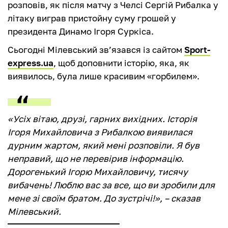
розповів, як після матчу з Челсі Сергій Рибалка у
літаку виграв пристойну суму грошей у
президента Динамо Ігоря Суркіса.
Сьогодні Мілевський зв’язався із сайтом
Sport-
express.ua
, щоб доповнити історію, яка, як
виявилось, була лише красивим «горбилем».
«Усіх вітаю, друзі, гарних вихідних. Історія
Ігоря Михайловича з Рибалкою виявилася
дурним жартом, який мені розповіли. Я був
неправий, що не перевірив інформацію.
Дорогенький Ігорю Михайловичу, тисячу
вибачень! Люблю вас за все, що ви зробили для
мене зі своїм братом. До зустрічі!», – сказав
Мілевський.