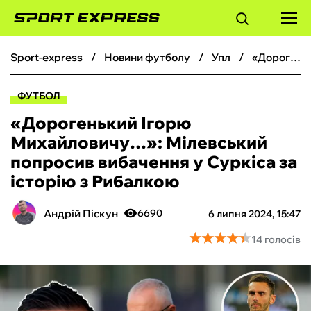
sport-express
новини футболу
упл
«Дорогенький Ігорю Михайловичу…»: Мілевський попросив вибачення у Суркіса за історію з Рибалкою
ФУТБОЛ
ФУТБОЛ
БАСКЕТБОЛ
«Дорогенький Ігорю
Михайловичу…»: Мілевський
БОКС
попросив вибачення у Суркіса за
історію з Рибалкою
ХОКЕЙ
Андрій Піскун
6690
6 липня 2024, 15:47
ТЕНІС
★
★
★
★
★
★
★
★
★
★
14 голосів
КІБЕРСПОРТ
ЧС-2026