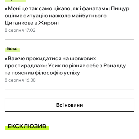
«Мені це так само цікаво, як і фанатам»: Пищур
оцінив ситуацію навколо майбутнього
Циганкова в Жироні
8 серпня 17:02
Бокс
«Важче прокидатися на шовкових
простирадлах»: Усик порівняв себе з Роналду
та пояснив філософію успіху
8 серпня 16:38
Всі новини
ЕКСКЛЮЗИВ