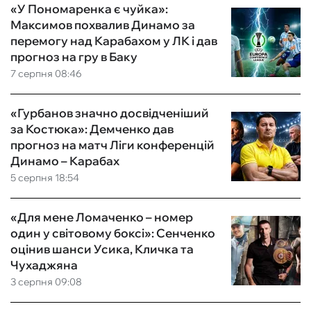
«У Пономаренка є чуйка»:
Максимов похвалив Динамо за
перемогу над Карабахом у ЛК і дав
прогноз на гру в Баку
7 серпня 08:46
«Гурбанов значно досвідченіший
за Костюка»: Демченко дав
прогноз на матч Ліги конференцій
Динамо – Карабах
5 серпня 18:54
«Для мене Ломаченко – номер
один у світовому боксі»: Сенченко
оцінив шанси Усика, Кличка та
Чухаджяна
3 серпня 09:08