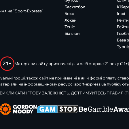
Футбол
Олімп
Баскетбол
Кібер
ня на "Sport-Express"
Бокс
Інші
Хокей
Рейти
Теніс
Рейти
Біатлон
Гембл
База 
Турні
21+
Матеріали сайту призначені для осіб старше 21 року (21+)
туальні гроші, також сайт не приймає ні в якій формі оплату ставо
атеріали на інформаційному ресурсі sport-express.ua публікують
 ВИКЛИКАТИ ІГРОВУ ЗАЛЕЖНІСТЬ. ДОТРИМУЙТЕСЬ ПРАВИЛ (П