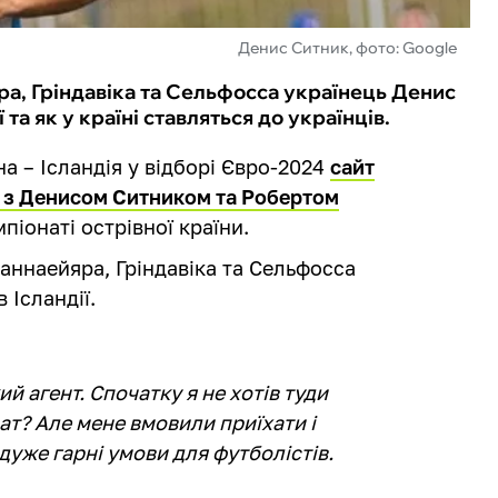
Денис Ситник, фото: Google
ра, Гріндавіка та Сельфосса українець Денис
та як у країні ставляться до українців.
а – Ісландія у відборі Євро-2024
сайт
я з Денисом Ситником та Робертом
мпіонаті острівної країни.
аннаейяра, Гріндавіка та Сельфосса
 Ісландії.
й агент. Спочатку я не хотів туди
нат? Але мене вмовили приїхати і
ї дуже гарні умови для футболістів.