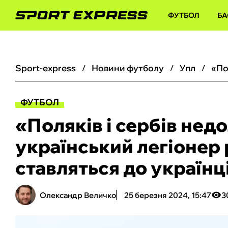
ФУТБОЛ
БА
sport-express
новини футболу
упл
ФУТБОЛ
«Поляків і сербів не
український легіонер р
ставляться до українц
Олександр Величко
25 березня 2024, 15:47
3