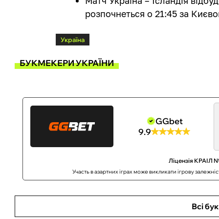
Матч Україна – Ісландія відбуд
розпочнеться о 21:45 за Києво
Україна
БУКМЕКЕРИ УКРАЇНИ
GGbet
9.9
Ліцензія КРАІЛ №
Участь в азартних іграх може викликати ігрову залежні
Всі бу