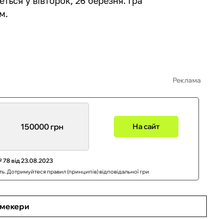
еться у вівторок, 26 березня. Гра
м.
Реклама
150000 грн
На сайт
 78 від 23.08.2023
сть. Дотримуйтеся правил (принципів) відповідальної гри
кмекери