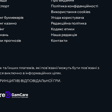
іада
Про видання
спорт
Політика конфіденційності
Використання cookies
нг букмекерів
Угода користувача
нг казино
Редакційна політика
інг
Кодекс етики
знань
Наша редакція
ри прогнозів
Контакти
к та/інших платежів, які пов’язані/можуть бути пов’язані з
ся виключно в інформаційних цілях.
РИНЦИПІВ) ВІДПОВІДАЛЬНОЇ ГРИ.