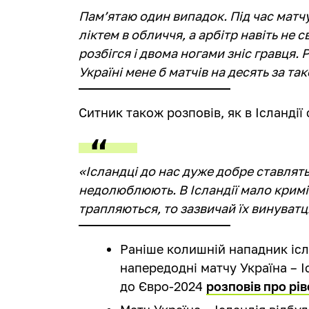
Пам’ятаю один випадок. Під час матчу
ліктем в обличчя, а арбітр навіть не 
розбігся і двома ногами зніс гравця. 
Україні мене б матчів на десять за та
Ситник також розповів, як в Ісландії
«Ісландці до нас дуже добре ставлятьс
недолюблюють. В Ісландії мало кримін
трапляються, то зазвичай їх винуватц
Раніше колишній нападник іс
напередодні матчу Україна – Іс
до Євро-2024
розповів про рі