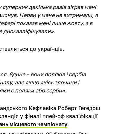
 суперник декілька разів зіграв мені
свиснув. Нерви у мене не витримали, я
Рефері показав мені лише жовту, а в
ке дискваліфікували».
 ставляться до українців.
я. Єдине – вони поляків і сербів
алу, але якщо якісь злочини і
ями є поляки або серби».
ландського Кефлавіка Роберт Гегедош
ландія у фіналі плей-оф кваліфікації
вень місцевого чемпіонату
.