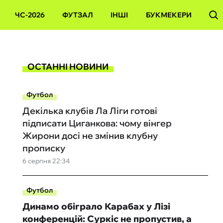
ЧС-2026
ФУТЗАЛ
ІНШІ
БУКМЕКЕРИ
ОСТАННІ НОВИНИ
Футбол
Декілька клубів Ла Ліги готові
підписати Циганкова: чому вінгер
Жирони досі не змінив клубну
прописку
6 серпня 22:34
Футбол
Динамо обіграло Карабах у Лізі
конференцій: Суркіс не пропустив, а