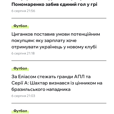
Пономаренко забив єдиний гол у грі
6 серпня 21:56
Футбол
Циганков поставив умови потенційним
покупцям: яку зарплату хоче
отримувати українець у новому клубі
6 серпня 21:18
Футбол
За Еліасом стежать гранди АПЛ та
Серії А: Шахтар визнався із цінником на
бразильського нападника
6 серпня 21:03
Футбол