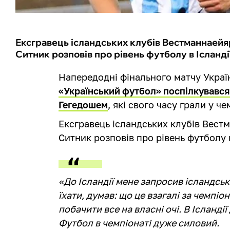
Ексгравець ісландських клубів Вестманнаейя
Ситник розповів про рівень футболу в Ісландії 
Напередодні фінального матчу Україн
«Український футбол» поспілкувавс
Гегедошем
, які свого часу грали у че
Ексгравець ісландських клубів Вестм
Ситник розповів про рівень футболу в
«До Ісландії мене запросив ісландськи
їхати, думав: що це взагалі за чемпіо
побачити все на власні очі. В Ісланді
Футбол в чемпіонаті дуже силовий.