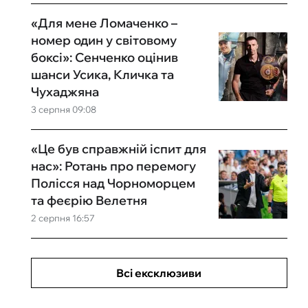
«Для мене Ломаченко –
номер один у світовому
боксі»: Сенченко оцінив
шанси Усика, Кличка та
Чухаджяна
3 серпня 09:08
«Це був справжній іспит для
нас»: Ротань про перемогу
Полісся над Чорноморцем
та феєрію Велетня
2 серпня 16:57
Всі ексклюзиви