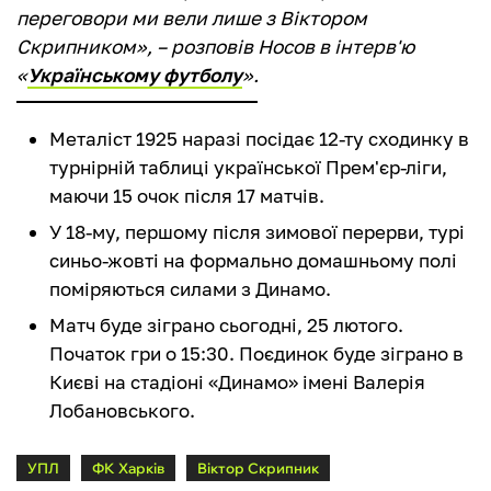
переговори ми вели лише з Віктором
Скрипником», – розповів Носов в інтерв'ю
«
Українському футболу
».
Металіст 1925 наразі посідає 12-ту сходинку в
турнірній таблиці української Прем'єр-ліги,
маючи 15 очок після 17 матчів.
У 18-му, першому після зимової перерви, турі
синьо-жовті на формально домашньому полі
поміряються силами з Динамо.
Матч буде зіграно сьогодні, 25 лютого.
Початок гри о 15:30. Поєдинок буде зіграно в
Києві на стадіоні «Динамо» імені Валерія
Лобановського.
УПЛ
ФК Харків
Віктор Скрипник