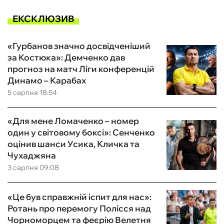
ЕКСКЛЮЗИВ
«Гурбанов значно досвідченіший
за Костюка»: Демченко дав
прогноз на матч Ліги конференцій
Динамо – Карабах
5 серпня 18:54
«Для мене Ломаченко – номер
один у світовому боксі»: Сенченко
оцінив шанси Усика, Кличка та
Чухаджяна
3 серпня 09:08
«Це був справжній іспит для нас»:
Ротань про перемогу Полісся над
Чорноморцем та феєрію Велетня