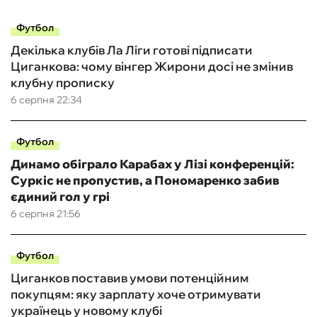
Футбол
Декілька клубів Ла Ліги готові підписати
Циганкова: чому вінгер Жирони досі не змінив
клубну прописку
6 серпня 22:34
Футбол
Динамо обіграло Карабах у Лізі конференцій:
Суркіс не пропустив, а Пономаренко забив
єдиний гол у грі
6 серпня 21:56
Футбол
Циганков поставив умови потенційним
покупцям: яку зарплату хоче отримувати
українець у новому клубі