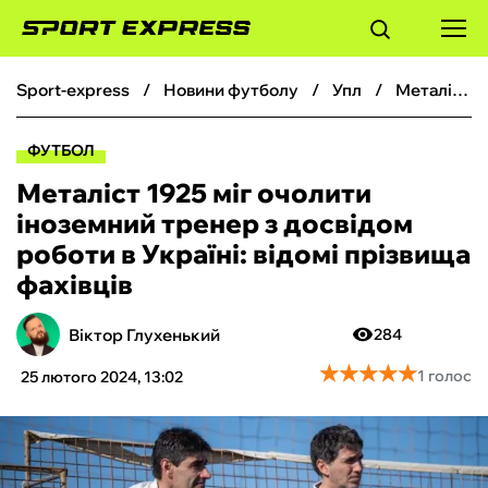
sport-express
новини футболу
упл
Металіст 1925 міг очолити іноземний тренер з досвідом роботи в Україні: відомі прізвища фахівців
ФУТБОЛ
ФУТБОЛ
БАСКЕТБОЛ
Металіст 1925 міг очолити
іноземний тренер з досвідом
БОКС
роботи в Україні: відомі прізвища
фахівців
ХОКЕЙ
Віктор Глухенький
284
ТЕНІС
★
★
★
★
★
★
★
★
★
★
1 голос
25 лютого 2024, 13:02
КІБЕРСПОРТ
ЧС-2026