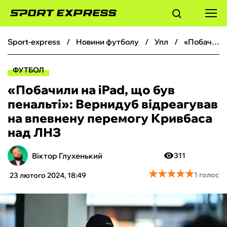
sport-express
новини футболу
упл
«Побачили на iPad, що був пенальті»: Вернидуб відреагував на впевнену перемогу Кривбаса над ЛНЗ
ФУТБОЛ
ФУТБОЛ
БАСКЕТБОЛ
«Побачили на iPad, що був
пенальті»: Вернидуб відреагував
БОКС
на впевнену перемогу Кривбаса
над ЛНЗ
ХОКЕЙ
Віктор Глухенький
311
ТЕНІС
★
★
★
★
★
★
★
★
★
★
1 голос
23 лютого 2024, 18:49
КІБЕРСПОРТ
ЧС-2026