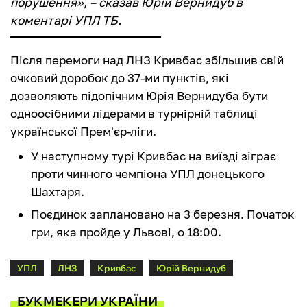
порушення», – сказав Юрій Вернидуб в
коментарі УПЛ ТБ.
Після перемоги над ЛНЗ Кривбас збільшив свій
очковий доробок до 37-ми пунктів, які
дозволяють підопічним Юрія Вернидуба бути
одноосібними лідерами в турнірній таблиці
української Прем'єр-ліги.
У наступному турі Кривбас на виїзді зіграє
проти чинного чемпіона УПЛ донецького
Шахтаря.
Поєдинок заплановано на 3 березня. Початок
гри, яка пройде у Львові, о 18:00.
УПЛ
ЛНЗ
Кривбас
Юрій Вернидуб
БУКМЕКЕРИ УКРАЇНИ