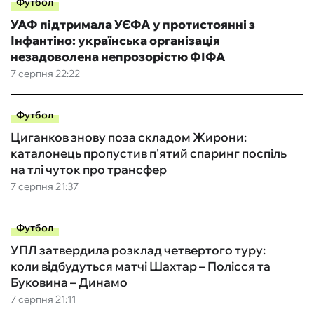
Футбол
УАФ підтримала УЄФА у протистоянні з
Інфантіно: українська організація
незадоволена непрозорістю ФІФА
7 серпня 22:22
Футбол
Циганков знову поза складом Жирони:
каталонець пропустив п'ятий спаринг поспіль
на тлі чуток про трансфер
7 серпня 21:37
Футбол
УПЛ затвердила розклад четвертого туру:
коли відбудуться матчі Шахтар – Полісся та
Буковина – Динамо
7 серпня 21:11