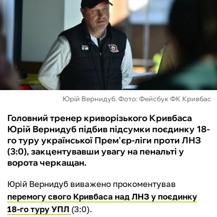
ФУТЗАЛ
ІНШІ
БУКМЕКЕРИ
Юрій Вернидуб. Фото: Фейсбук ФК Кривбас
Головний тренер криворізького Кривбаса
Юрій Вернидуб підбив підсумки поєдинку 18-
го туру української Прем'єр-ліги проти ЛНЗ
(3:0), закцентувавши увагу на пенальті у
ворота черкащан.
Юрій Вернидуб виважено прокоментував
перемогу свого Кривбаса над ЛНЗ у поєдинку
18-го туру УПЛ
(3:0).