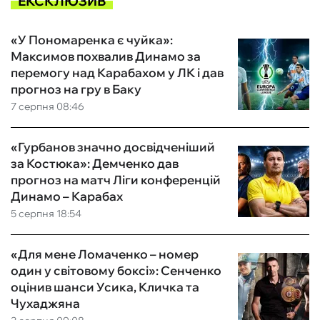
ЕКСКЛЮЗИВ
«У Пономаренка є чуйка»:
Максимов похвалив Динамо за
перемогу над Карабахом у ЛК і дав
прогноз на гру в Баку
7 серпня 08:46
«Гурбанов значно досвідченіший
за Костюка»: Демченко дав
прогноз на матч Ліги конференцій
Динамо – Карабах
5 серпня 18:54
«Для мене Ломаченко – номер
один у світовому боксі»: Сенченко
оцінив шанси Усика, Кличка та
Чухаджяна