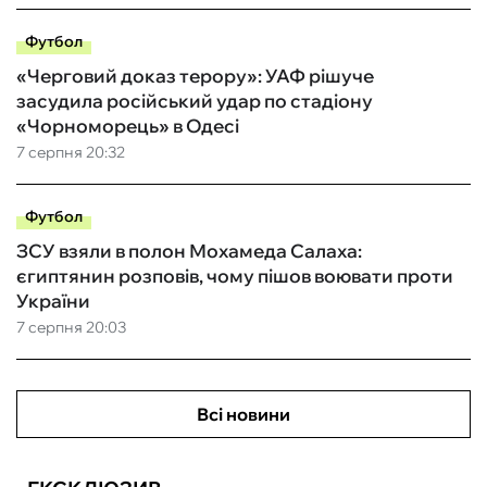
Футбол
«Черговий доказ терору»: УАФ рішуче
засудила російський удар по стадіону
«Чорноморець» в Одесі
7 серпня 20:32
Футбол
ЗСУ взяли в полон Мохамеда Салаха:
єгиптянин розповів, чому пішов воювати проти
України
7 серпня 20:03
Всі новини