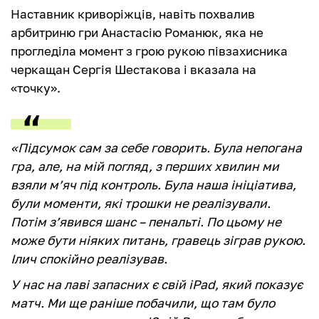
Наставник криворіжців, навіть похвалив
арбитриню гри Анастасію Романюк, яка не
прогледіла момент з грою рукою півзахисника
черкащан Сергія Шестакова і вказала на
«точку».
«Підсумок сам за себе говорить. Була непогана
гра, але, на мій погляд, з перших хвилин ми
взяли мʼяч під контроль. Була наша ініціатива,
були моменти, які трошки не реалізували.
Потім зʼявився шанс – пенальті. По цьому не
може бути ніяких питань, гравець зіграв рукою.
Ілич спокійно реалізував.
У нас на лаві запасних є свій iPad, який показує
матч. Ми ще раніше побачили, що там було