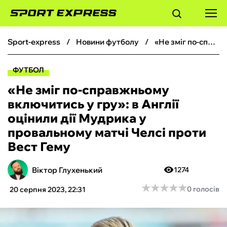
sport-express
новини футболу
«Не зміг по-справжньому включитись у гру»: в Англії оцінили дії Мудрика у провальному матчі Челсі проти Вест Гему
ФУТБОЛ
ФУТБОЛ
БАСКЕТБОЛ
«Не зміг по-справжньому
включитись у гру»: в Англії
БОКС
оцінили дії Мудрика у
провальному матчі Челсі проти
ХОКЕЙ
Вест Гему
ТЕНІС
Віктор Глухенький
1274
★
★
★
★
★
★
★
★
★
★
0 голосів
20 серпня 2023, 22:31
КІБЕРСПОРТ
ЧС-2026