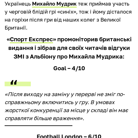
Українець
Михайло Мудрик
теж приймав участь
у черговій блідій грі «синіх», тож і йому дісталося
на горіхи після гри від наших колег з Великої
Британії.
«
Спорт Експрес
» промоніторив британські
видання і зібрав для своїх читачів відгуки
ЗМІ з Альбіону про Михайла Мудрика:
Goal – 4/10
«Після виходу на заміну у перерві не зміг по-
справжньому включитись у гру. В умовах
жорсткої конкуренції за місце у складі він має
справляти більше враження».
Football London – 6/10