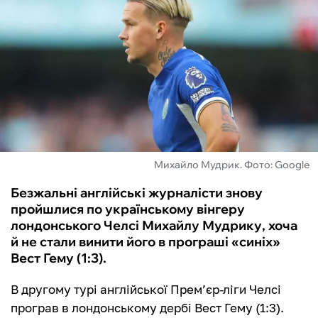
ФУТЗАЛ
ІНШІ
БУКМЕКЕРИ
Михайло Мудрик. Фото: Google
Безжальні англійські журналісти знову
пройшлися по українському вінгеру
лондонського Челсі Михайлу Мудрику, хоча
й не стали винити його в програші «синіх»
Вест Гему (1:3).
В другому турі англійської Прем’єр-ліги Челсі
програв в лондонському дербі Вест Гему (1:3).