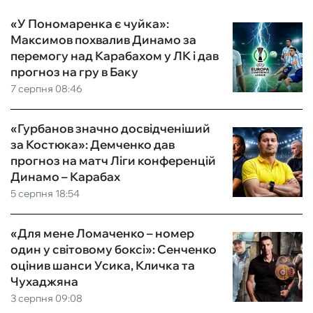
«У Пономаренка є чуйка»:
Максимов похвалив Динамо за
перемогу над Карабахом у ЛК і дав
прогноз на гру в Баку
7 серпня 08:46
«Гурбанов значно досвідченіший
за Костюка»: Демченко дав
прогноз на матч Ліги конференцій
Динамо – Карабах
5 серпня 18:54
«Для мене Ломаченко – номер
один у світовому боксі»: Сенченко
оцінив шанси Усика, Кличка та
Чухаджяна
3 серпня 09:08