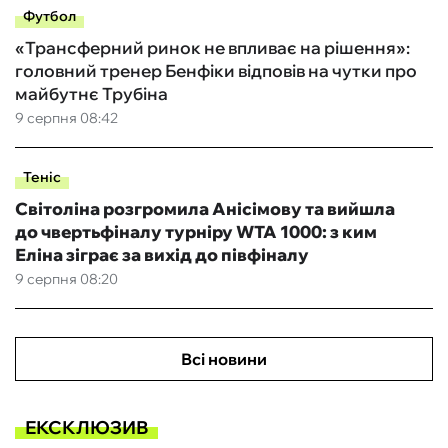
Футбол
«Трансферний ринок не впливає на рішення»:
головний тренер Бенфіки відповів на чутки про
майбутнє Трубіна
9 серпня 08:42
Теніс
Світоліна розгромила Анісімову та вийшла
до чвертьфіналу турніру WTA 1000: з ким
Еліна зіграє за вихід до півфіналу
9 серпня 08:20
Всі новини
ЕКСКЛЮЗИВ