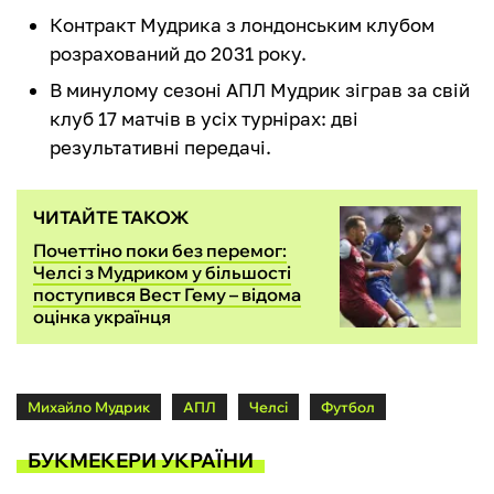
Контракт Мудрика з лондонським клубом
розрахований до 2031 року.
В минулому сезоні АПЛ Мудрик зіграв за свій
клуб 17 матчів в усіх турнірах: дві
результативні передачі.
ЧИТАЙТЕ ТАКОЖ
Почеттіно поки без перемог:
Челсі з Мудриком у більшості
поступився Вест Гему – відома
оцінка українця
Михайло Мудрик
АПЛ
Челсі
Футбол
БУКМЕКЕРИ УКРАЇНИ