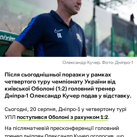
ФУТЗАЛ
ІНШІ
БУКМЕКЕРИ
Олександр Кучер. Фото: Дніпро-1
Після сьогоднішньої поразки у рамках
четвертого туру чемпіонату України від
київської Оболоні (1:2) головний тренер
Дніпра-1 Олександр Кучер подав у відставку.
Сьогодні, 20 серпня, Дніпро-1 у четвертому турі
УПЛ
поступився Оболоні з рахунком 1:2
.
На післяматчевій пресконференції головний
тренер дніпрян Олександр Кучер оголосив, що