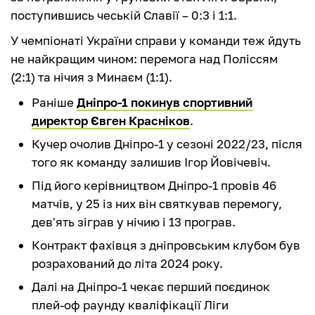
поступившись чеській Славії – 0:3 і 1:1.
У чемпіонаті України справи у команди теж йдуть
не найкращим чином: перемога над Поліссям
(2:1) та нічия з Минаєм (1:1).
Раніше
Дніпро-1 покинув спортивний
директор Євген Красніков
.
Кучер очолив Дніпро-1 у сезоні 2022/23, після
того як команду залишив Ігор Йовічевіч.
Під його керівництвом Дніпро-1 провів 46
матчів, у 25 із них він святкував перемогу,
дев'ять зіграв у нічию і 13 програв.
Контракт фахівця з дніпровським клубом був
розрахований до літа 2024 року.
Далі на Дніпро-1 чекає перший поєдинок
плей-оф раунду кваліфікації Ліги