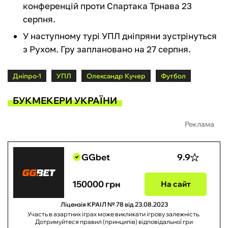
конференцій проти Спартака Трнава 23
серпня.
У наступному турі УПЛ дніпряни зустрінуться
з Рухом. Гру заплановано на 27 серпня.
Дніпро-1
УПЛ
Олександр Кучер
Футбол
БУКМЕКЕРИ УКРАЇНИ
Реклама
GGbet
9.9
150000 грн
На сайт
Ліцензія КРАІЛ № 78 від 23.08.2023
Участь в азартних іграх може викликати ігрову залежність.
Дотримуйтеся правил (принципів) відповідальної гри