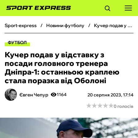
sport-express
новини футболу
Кучер подав у відставку з посади головного тренера Дніпра-1: останньою краплею стала поразка від Оболоні
ФУТБОЛ
ФУТБОЛ
БАСКЕТБОЛ
Кучер подав у відставку з
посади головного тренера
БОКС
Дніпра-1: останньою краплею
стала поразка від Оболоні
ХОКЕЙ
Євген Чепур
1164
20 серпня 2023, 17:14
ТЕНІС
★
★
★
★
★
★
★
★
★
★
0 голосів
КІБЕРСПОРТ
ЧС-2026