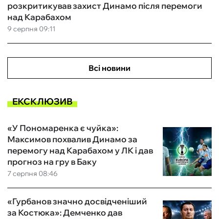
розкритикував захист Динамо після перемоги
над Карабахом
9 серпня 09:11
Всі новини
ЕКСКЛЮЗИВ
«У Пономаренка є чуйка»:
Максимов похвалив Динамо за
перемогу над Карабахом у ЛК і дав
прогноз на гру в Баку
7 серпня 08:46
«Гурбанов значно досвідченіший
за Костюка»: Демченко дав