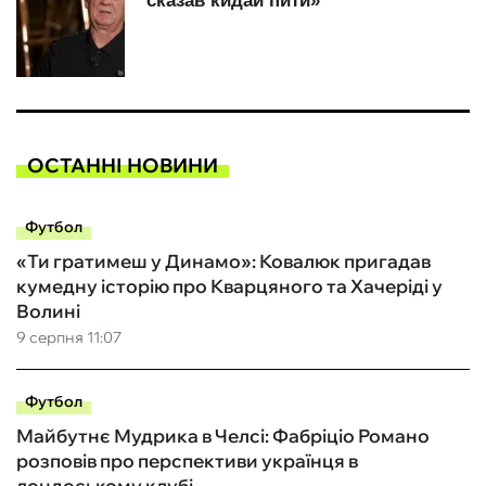
ОСТАННІ НОВИНИ
Футбол
«Ти гратимеш у Динамо»: Ковалюк пригадав
кумедну історію про Кварцяного та Хачеріді у
Волині
9 серпня 11:07
Футбол
Майбутнє Мудрика в Челсі: Фабріціо Романо
розповів про перспективи українця в
лондоському клубі