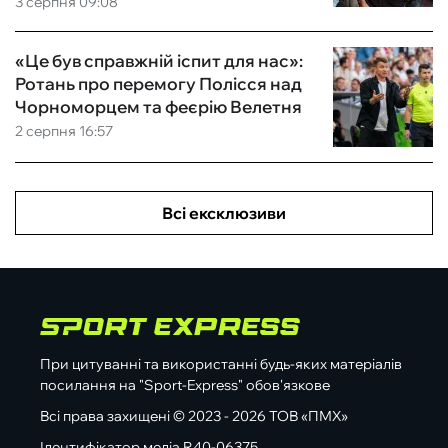
3 серпня 09:08
«Це був справжній іспит для нас»:
Ротань про перемогу Полісся над
Чорноморцем та феєрію Велетня
2 серпня 16:57
Всі ексклюзиви
При цитуванні та використанні будь-яких матеріалів
посилання на "Sport-Express" обов'язкове
Всі права захищені © 2023 - 2026 ТОВ «ПМХ»
Ідентифікатор медіа R40-06375