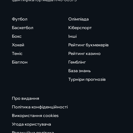
Футбол
Олімпіада
Баскетбол
Кіберспорт
Бокс
Інші
Хокей
Рейтинг букмекерів
Теніс
Рейтинг казино
Біатлон
Гемблінг
База знань
Турніри прогнозів
Про видання
Політика конфіденційності
Використання cookies
Угода користувача
Редакційна політика