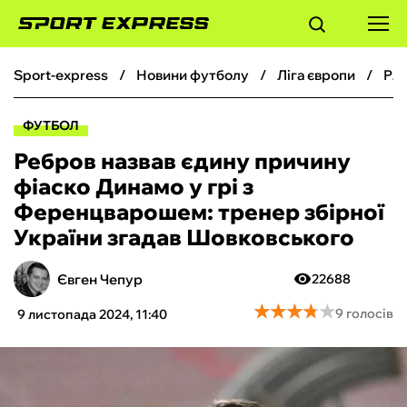
sport-express
новини футболу
ліга європи
Ребров назвав єдину причину фіаско Динамо у грі з Ференцварошем: тренер збірної України згадав Шовковського
ФУТБОЛ
ФУТБОЛ
БАСКЕТБОЛ
Ребров назвав єдину причину
фіаско Динамо у грі з
БОКС
Ференцварошем: тренер збірної
України згадав Шовковського
ХОКЕЙ
Євген Чепур
22688
ТЕНІС
★
★
★
★
★
★
★
★
★
★
9 голосів
9 листопада 2024, 11:40
КІБЕРСПОРТ
ЧС-2026