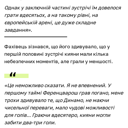
Однак у заключній частині зустрічі їм довелося
грати вдесятьох, а на такому рівні, на
європейській арені, це дуже складне
завдання».
Фахівець зізнався, що його здивувало, що у
першій половині зустрічі кияни мали кілька
небезпечних моментів, але грали у меншості.
«Це неможливо сказати. Я не впевнений. У
першому таймі Ференцварош грав погано, мене
трохи здивувало те, що Динамо, не маючи
чисельної переваги, мало чудові можливості
для голів... Граючи вдесятеро, кияни могли
забити два-три голи.