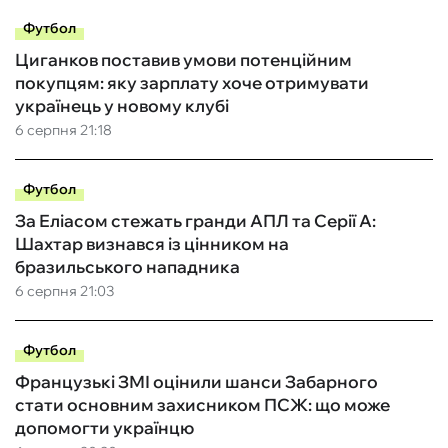
Футбол
Циганков поставив умови потенційним
покупцям: яку зарплату хоче отримувати
українець у новому клубі
6 серпня 21:18
Футбол
За Еліасом стежать гранди АПЛ та Серії А:
Шахтар визнався із цінником на
бразильського нападника
6 серпня 21:03
Футбол
Французькі ЗМІ оцінили шанси Забарного
стати основним захисником ПСЖ: що може
допомогти українцю