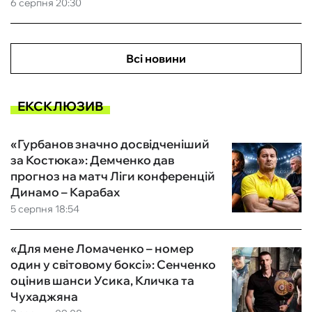
6 серпня 20:30
Всі новини
ЕКСКЛЮЗИВ
«Гурбанов значно досвідченіший
за Костюка»: Демченко дав
прогноз на матч Ліги конференцій
Динамо – Карабах
5 серпня 18:54
«Для мене Ломаченко – номер
один у світовому боксі»: Сенченко
оцінив шанси Усика, Кличка та
Чухаджяна