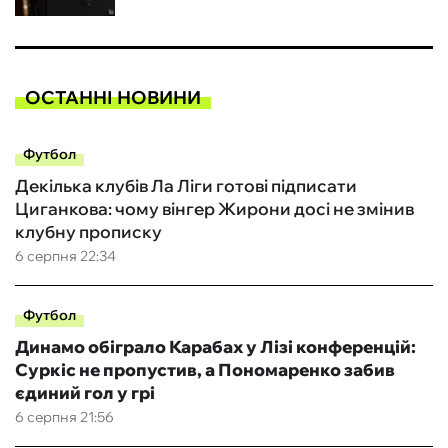
ОСТАННІ НОВИНИ
Футбол
Декілька клубів Ла Ліги готові підписати
Циганкова: чому вінгер Жирони досі не змінив
клубну прописку
6 серпня 22:34
Футбол
Динамо обіграло Карабах у Лізі конференцій:
Суркіс не пропустив, а Пономаренко забив
єдиний гол у грі
6 серпня 21:56