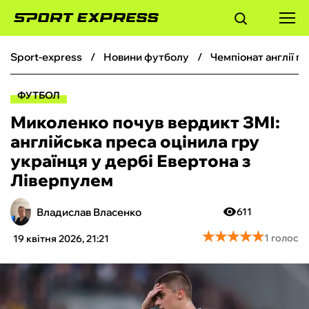
sport-express
новини футболу
чемпіонат англії 
ФУТБОЛ
ФУТБОЛ
БАСКЕТБОЛ
Миколенко почув вердикт ЗМІ:
англійська преса оцінила гру
БОКС
українця у дербі Евертона з
Ліверпулем
ХОКЕЙ
Владислав Власенко
611
ТЕНІС
★
★
★
★
★
★
★
★
★
★
1 голос
19 квітня 2026, 21:21
КІБЕРСПОРТ
ЧС-2026