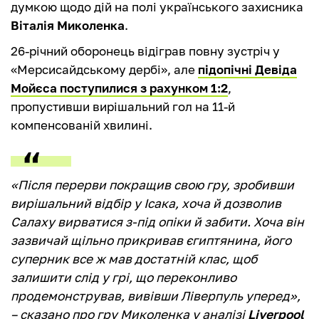
думкою щодо дій на полі українського захисника
Віталія Миколенка
.
26-річний оборонець відіграв повну зустріч у
«Мерсисайдському дербі», але
підопічні Девіда
Мойєса поступилися з рахунком 1:2
,
пропустивши вирішальний гол на 11-й
компенсованій хвилині.
«Після перерви покращив свою гру, зробивши
вирішальний відбір у Ісака, хоча й дозволив
Салаху вирватися з-під опіки й забити. Хоча він
зазвичай щільно прикривав єгиптянина, його
суперник все ж мав достатній клас, щоб
залишити слід у грі, що переконливо
продемонстрував, вивівши Ліверпуль уперед»,
– сказано про гру Миколенка у аналізі
Liverpool