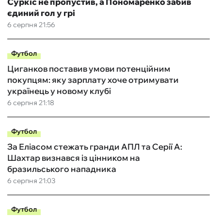
Суркіс не пропустив, а Пономаренко забив
єдиний гол у грі
6 серпня 21:56
Футбол
Циганков поставив умови потенційним
покупцям: яку зарплату хоче отримувати
українець у новому клубі
6 серпня 21:18
Футбол
За Еліасом стежать гранди АПЛ та Серії А:
Шахтар визнався із цінником на
бразильського нападника
6 серпня 21:03
Футбол