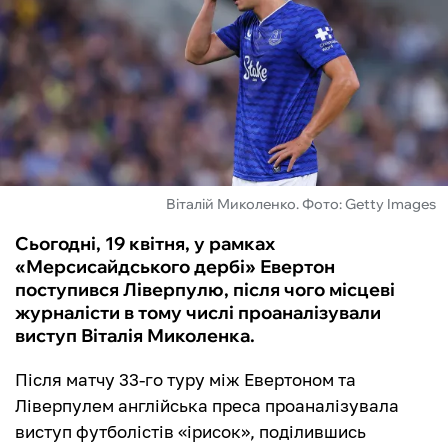
ФУТЗАЛ
ІНШІ
БУКМЕКЕРИ
Віталій Миколенко. Фото: Getty Images
Сьогодні, 19 квітня, у рамках
«Мерсисайдського дербі» Евертон
поступився Ліверпулю, після чого місцеві
журналісти в тому числі проаналізували
виступ Віталія Миколенка.
Після матчу 33-го туру між Евертоном та
Ліверпулем англійська преса проаналізувала
виступ футболістів «ірисок», поділившись