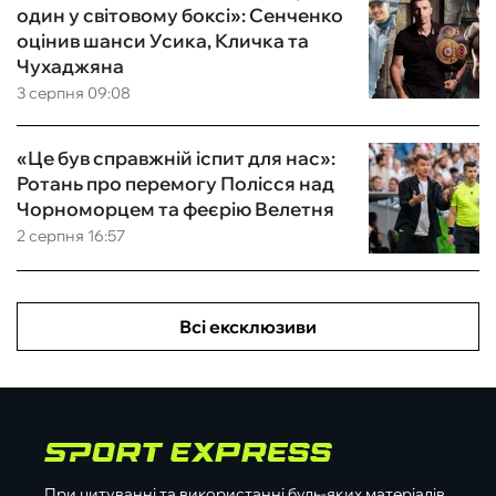
один у світовому боксі»: Сенченко
оцінив шанси Усика, Кличка та
Чухаджяна
3 серпня 09:08
«Це був справжній іспит для нас»:
Ротань про перемогу Полісся над
Чорноморцем та феєрію Велетня
2 серпня 16:57
Всі ексклюзиви
При цитуванні та використанні будь-яких матеріалів