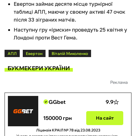
Евертон займає десяте місце турнірної
таблиці АПЛ, маючи у своєму активі 47 очок
після 33 зіграних матчів.
Наступну гру «іриски» проведуть 25 квітня у
Лондоні проти Вест Гема.
АПЛ
Евертон
Віталій Миколенко
БУКМЕКЕРИ УКРАЇНИ
Реклама
GGbet
9.9
150000 грн
На сайт
Ліцензія КРАІЛ № 78 від 23.08.2023
Участь в азартних іграх може викликати ігрову залежність.