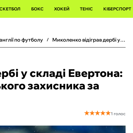
СКЕТБОЛ
БОКС
ХОКЕЙ
ТЕНІС
КІБЕРСПОРТ
 англії по футболу
Миколенко відіграв дербі у складі Евертона: відомі оцінки українського захисника за матч з Ліверпулем
рбі у складі Евертона:
ького захисника за
★
★
★
★
★
★
★
★
★
★
1 голос