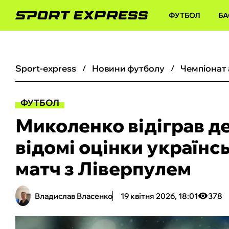
ФУТБОЛ
БА
sport-express
новини футболу
чемпіонат
ФУТБОЛ
Миколенко відіграв де
відомі оцінки українс
матч з Ліверпулем
Владислав Власенко
19 квітня 2026, 18:01
378