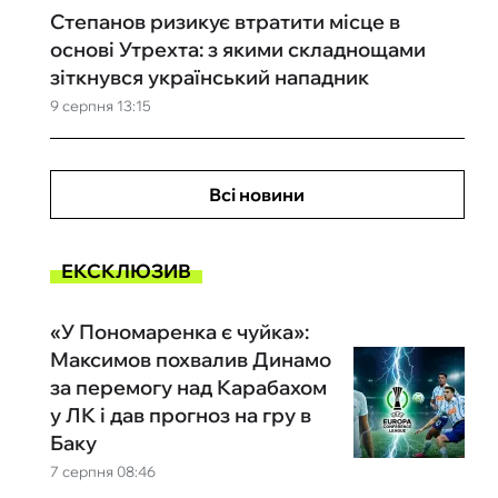
Степанов ризикує втратити місце в
основі Утрехта: з якими складнощами
зіткнувся український нападник
9 серпня 13:15
Всі новини
ЕКСКЛЮЗИВ
«У Пономаренка є чуйка»:
Максимов похвалив Динамо
за перемогу над Карабахом
у ЛК і дав прогноз на гру в
Баку
7 серпня 08:46