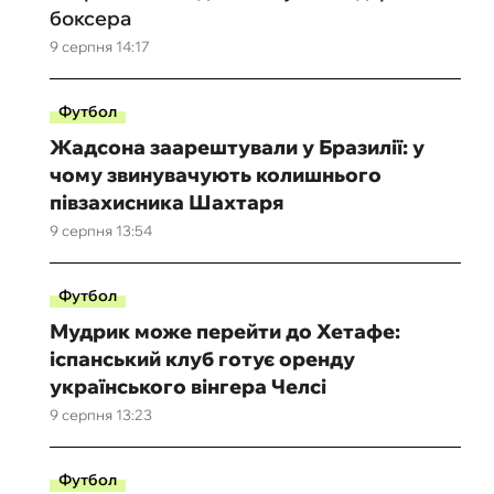
боксера
9 серпня 14:17
Футбол
Жадсона заарештували у Бразилії: у
чому звинувачують колишнього
півзахисника Шахтаря
9 серпня 13:54
Футбол
Мудрик може перейти до Хетафе:
іспанський клуб готує оренду
українського вінгера Челсі
9 серпня 13:23
Футбол