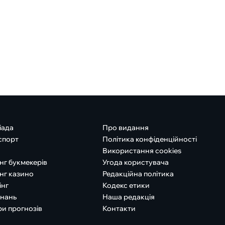
іада
Про видання
спорт
Політика конфіденційності
Використання cookies
нг букмекерів
Угода користувача
нг казино
Редакційна політика
інг
Кодекс етики
знань
Наша редакція
ри прогнозів
Контакти