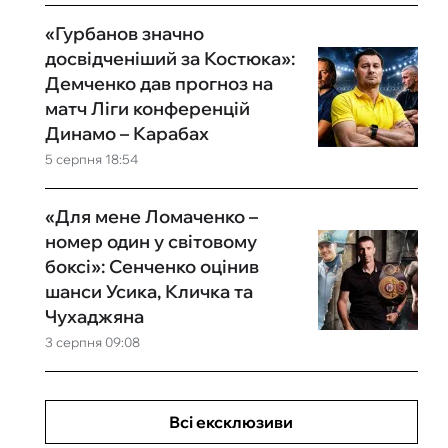
«Гурбанов значно
досвідченіший за Костюка»:
Демченко дав прогноз на
матч Ліги конференцій
Динамо – Карабах
5 серпня 18:54
«Для мене Ломаченко –
номер один у світовому
боксі»: Сенченко оцінив
шанси Усика, Кличка та
Чухаджяна
3 серпня 09:08
Всі ексклюзиви