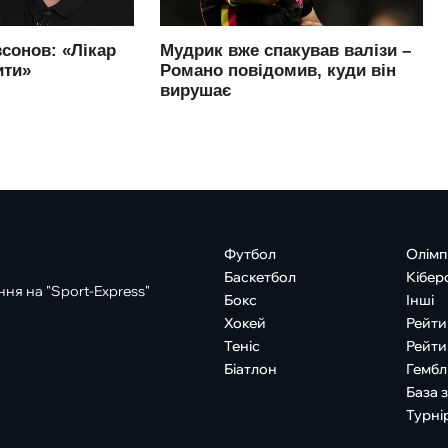
Футбол
Олімп
Баскетбол
Кібер
ня на "Sport-Express"
Бокс
Інші
Хокей
Рейти
Теніс
Рейти
Біатлон
Гембл
База 
Турні