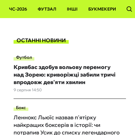
ЧС-2026
ФУТЗАЛ
ІНШІ
БУКМЕКЕРИ
ОСТАННІ НОВИНИ
Футбол
Кривбас здобув вольову перемогу
над Зорею: криворіжці забили тричі
впродовж дев'яти хвилин
9 серпня 14:50
Бокс
Леннокс Льюїс назвав п'ятірку
найкращих боксерів в історії: чи
потрапив Усик до списку легендарного