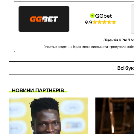
GGbet
9.9
Ліцензія КРАІЛ №
Участь в азартних іграх може викликати ігрову залежні
Всі бу