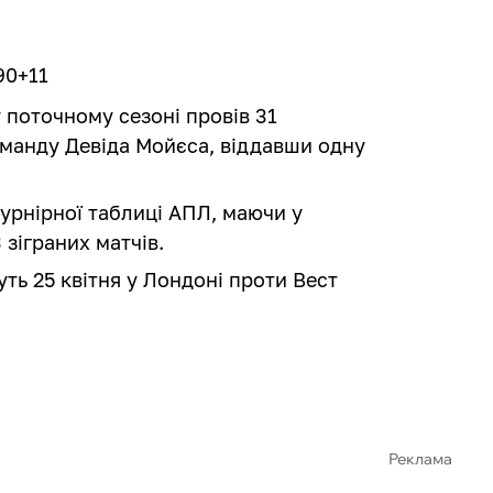
 90+11
 поточному сезоні провів 31
команду Девіда Мойєса, віддавши одну
турнірної таблиці АПЛ, маючи у
 зіграних матчів.
ть 25 квітня у Лондоні проти Вест
Реклама