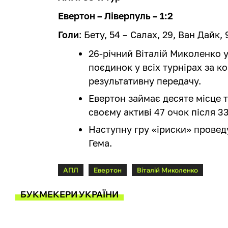
Евертон – Ліверпуль – 1:2
Голи
: Бету, 54 – Салах, 29, Ван Дайк,
26-річний Віталій Миколенко у
поєдинок у всіх турнірах за 
результативну передачу.
Евертон займає десяте місце 
своєму активі 47 очок після 33
Наступну гру «іриски» проведу
Гема.
АПЛ
Евертон
Віталій Миколенко
БУКМЕКЕРИ УКРАЇНИ