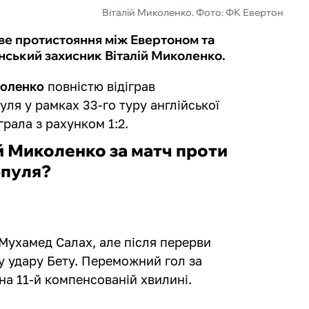
Віталій Миколенко. Фото: ФК Евертон
ве протистояння між Евертоном та
їнський захисник Віталій Миколенко.
коленко
повністю відіграв
ля у рамках 33-го туру англійської
грала з рахунком 1:2.
ій Миколенко за матч проти
рпуля?
 Мухамед Салах, але після перерви
у удару Бету. Переможний гол за
на 11-й компенсованій хвилині.