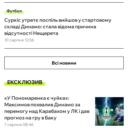
Футбол
Суркіс утретє поспіль вийшов у стартовому
складі Динамо: стала відома причина
відсутності Нещерета
10 серпня 12:56
Всі новини
ЕКСКЛЮЗИВ
«У Пономаренка є чуйка»:
Максимов похвалив Динамо за
перемогу над Карабахом у ЛК і дав
прогноз на гру в Баку
7 серпня 08:46