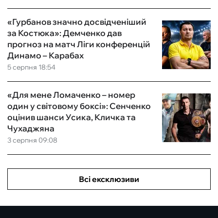
«Гурбанов значно досвідченіший
за Костюка»: Демченко дав
прогноз на матч Ліги конференцій
Динамо – Карабах
5 серпня 18:54
«Для мене Ломаченко – номер
один у світовому боксі»: Сенченко
оцінив шанси Усика, Кличка та
Чухаджяна
3 серпня 09:08
Всі ексклюзиви