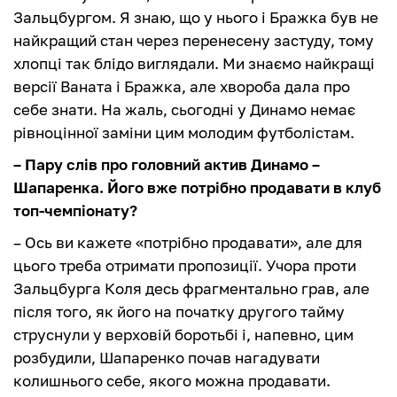
Зальцбургом. Я знаю, що у нього і Бражка був не
найкращий стан через перенесену застуду, тому
хлопці так блідо виглядали. Ми знаємо найкращі
версії Ваната і Бражка, але хвороба дала про
себе знати. На жаль, сьогодні у Динамо немає
рівноцінної заміни цим молодим футболістам.
– Пару слів про головний актив Динамо –
Шапаренка. Його вже потрібно продавати в клуб
топ-чемпіонату?
– Ось ви кажете «потрібно продавати», але для
цього треба отримати пропозиції. Учора проти
Зальцбурга Коля десь фрагментально грав, але
після того, як його на початку другого тайму
струснули у верховій боротьбі і, напевно, цим
розбудили, Шапаренко почав нагадувати
колишнього себе, якого можна продавати.