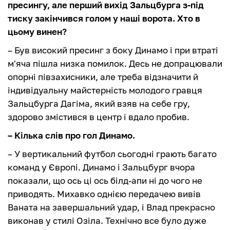
пресингу, але перший вихід Зальцбурга з-під
тиску закінчився голом у наші ворота. Хто в
цьому винен?
– Був високий пресинг з боку Динамо і при втраті
м'яча пішла низка помилок. Десь не допрацювали
опорні півзахисники, але треба відзначити й
індивідуальну майстерність молодого гравця
Зальцбурга Дагіма, який взяв на себе гру,
здорово змістився в центр і вдало пробив.
– Кілька слів про гол Динамо.
– У вертикальний футбол сьогодні грають багато
команд у Європі. Динамо і Зальцбург вчора
показали, що ось ці ось білд-апи ні до чого не
приводять. Михавко однією передачею вивів
Ваната на завершальний удар, і Влад прекрасно
виконав у стилі Озіла. Технічно все було дуже