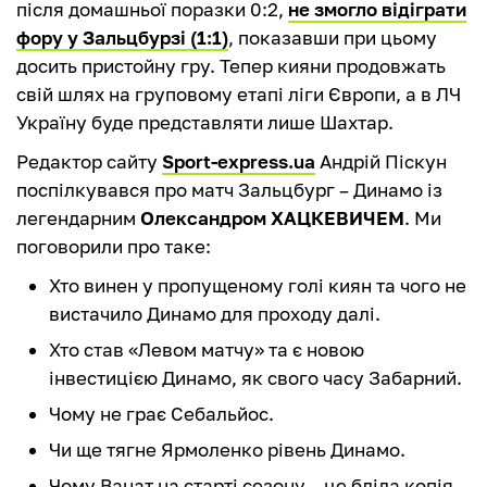
після домашньої поразки 0:2,
не змогло відіграти
фору у Зальцбурзі (1:1)
, показавши при цьому
досить пристойну гру. Тепер кияни продовжать
свій шлях на груповому етапі ліги Європи, а в ЛЧ
Україну буде представляти лише Шахтар.
Редактор сайту
Sport-express.ua
Андрій Піскун
поспілкувався про матч Зальцбург – Динамо із
легендарним
Олександром ХАЦКЕВИЧЕМ
. Ми
поговорили про таке:
Хто винен у пропущеному голі киян та чого не
вистачило Динамо для проходу далі.
Хто став «Левом матчу» та є новою
інвестицією Динамо, як свого часу Забарний.
Чому не грає Себальйос.
Чи ще тягне Ярмоленко рівень Динамо.
Чому Ванат на старті сезону – це бліда копія