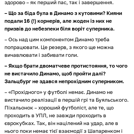
здорово – як перший пас, так і завершення.
– Що за біда була в Динамо з кутовими? Кияни
подали 16 (!) корнерів, але жоден із них не
призвів до небезпеки біля воріт суперника.
– Ось над цим компонентом Динамо треба
попрацювати. Це резерв, з якого ще можна
вичавлювати і забивати голи.
– Якщо брати двоматчеве протистояння, то чого
не вистачило Динамо, щоб пройти далі?
Зальцбург не здався непрохідним суперником.
– «Прохідного» у футболі немає. Динамо не
вистачило реалізації в першій грі та Буяльського.
Піхальонок – хороший футболіст, але те, що
проходить в УПЛ, не завжди проходить в
єврокубках. Так, він націлений на удар, але в
нього поки немає тієї взаємодії з Шапаренком і