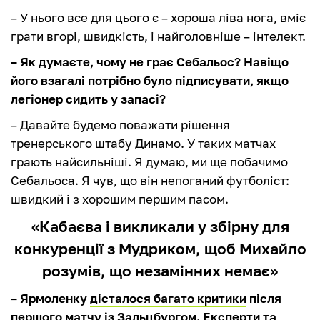
– У нього все для цього є – хороша ліва нога, вміє
грати вгорі, швидкість, і найголовніше – інтелект.
– Як думаєте, чому не грає Себальос? Навіщо
його взагалі потрібно було підписувати, якщо
легіонер сидить у запасі?
– Давайте будемо поважати рішення
тренерського штабу Динамо. У таких матчах
грають найсильніші. Я думаю, ми ще побачимо
Себальоса. Я чув, що він непоганий футболіст:
швидкий і з хорошим першим пасом.
«Кабаєва і викликали у збірну для
конкуренції з Мудриком, щоб Михайло
розумів, що незамінних немає»
– Ярмоленку
дісталося багато критики
після
першого матчу із Зальцбургом. Експерти та