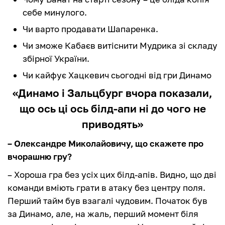
себе минулого.
Чи варто продавати Шапаренка.
Чи зможе Кабаєв витіснити Мудрика зі складу
збірної України.
Чи кайфує Хацкевич сьогодні від гри Динамо
«Динамо і Зальцбург вчора показали,
що ось ці ось білд-апи ні до чого не
приводять»
– Олександре Миколайовичу, що скажете про
вчорашню гру?
– Хороша гра без усіх цих білд-апів. Видно, що дві
команди вміють грати в атаку без центру поля.
Перший тайм був взагалі чудовим. Початок був
за Динамо, але, на жаль, перший момент біля