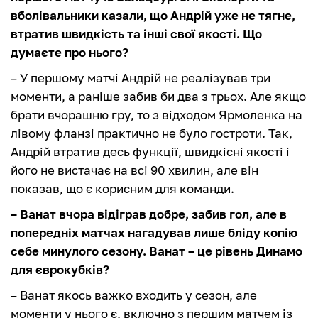
вболівальники казали, що Андрій уже не тягне,
втратив швидкість та інші свої якості. Що
думаєте про нього?
– У першому матчі Андрій не реалізував три
моменти, а раніше забив би два з трьох. Але якщо
брати вчорашню гру, то з відходом Ярмоленка на
лівому фланзі практично не було гостроти. Так,
Андрій втратив десь функції, швидкісні якості і
його не вистачає на всі 90 хвилин, але він
показав, що є корисним для команди.
– Ванат вчора відіграв добре, забив гол, але в
попередніх матчах нагадував лише бліду копію
себе минулого сезону. Ванат – це рівень Динамо
для єврокубків?
– Ванат якось важко входить у сезон, але
моменти у нього є, включно з першим матчем із