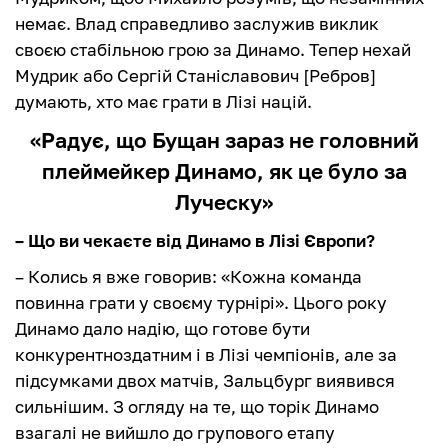
немає. Влад справедливо заслужив виклик
своєю стабільною грою за Динамо. Тепер нехай
Мудрик або Сергій Станіславович [Ребров]
думають, хто має грати в Лізі націй.
«Радує, що Бущан зараз не головний
плеймейкер Динамо, як це було за
Луческу»
– Що ви чекаєте від Динамо в Лізі Європи?
– Колись я вже говорив: «Кожна команда
повинна грати у своєму турнірі». Цього року
Динамо дало надію, що готове бути
конкурентноздатним і в Лізі чемпіонів, але за
підсумками двох матчів, Зальцбург виявився
сильнішим. З огляду на те, що торік Динамо
взагалі не вийшло до групового етапу