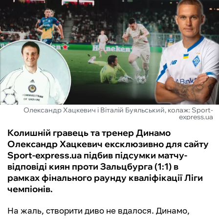
ФУТЗАЛ
ІНШІ
БУКМЕКЕРИ
Олександр Хацкевич і Віталій Буяльський, колаж: Sport-
express.ua
Колишній гравець та тренер Динамо
Олександр Хацкевич ексклюзивно для сайту
Sport-express.ua підбив підсумки матчу-
відповіді киян проти Зальцбурга (1:1) в
рамках фінального раунду кваліфікації Ліги
чемпіонів.
На жаль, створити диво не вдалося. Динамо,