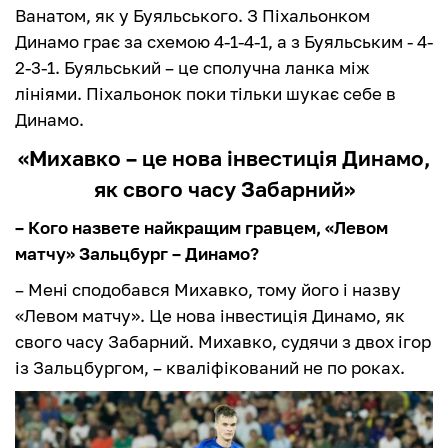
Ванатом, як у Буяльського. З Піхальонком
Динамо грає за схемою 4-1-4-1, а з Буяльським - 4-
2-3-1. Буяльський – це сполучна ланка між
лініями. Піхальонок поки тільки шукає себе в
Динамо.
«Михавко – це нова інвестиція Динамо,
як свого часу Забарний»
– Кого назвете найкращим гравцем, «Левом
матчу» Зальцбург – Динамо?
– Мені сподобався Михавко, тому його і назву
«Левом матчу». Це нова інвестиція Динамо, як
свого часу Забарний. Михавко, судячи з двох ігор
із Зальцбургом, – кваліфікований не по роках.