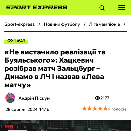
sport-express
новини футболу
ліга чемпіонів
ФУТБОЛ
ФУТБОЛ
БАСКЕТБОЛ
«Не вистачило реалізації та
Буяльського»: Хацкевич
БОКС
розібрав матч Зальцбург –
Динамо в ЛЧ і назвав «Лева
ХОКЕЙ
матчу»
ТЕНІС
Андрій Піскун
2177
★
★
★
★
★
★
★
★
★
★
9 голосів
28 серпня 2024, 14:16
КІБЕРСПОРТ
ЧС-2026