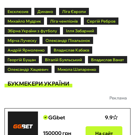
Ексклюзив
Динамо
Ліга Європи
Михайло Мудрик
Ліга чемпіонів
Сергій Ребров
Збірна України з футболу
Ілля Забарний
Мірча Луческу
Олександр Піхальонок
Андрій Ярмоленко
Владислав Кабаєв
Георгій Бущан
Віталій Буяльський
Владислав Ванат
Олександр Хацкевич
Микола Шапаренко
БУКМЕКЕРИ УКРАЇНИ
Реклама
GGbet
9.9
150000 грн
На сайт