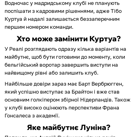
Водночас у мадридському клубі не планують
поспішати з кадровими рішеннями, адже Тібо
Куртуа й надалі залишається беззаперечним
першим номером команди.
Хто може замінити Куртуа?
У Реалі розглядають одразу кілька варіантів на
майбутнє, щоб бути готовими до моменту, коли
бельгійський воротар завершить виступи на
найвищому рівні або залишить клуб.
Найбільше довіри зараз має Барт Вербрюгген,
який успішно виступає за Брайтон і вже став
основним голкіпером збірної Нідерландів. Також
у клубі високо оцінюють перспективи Франа
Гонсалеса з академії.
Яке майбутнє Луніна?