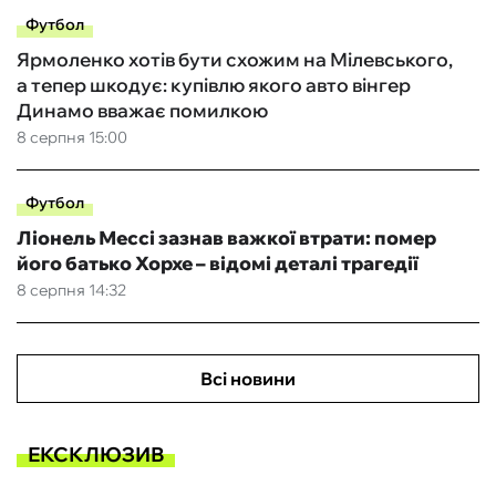
Футбол
Ярмоленко хотів бути схожим на Мілевського,
а тепер шкодує: купівлю якого авто вінгер
Динамо вважає помилкою
8 серпня 15:00
Футбол
Ліонель Мессі зазнав важкої втрати: помер
його батько Хорхе – відомі деталі трагедії
8 серпня 14:32
Всі новини
ЕКСКЛЮЗИВ