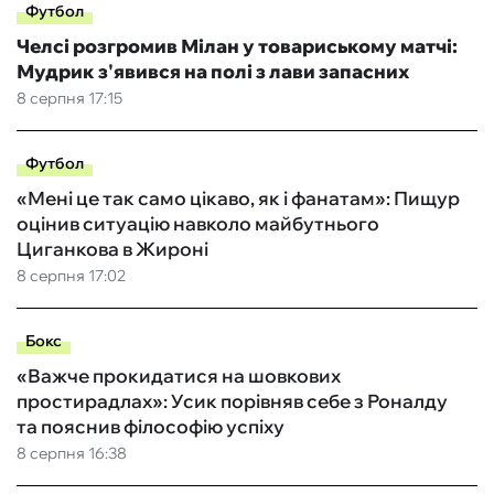
Футбол
Челсі розгромив Мілан у товариському матчі:
Мудрик з'явився на полі з лави запасних
8 серпня 17:15
Футбол
«Мені це так само цікаво, як і фанатам»: Пищур
оцінив ситуацію навколо майбутнього
Циганкова в Жироні
8 серпня 17:02
Бокс
«Важче прокидатися на шовкових
простирадлах»: Усик порівняв себе з Роналду
та пояснив філософію успіху
8 серпня 16:38