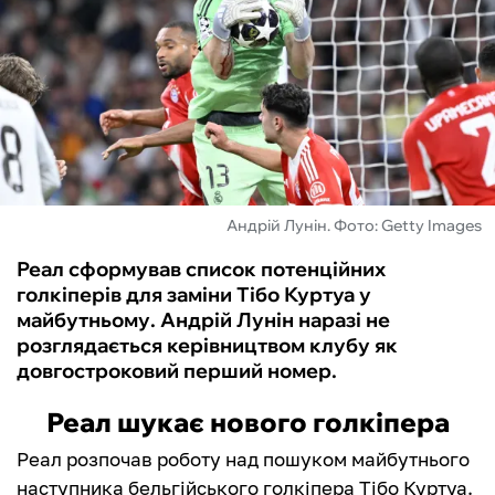
ФУТЗАЛ
ІНШІ
БУКМЕКЕРИ
Андрій Лунін. Фото: Getty Images
Реал сформував список потенційних
голкіперів для заміни Тібо Куртуа у
майбутньому. Андрій Лунін наразі не
розглядається керівництвом клубу як
довгостроковий перший номер.
Реал шукає нового голкіпера
Реал розпочав роботу над пошуком майбутнього
наступника бельгійського голкіпера Тібо Куртуа.