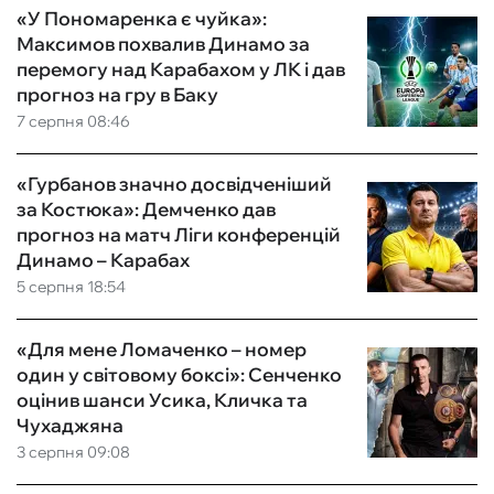
«У Пономаренка є чуйка»:
Максимов похвалив Динамо за
перемогу над Карабахом у ЛК і дав
прогноз на гру в Баку
7 серпня 08:46
«Гурбанов значно досвідченіший
за Костюка»: Демченко дав
прогноз на матч Ліги конференцій
Динамо – Карабах
5 серпня 18:54
«Для мене Ломаченко – номер
один у світовому боксі»: Сенченко
оцінив шанси Усика, Кличка та
Чухаджяна
3 серпня 09:08