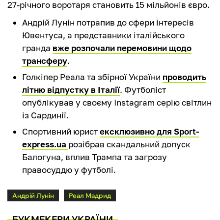
27-річного воротаря становить 15 мільйонів євро.
Андрій Лунін потрапив до сфери інтересів
Ювентуса, а представники італійського
гранда
вже розпочали перемовини щодо
трансферу
.
Голкіпер Реала та збірної України
проводить
літню відпустку в Італії
. Футболіст
опублікував у своєму Instagram серію світлин
із Сардинії.
Спортивний юрист
ексклюзивно для Sport-
express.ua
розібрав скандальний допуск
Балогуна, вплив Трампа та загрозу
правосуддю у футболі.
Андрій Лунін
Реал Мадрид
БУКМЕКЕРИ УКРАЇНИ