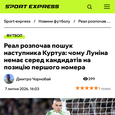
sport-express
новини футболу
Реал розпочав пошук наступника Куртуа: чому Луніна немає серед кандидатів на позицію першого номера
ФУТБОЛ
ФУТБОЛ
БАСКЕТБОЛ
Реал розпочав пошук
наступника Куртуа: чому Луніна
БОКС
немає серед кандидатів на
позицію першого номера
ХОКЕЙ
Дмитро Чорнобай
399
ТЕНІС
★
★
★
★
★
★
★
★
★
★
1 голос
7 липня 2026, 16:03
КІБЕРСПОРТ
ЧС-2026