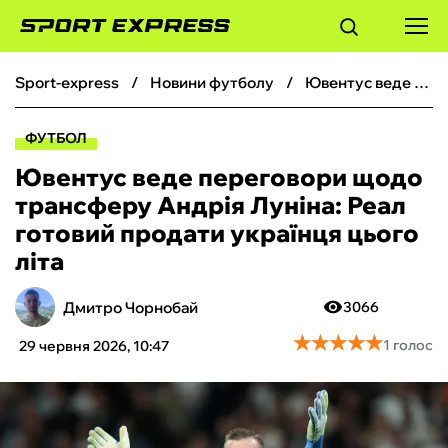
sport-express
новини футболу
Ювентус веде переговори щодо трансферу Андрія Луніна: Реал готовий продати українця цього літа
ФУТБОЛ
ФУТБОЛ
БАСКЕТБОЛ
Ювентус веде переговори щодо
трансферу Андрія Луніна: Реал
БОКС
готовий продати українця цього
літа
ХОКЕЙ
Дмитро Чорнобай
3066
ТЕНІС
★
★
★
★
★
★
★
★
★
★
1 голос
29 червня 2026, 10:47
КІБЕРСПОРТ
ЧС-2026