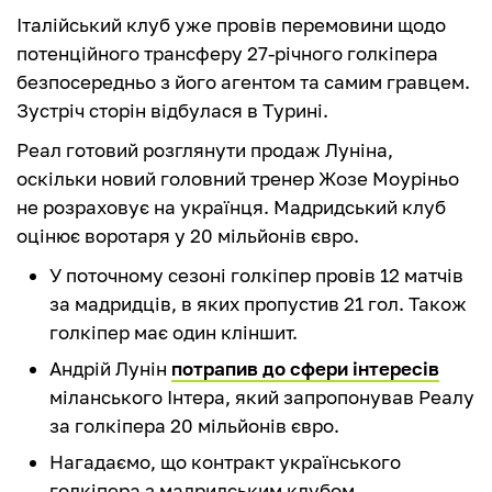
Італійський клуб уже провів перемовини щодо
потенційного трансферу 27-річного голкіпера
безпосередньо з його агентом та самим гравцем.
Зустріч сторін відбулася в Турині.
Реал готовий розглянути продаж Луніна,
оскільки новий головний тренер Жозе Моуріньо
не розраховує на українця. Мадридський клуб
оцінює воротаря у 20 мільйонів євро.
У поточному сезоні голкіпер провів 12 матчів
за мадридців, в яких пропустив 21 гол. Також
голкіпер має один кліншит.
Андрій Лунін
потрапив до сфери інтересів
міланського Інтера, який запропонував Реалу
за голкіпера 20 мільйонів євро.
Нагадаємо, що контракт українського
голкіпера з мадридським клубом