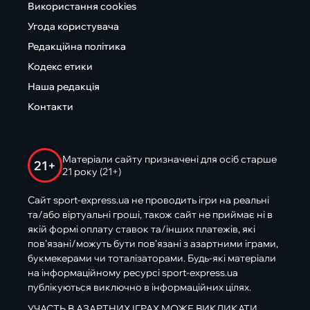
Використання cookies
Угода користувача
Редакційна політика
Кодекс етики
Наша редакція
Контакти
Матеріали сайту призначені для осіб старше
21+
21 року (21+)
Сайт sport-express.ua не проводить ігри на реальні
та/або віртуальні гроші, також сайт не приймає ні в
якій формі оплату ставок та/інших платежів, які
пов’язані/можуть бути пов’язані з азартними іграми,
букмекерами чи тоталізаторами. Будь-які матеріали
на інформаційному ресурсі sport-express.ua
публікуються виключно в інформаційних цілях.
УЧАСТЬ В АЗАРТНИХ ІГРАХ МОЖЕ ВИКЛИКАТИ