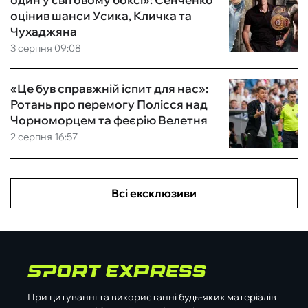
оцінив шанси Усика, Кличка та
Чухаджяна
3 серпня 09:08
«Це був справжній іспит для нас»:
Ротань про перемогу Полісся над
Чорноморцем та феєрію Велетня
2 серпня 16:57
Всі ексклюзиви
При цитуванні та використанні будь-яких матеріалів