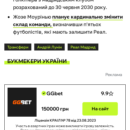
розрахований до 30 червня 2030 року.
Жозе Моурінью
планує кардинально змінити
склад команди,
визначивши п'ятьох
футболістів, які мають залишити Реал.
Трансфери
Андрій Лунін
Реал Мадрид
БУКМЕКЕРИ УКРАЇНИ
Реклама
GGbet
9.9
150000 грн
На сайт
Ліцензія КРАІЛ № 78 від 23.08.2023
Участь в азартних іграх може викликати ігрову залежність.