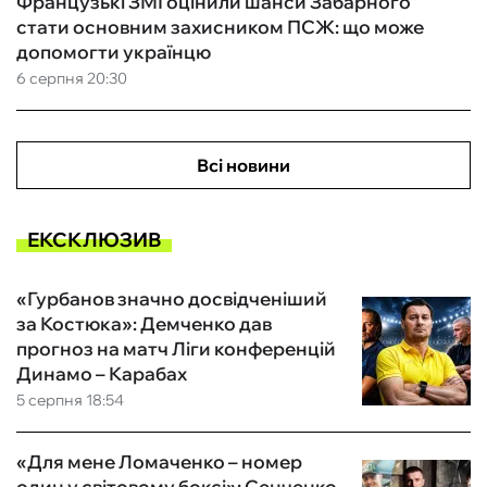
Французькі ЗМІ оцінили шанси Забарного
стати основним захисником ПСЖ: що може
допомогти українцю
6 серпня 20:30
Всі новини
ЕКСКЛЮЗИВ
«Гурбанов значно досвідченіший
за Костюка»: Демченко дав
прогноз на матч Ліги конференцій
Динамо – Карабах
5 серпня 18:54
«Для мене Ломаченко – номер
один у світовому боксі»: Сенченко