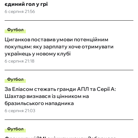
єдиний гол у грі
6 серпня 21:56
Футбол
Циганков поставив умови потенційним
покупцям: яку зарплату хоче отримувати
українець у новому клубі
6 серпня 21:18
Футбол
За Еліасом стежать гранди АПЛ та Серії А:
Шахтар визнався із цінником на
бразильського нападника
6 серпня 21:03
Футбол