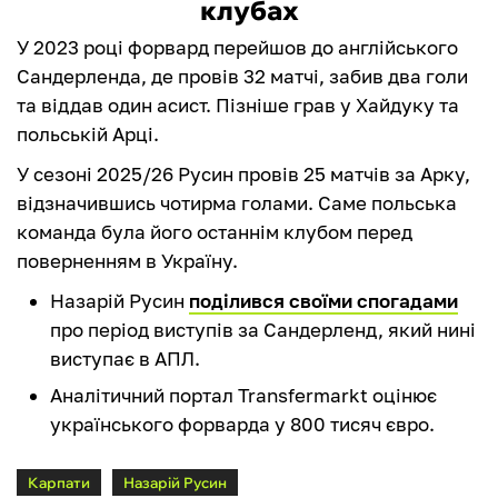
клубах
У 2023 році форвард перейшов до англійського
Сандерленда, де провів 32 матчі, забив два голи
та віддав один асист. Пізніше грав у Хайдуку та
польській Арці.
У сезоні 2025/26 Русин провів 25 матчів за Арку,
відзначившись чотирма голами. Саме польська
команда була його останнім клубом перед
поверненням в Україну.
Назарій Русин
поділився своїми спогадами
про період виступів за Сандерленд, який нині
виступає в АПЛ.
Аналітичний портал Transfermarkt оцінює
українського форварда у 800 тисяч євро.
Карпати
Назарій Русин