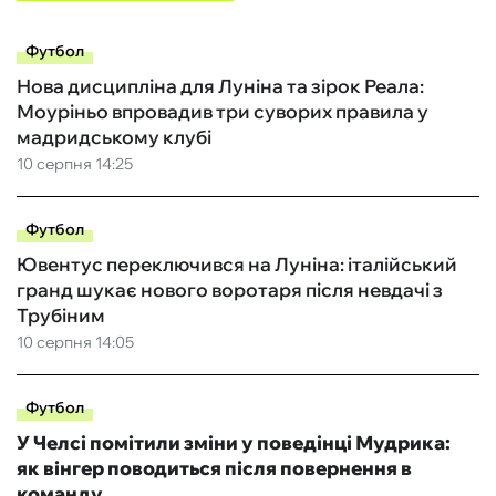
Футбол
Нова дисципліна для Луніна та зірок Реала:
Моуріньо впровадив три суворих правила у
мадридському клубі
10 серпня 14:25
Футбол
Ювентус переключився на Луніна: італійський
гранд шукає нового воротаря після невдачі з
Трубіним
10 серпня 14:05
Футбол
У Челсі помітили зміни у поведінці Мудрика:
як вінгер поводиться після повернення в
команду