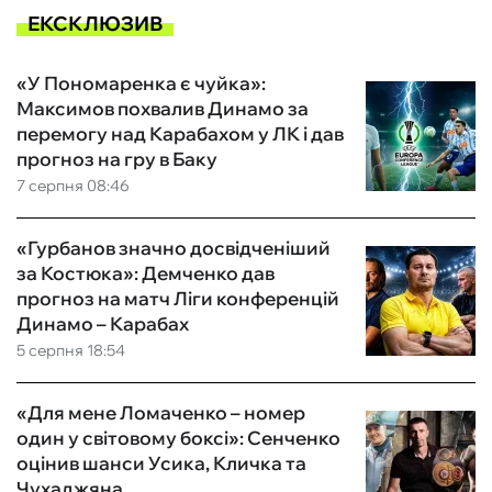
ЕКСКЛЮЗИВ
«У Пономаренка є чуйка»:
Максимов похвалив Динамо за
перемогу над Карабахом у ЛК і дав
прогноз на гру в Баку
7 серпня 08:46
«Гурбанов значно досвідченіший
за Костюка»: Демченко дав
прогноз на матч Ліги конференцій
Динамо – Карабах
5 серпня 18:54
«Для мене Ломаченко – номер
один у світовому боксі»: Сенченко
оцінив шанси Усика, Кличка та
Чухаджяна