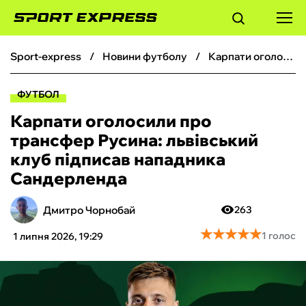
sport-express
новини футболу
Карпати оголосили про трансфер Русина: львівський клуб підписав нападника Сандерленда
ФУТБОЛ
ФУТБОЛ
БАСКЕТБОЛ
Карпати оголосили про
трансфер Русина: львівський
БОКС
клуб підписав нападника
Сандерленда
ХОКЕЙ
Дмитро Чорнобай
263
ТЕНІС
★
★
★
★
★
★
★
★
★
★
1 голос
1 липня 2026, 19:29
КІБЕРСПОРТ
ЧС-2026