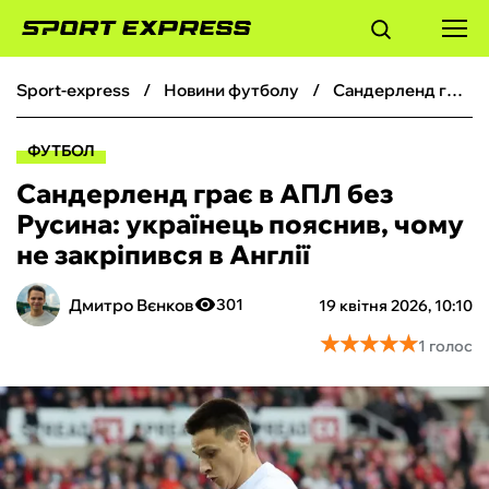
sport-express
новини футболу
Сандерленд грає в АПЛ без Русина: українець пояснив, чому не закріпився в Англії
ФУТБОЛ
ФУТБОЛ
БАСКЕТБОЛ
Сандерленд грає в АПЛ без
Русина: українець пояснив, чому
БОКС
не закріпився в Англії
ХОКЕЙ
Дмитро Вєнков
301
19 квітня 2026, 10:10
★
★
★
★
★
★
★
★
★
★
1 голос
ТЕНІС
КІБЕРСПОРТ
ЧС-2026