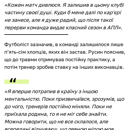
«Кожен матч дивлюся. Я залишив в цьому клубі
частину своєї душі. Куди б мене далі по кар'єрі
не занесе, але я дуже радий, що після такої
перерви команда видає класний сезон в АПЛ».
Футболіст зазначив, в команді залишилося лише
п’ять-сім хлопців, яких він застав. Русин пояснив,
що до травми отримував постійну практику, а
потім тренер зробив ставку на інших виконавців.
«Я вперше потрапив в країну з іншою
ментальністю. Поки призвичаївся, зрозумів, що
до чого, тренерів постійно міняли. Поки не
приїхала родина, то я не міг себе знайти.
Можна говорити, що не все склалося, але
всередині відчуваєш, що певною мірою моя