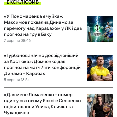
ЕКСКЛЮЗИВ
«У Пономаренка є чуйка»:
Максимов похвалив Динамо за
перемогу над Карабахом у ЛК і дав
прогноз на гру в Баку
7 серпня 08:46
«Гурбанов значно досвідченіший
за Костюка»: Демченко дав
прогноз на матч Ліги конференцій
Динамо – Карабах
5 серпня 18:54
«Для мене Ломаченко – номер
один у світовому боксі»: Сенченко
оцінив шанси Усика, Кличка та
Чухаджяна