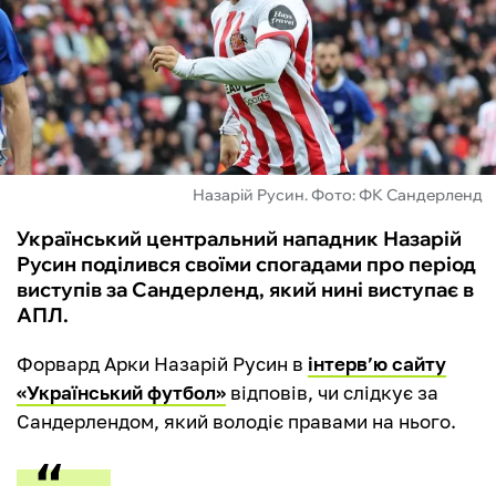
ФУТЗАЛ
ІНШІ
БУКМЕКЕРИ
Назарій Русин. Фото: ФК Сандерленд
Український центральний нападник Назарій
Русин поділився своїми спогадами про період
виступів за Сандерленд, який нині виступає в
АПЛ.
Форвард Арки Назарій Русин в
інтерв’ю сайту
«Український футбол»
відповів, чи слідкує за
Сандерлендом, який володіє правами на нього.