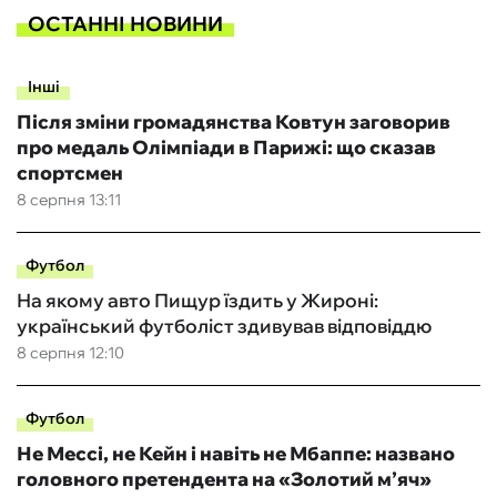
ОСТАННІ НОВИНИ
Інші
Після зміни громадянства Ковтун заговорив
про медаль Олімпіади в Парижі: що сказав
спортсмен
8 серпня 13:11
Футбол
На якому авто Пищур їздить у Жироні:
український футболіст здивував відповіддю
8 серпня 12:10
Футбол
Не Мессі, не Кейн і навіть не Мбаппе: названо
головного претендента на «Золотий м’яч»