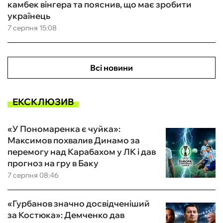
камбек вінгера та пояснив, що має зробити
українець
7 серпня 15:08
Всі новини
ЕКСКЛЮЗИВ
«У Пономаренка є чуйка»:
Максимов похвалив Динамо за
перемогу над Карабахом у ЛК і дав
прогноз на гру в Баку
7 серпня 08:46
«Гурбанов значно досвідченіший
за Костюка»: Демченко дав