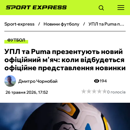
sport-express
новини футболу
УПЛ та Puma презентують новий офіційний м'яч: коли відбудеться офіційне представлення новинки
ФУТБОЛ
ФУТБОЛ
БАСКЕТБОЛ
УПЛ та Puma презентують новий
офіційний м'яч: коли відбудеться
БОКС
офіційне представлення новинки
ХОКЕЙ
Дмитро Чорнобай
194
★
★
★
★
★
★
★
★
★
★
0 голосів
26 травня 2026, 17:52
ТЕНІС
КІБЕРСПОРТ
ЧС-2026