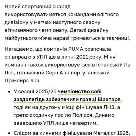
Новий спортивний снаряд
використовуватиметься командами елітного
дивізіону у матчах наступного сезону
вітчизняного чемпіонату. Деталі дизайну
майбутнього м'яча наразі тримаються в таємниці.
Нагадаємо, що компанія PUMA розпочала
співпрацю з УПЛ ще в липні 2021 року. М'ячі
компанії також використовується в іспанській Ла
Лізі, італійській Серії А та португальській
Прімейра-лізі.
У сезоні 2025/26
чемпіонство собі
заздалегідь забезпечили гравці Шахтаря
,
тоді як на другому місці фінішував ЛНЗ, а
третю сходинку посіло Полісся. Динамо
завершило УПЛ лише четвертим.
Слідом за киянами фінішували Металіст 1925,