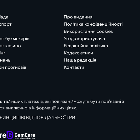
іада
Про видання
спорт
Політика конфіденційності
Використання cookies
нг букмекерів
Угода користувача
нг казино
Редакційна політика
інг
Кодекс етики
знань
Наша редакція
ри прогнозів
Контакти
к та/інших платежів, які пов’язані/можуть бути пов’язані з
ся виключно в інформаційних цілях.
РИНЦИПІВ) ВІДПОВІДАЛЬНОЇ ГРИ.