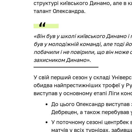
структурі київського Динамо, але в к
талант Олександра.
«Він був у школі київського Динамо і 
був у молодіжній команді, але тоді й
побачили і не повірили, що він може
захисником Динамо».
У свій перший сезон у складі Універ
обидва найпрестижніших трофеї у Рум
виступав у основному етапі Ліги кон
До цього Олександр виступав 
Дебрецен, а також перебував 
У поточному сезоні центрбек 
матчів у всіх турнірах, забивш