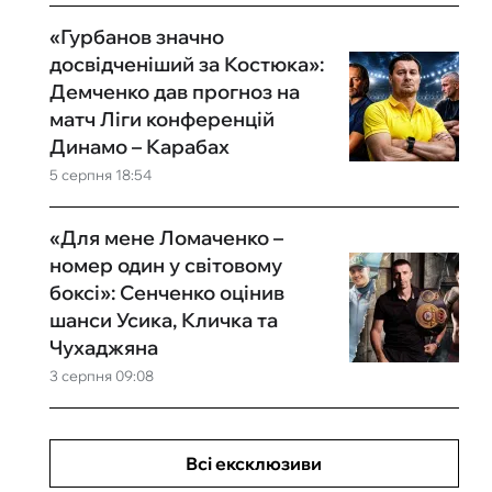
«Гурбанов значно
досвідченіший за Костюка»:
Демченко дав прогноз на
матч Ліги конференцій
Динамо – Карабах
5 серпня 18:54
«Для мене Ломаченко –
номер один у світовому
боксі»: Сенченко оцінив
шанси Усика, Кличка та
Чухаджяна
3 серпня 09:08
Всі ексклюзиви