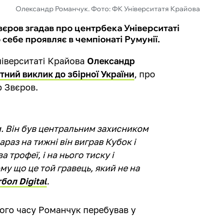
Олександр Романчук. Фото: ФК Університатя Крайова
єров згадав про центрбека Університаті
ебе проявляє в чемпіонаті Румунії.
ніверситаті Крайова
Олександр
ний виклик до збірної України
, про
 Звєров.
ти. Він був центральним захисником
раз на тижні він виграв Кубок і
 трофеї, і на нього тиску і
му що це той гравець, який не на
бол Digital
.
вого часу Романчук перебував у