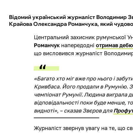
Відомий український журналіст Володимир Зв
Крайова Олександра Романчука, який чудово с
Центральний захисник румунської У
Романчук
напередодні
отримав дебют
що висловився журналіст Володимир
«Багато хто міг вже про нього і забу
Кривбаса. Його продали в Румунію. За
чемпіонат Румунії. Людина виграла два
відповідальності поки буде менше, то
видноті», – сказав Звєров для
Профут
Журналіст звернув увагу на те, що с