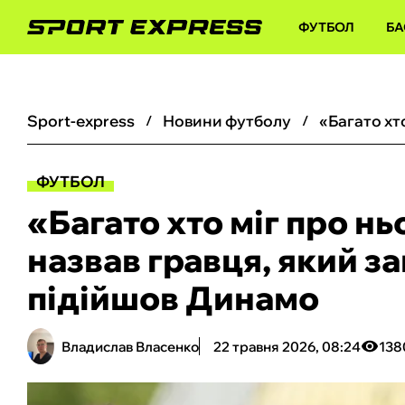
ФУТБОЛ
БА
sport-express
новини футболу
ФУТБОЛ
«Багато хто міг про нь
назвав гравця, який за
підійшов Динамо
Владислав Власенко
22 травня 2026, 08:24
138