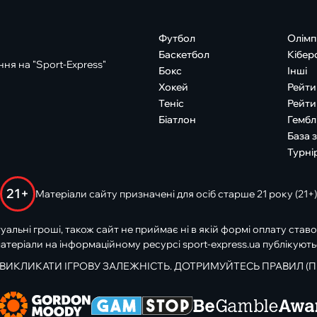
Футбол
Олімп
Баскетбол
Кібер
ня на "Sport-Express"
Бокс
Інші
Хокей
Рейти
Теніс
Рейти
Біатлон
Гембл
База 
Турні
21+
Матеріали сайту призначені для осіб старше 21 року (21+)
туальні гроші, також сайт не приймає ні в якій формі оплату ставо
атеріали на інформаційному ресурсі sport-express.ua публікують
 ВИКЛИКАТИ ІГРОВУ ЗАЛЕЖНІСТЬ. ДОТРИМУЙТЕСЬ ПРАВИЛ (П