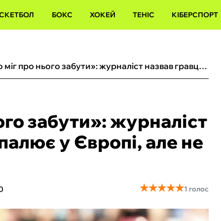
СКЕТБОЛ
БОКС
ХОКЕЙ
ТЕНІС
КІБЕРСПОРТ
«Багато хто міг про нього забути‎»: журналіст назвав гравця, який запалює у Європі, але не підійшов Динамо
ого забути‎»: журналіст
палює у Європі, але не
★
★
★
★
★
★
★
★
★
★
0
1 голос