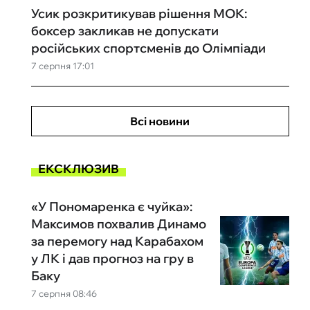
Усик розкритикував рішення МОК:
боксер закликав не допускати
російських спортсменів до Олімпіади
7 серпня 17:01
Всі новини
ЕКСКЛЮЗИВ
«У Пономаренка є чуйка»:
Максимов похвалив Динамо
за перемогу над Карабахом
у ЛК і дав прогноз на гру в
Баку
7 серпня 08:46