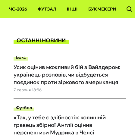
ЧС-2026
ФУТЗАЛ
ІНШІ
БУКМЕКЕРИ
ОСТАННІ НОВИНИ
Бокс
Усик оцінив можливий бій з Вайлдером:
українець розповів, чи відбудеться
поєдинок проти зіркового американця
7 серпня 18:56
Футбол
«Так, у тебе є здібності»: колишній
гравець збірної Англії оцінив
перспективи Мудрика в Челсі