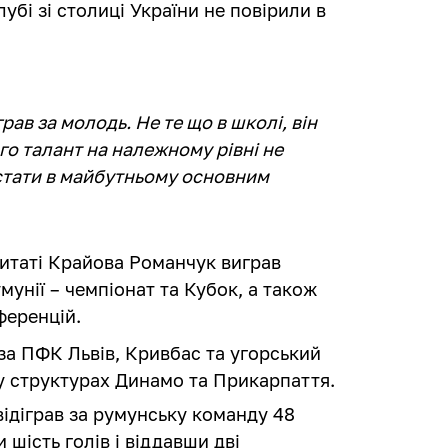
лубі зі столиці України не повірили в
грав за молодь. Не те що в школі, він
ого талант на належному рівні не
 стати в майбутньому основним
ситаті Крайова Романчук виграв
унії – чемпіонат та Кубок, а також
ференцій.
за ПФК Львів, Кривбас та угорський
у структурах Динамо та Прикарпаття.
відіграв за румунську команду 48
и шість голів і віддавши дві