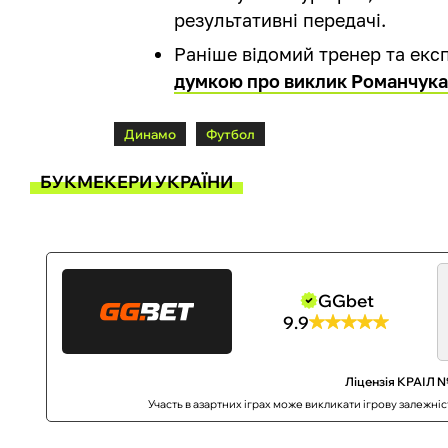
результативні передачі.
Раніше відомий тренер та ек
думкою про виклик Романчука 
Динамо
Футбол
БУКМЕКЕРИ УКРАЇНИ
GGbet
9.9
Ліцензія КРАІЛ №
Участь в азартних іграх може викликати ігрову залежні