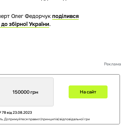
сперт Олег Федорчук
поділився
до збірної України
.
Реклама
150000 грн
На сайт
 78 від 23.08.2023
сть. Дотримуйтеся правил (принципів) відповідальної гри