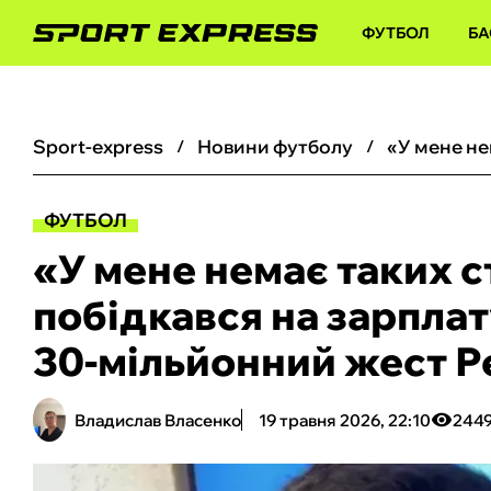
ФУТБОЛ
БА
sport-express
новини футболу
ФУТБОЛ
«У мене немає таких с
побідкався на зарплату
30-мільйонний жест Р
Владислав Власенко
19 травня 2026, 22:10
244