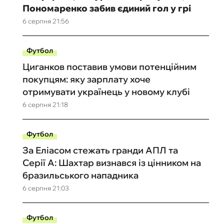
Пономаренко забив єдиний гол у грі
6 серпня 21:56
Футбол
Циганков поставив умови потенційним
покупцям: яку зарплату хоче
отримувати українець у новому клубі
6 серпня 21:18
Футбол
За Еліасом стежать гранди АПЛ та
Серії А: Шахтар визнався із цінником на
бразильського нападника
6 серпня 21:03
Футбол