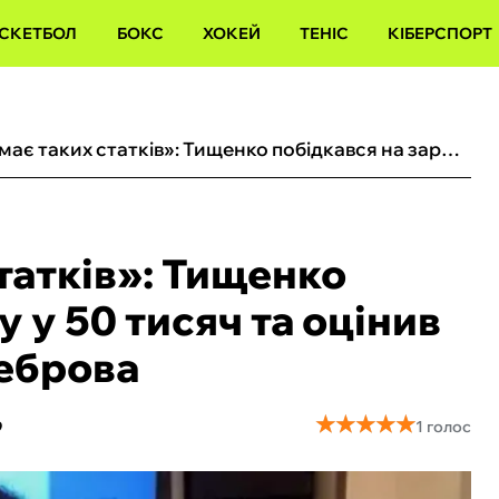
СКЕТБОЛ
БОКС
ХОКЕЙ
ТЕНІС
КІБЕРСПОРТ
«У мене немає таких статків»: Тищенко побідкався на зарплату у 50 тисяч та оцінив 30-мільйонний жест Реброва
татків»: Тищенко
 у 50 тисяч та оцінив
еброва
★
★
★
★
★
★
★
★
★
★
9
1 голос