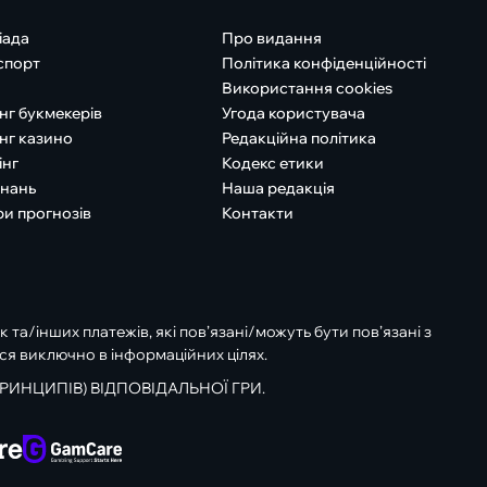
іада
Про видання
спорт
Політика конфіденційності
Використання cookies
нг букмекерів
Угода користувача
нг казино
Редакційна політика
інг
Кодекс етики
знань
Наша редакція
ри прогнозів
Контакти
к та/інших платежів, які пов’язані/можуть бути пов’язані з
ся виключно в інформаційних цілях.
РИНЦИПІВ) ВІДПОВІДАЛЬНОЇ ГРИ.