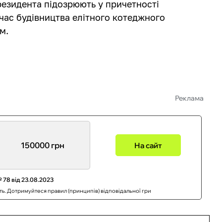
езидента підозрюють у причетності
д час будівництва елітного котеджного
м.
Реклама
150000 грн
На сайт
 78 від 23.08.2023
сть. Дотримуйтеся правил (принципів) відповідальної гри