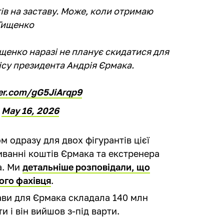
ів на заставу. Може, коли отримаю
 Тищенко
щенко наразі не планує скидатися для
ісу президента Андрія Єрмака.
ter.com/gG5JiArqp9
)
May 16, 2026
 одразу для двох фігурантів цієї
миванні коштів Єрмака та екстренера
а. Ми
детальніше розповідали, що
ого фахівця
.
ави для Єрмака складала 140 млн
ти і він вийшов з-під варти.