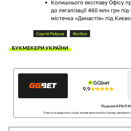
Колишнього ексглаву Офісу пр
до легалізації 460 млн грн пі
містечка «Династія» під Києво
Сергій Ребров
Футбол
БУКМЕКЕРИ УКРАЇНИ
GGbet
9.9
Ліцензія КРАІЛ №
Участь в азартних іграх може викликати ігрову залежні