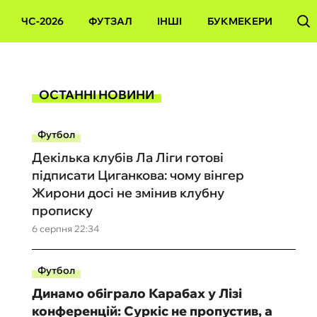
ЧС-2026
ФУТЗАЛ
ІНШІ
БУКМЕКЕРИ
ОСТАННІ НОВИНИ
Футбол
Декілька клубів Ла Ліги готові
підписати Циганкова: чому вінгер
Жирони досі не змінив клубну
прописку
6 серпня 22:34
Футбол
Динамо обіграло Карабах у Лізі
конференцій: Суркіс не пропустив, а