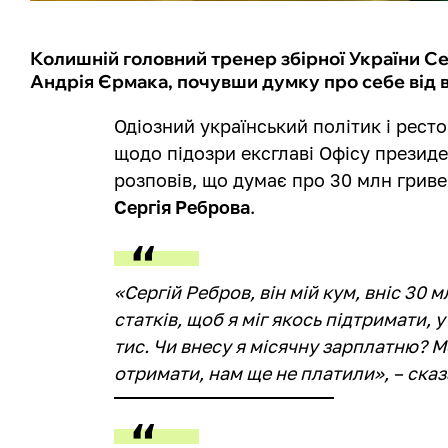
Колишній головний тренер збірної України Сер
Андрія Єрмака, почувши думку про себе від 
Одіозний український політик і рест
щодо підозри ексглаві Офісу презид
розповів, що думає про 30 млн гриве
Сергія Реброва
.
«Сергій Ребров, він мій кум, вніс 30 
статків, щоб я міг якось підтримати, 
тис. Чи внесу я місячну зарплатню? Мо
отримати, нам ще не платили», – сказ