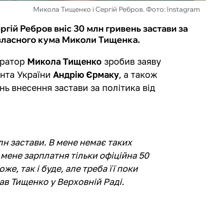
Микола Тищенко і Сергій Ребров. Фото: Instagram
гій Ребров вніс 30 млн гривень застави за
власного кума Миколи Тищенка.
оратор
Микола Тищенко
зробив заяву
ента України
Андрію Єрмаку
, а також
нь внесення застави за політика від
млн застави. В мене немає таких
у мене зарплатня тільки офіційна 50
же, так і буде, але треба її поки
ав Тищенко у Верховній Раді.