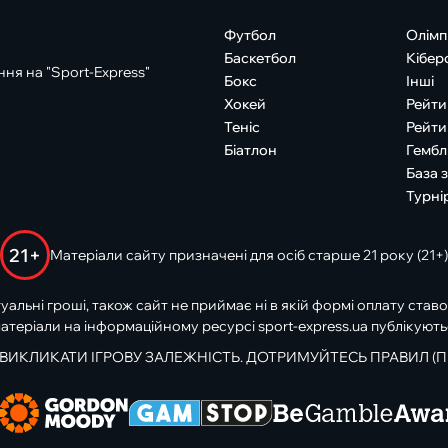
Футбол
Олімп
Баскетбол
Кібер
ня на "Sport-Express"
Бокс
Інші
Хокей
Рейти
Теніс
Рейти
Біатлон
Гембл
База 
Турні
21+
Матеріали сайту призначені для осіб старше 21 року (21+)
туальні гроші, також сайт не приймає ні в якій формі оплату ставо
атеріали на інформаційному ресурсі sport-express.ua публікують
 ВИКЛИКАТИ ІГРОВУ ЗАЛЕЖНІСТЬ. ДОТРИМУЙТЕСЬ ПРАВИЛ (П