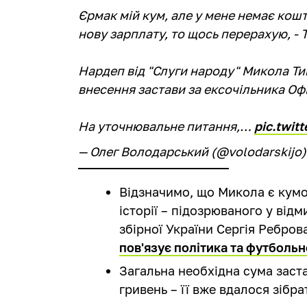
Єрмак мій кум, але у мене немає кошт
нову зарплату, то щось перерахую, -
Нардеп від "Слуги народу" Микола Ти
внесення застави за ексочільника Оф
На уточнювальне питання,…
pic.twit
— Олег Володарський (@volodarskijo
Відзначимо, що Микола є кумом
історії – підозрюваного у від
збірної України Сергія Ребров
пов'язує політика та футбольн
Загальна необхідна сума заст
гривень – її вже вдалося зібра