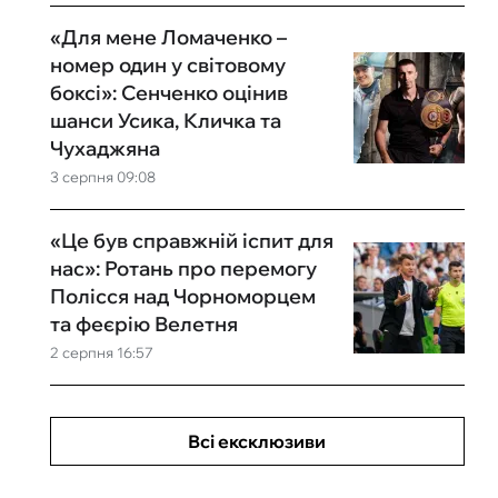
«Для мене Ломаченко –
номер один у світовому
боксі»: Сенченко оцінив
шанси Усика, Кличка та
Чухаджяна
3 серпня 09:08
«Це був справжній іспит для
нас»: Ротань про перемогу
Полісся над Чорноморцем
та феєрію Велетня
2 серпня 16:57
Всі ексклюзиви