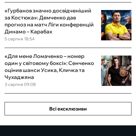
«Гурбанов значно досвідченіший
за Костюка»: Демченко дав
прогноз на матч Ліги конференцій
Динамо – Карабах
5 серпня 18:54
«Для мене Ломаченко – номер
один у світовому боксі»: Сенченко
оцінив шанси Усика, Кличка та
Чухаджяна
3 серпня 09:08
Всі ексклюзиви