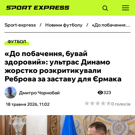
sport-express
новини футболу
«До побачення, бувай здоровий»: ультрас Динамо жорстко розкритикували Реброва за заставу для Єрмака
ФУТБОЛ
ФУТБОЛ
БАСКЕТБОЛ
«До побачення, бувай
здоровий»: ультрас Динамо
БОКС
жорстко розкритикували
Реброва за заставу для Єрмака
ХОКЕЙ
Дмитро Чорнобай
323
ТЕНІС
★
★
★
★
★
★
★
★
★
★
0 голосів
18 травня 2026, 11:02
КІБЕРСПОРТ
ЧС-2026