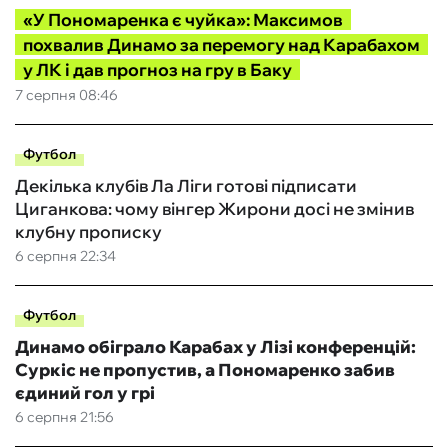
«У Пономаренка є чуйка»: Максимов
похвалив Динамо за перемогу над Карабахом
у ЛК і дав прогноз на гру в Баку
7 серпня 08:46
Футбол
Декілька клубів Ла Ліги готові підписати
Циганкова: чому вінгер Жирони досі не змінив
клубну прописку
6 серпня 22:34
Футбол
Динамо обіграло Карабах у Лізі конференцій:
Суркіс не пропустив, а Пономаренко забив
єдиний гол у грі
6 серпня 21:56