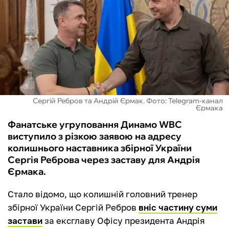
ФУТЗАЛ
ІНШІ
БУКМЕКЕРИ
Сергій Ребров та Андрій Єрмак. Фото: Telegram-канал
Єрмака
Фанатське угруповання Динамо WBC
виступило з різкою заявою на адресу
колишнього наставника збірної України
Сергія Реброва через заставу для Андрія
Єрмака.
Стало відомо, що колишній головний тренер
збірної України Сергій Ребров
вніс частину суми
застави
за ексглаву Офісу президента Андрія