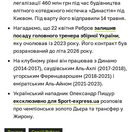
легалізації 460 млн грн під час будівництва
елітного котеджного містечка «Династія» під
Києвом. Під варту його відправили 14 травня.
Нагадаємо, що 22 квітня Ребров
залишив
посаду головного тренера збірної України
,
яку очолював із 2023 року. Його контракт був
розрахований до літа 2026 року.
На клубному рівні він працював з Динамо
(2014-2017), саудівським Аль-Ахлі (2017-2018),
угорським Ференцварошем (2018-2021) і
еміратським Аль-Айном (2021-2023).
Український нападник Олександр Пищур
ексклюзивно для Sport-express.ua
розповів
про чемпіонське золото Дьєра та трансфер у
Жирону.
Динамо
Сергій Ребров