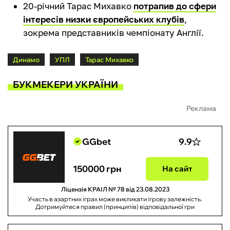
20-річний Тарас Михавко
потрапив до сфери
інтересів низки європейських клубів
,
зокрема представників чемпіонату Англії.
Динамо
УПЛ
Тарас Михавко
БУКМЕКЕРИ УКРАЇНИ
Реклама
GGbet
9.9
150000 грн
На сайт
Ліцензія КРАІЛ № 78 від 23.08.2023
Участь в азартних іграх може викликати ігрову залежність.
Дотримуйтеся правил (принципів) відповідальної гри