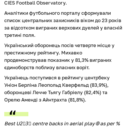
CIES Football Observatory.
Аналітики футбольного порталу сформували
список центральних захисників віком до 23 років
за відсотком виграних верхових дуелей у власній
третині поля.
Український оборонець посів четверте місце у
престижному рейтингу. Михавко
продемонстрував показник у 81,3% виграних
єдиноборств поблизу власних воріт.
Українець поступився в рейтингу центрбеку
Уніон Берліна Леопольд Кверфельд (83,9%),
оборонцеві Лечче Тьягу Габріелу (82,4%) та
Орелю Аменді з Айнтрахта (81,8%).
Best U2⃣3⃣ centre backs in aerial play 🌐 as per %