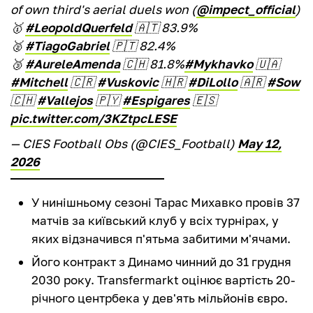
of own third's aerial duels won (
@impect_official
)
🥇
#LeopoldQuerfeld
🇦🇹 83.9%
🥈
#TiagoGabriel
🇵🇹 82.4%
🥉
#AureleAmenda
🇨🇭 81.8%
#Mykhavko
🇺🇦
#Mitchell
🇨🇷
#Vuskovic
🇭🇷
#DiLollo
🇦🇷
#Sow
🇨🇭
#Vallejos
🇵🇾
#Espigares
🇪🇸
pic.twitter.com/3KZtpcLESE
— CIES Football Obs (@CIES_Football)
May 12,
2026
У нинішньому сезоні Тарас Михавко провів 37
матчів за київський клуб у всіх турнірах, у
яких відзначився п'ятьма забитими м'ячами.
Його контракт з Динамо чинний до 31 грудня
2030 року. Transfermarkt оцінює вартість 20-
річного центрбека у дев'ять мільйонів євро.