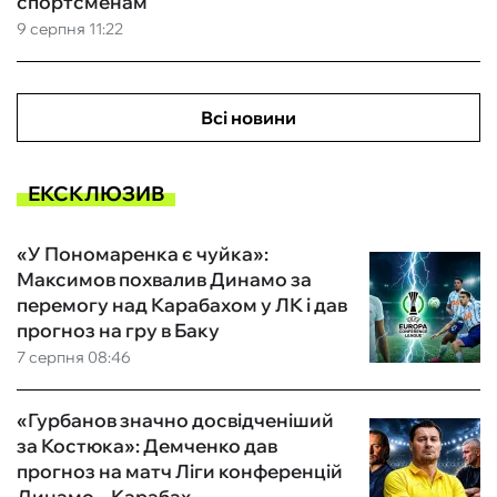
спортсменам
9 серпня 11:22
Всі новини
ЕКСКЛЮЗИВ
«У Пономаренка є чуйка»:
Максимов похвалив Динамо за
перемогу над Карабахом у ЛК і дав
прогноз на гру в Баку
7 серпня 08:46
«Гурбанов значно досвідченіший
за Костюка»: Демченко дав
прогноз на матч Ліги конференцій
Динамо – Карабах