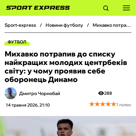
sport-express
новини футболу
Михавко потрапив до списку найкращих молодих центрбеків світу: у чому проявив себе оборонець Динамо
ФУТБОЛ
ФУТБОЛ
БАСКЕТБОЛ
Михавко потрапив до списку
найкращих молодих центрбеків
БОКС
світу: у чому проявив себе
оборонець Динамо
ХОКЕЙ
Дмитро Чорнобай
288
ТЕНІС
★
★
★
★
★
★
★
★
★
★
1 голос
14 травня 2026, 21:10
КІБЕРСПОРТ
ЧС-2026