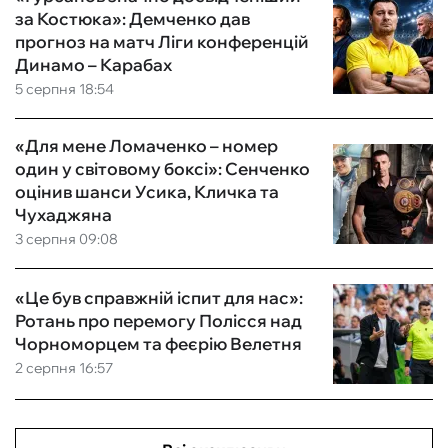
за Костюка»: Демченко дав
прогноз на матч Ліги конференцій
Динамо – Карабах
5 серпня 18:54
«Для мене Ломаченко – номер
один у світовому боксі»: Сенченко
оцінив шанси Усика, Кличка та
Чухаджяна
3 серпня 09:08
«Це був справжній іспит для нас»:
Ротань про перемогу Полісся над
Чорноморцем та феєрію Велетня
2 серпня 16:57