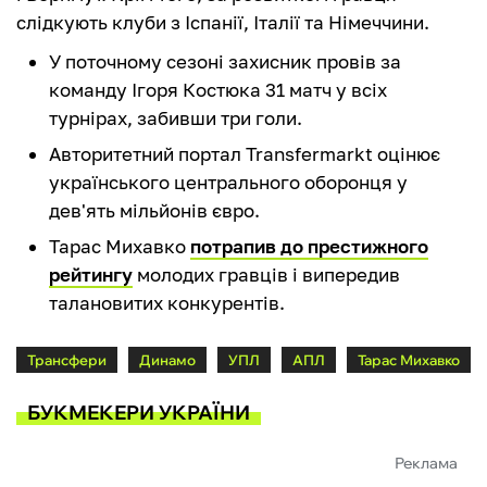
слідкують клуби з Іспанії, Італії та Німеччини.
У поточному сезоні захисник провів за
команду Ігоря Костюка 31 матч у всіх
турнірах, забивши три голи.
Авторитетний портал Transfermarkt оцінює
українського центрального оборонця у
дев'ять мільйонів євро.
Тарас Михавко
потрапив до престижного
рейтингу
молодих гравців і випередив
талановитих конкурентів.
Трансфери
Динамо
УПЛ
АПЛ
Тарас Михавко
БУКМЕКЕРИ УКРАЇНИ
Реклама