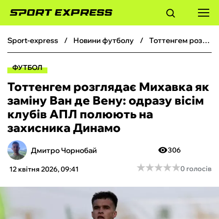
sport-express
новини футболу
Тоттенгем розглядає Михавка як заміну Ван де Вену: одразу вісім клубів АПЛ полюють на захисника Динамо
ФУТБОЛ
ФУТБОЛ
БАСКЕТБОЛ
Тоттенгем розглядає Михавка як
заміну Ван де Вену: одразу вісім
БОКС
клубів АПЛ полюють на
захисника Динамо
ХОКЕЙ
Дмитро Чорнобай
306
ТЕНІС
★
★
★
★
★
★
★
★
★
★
0 голосів
12 квітня 2026, 09:41
КІБЕРСПОРТ
ЧС-2026