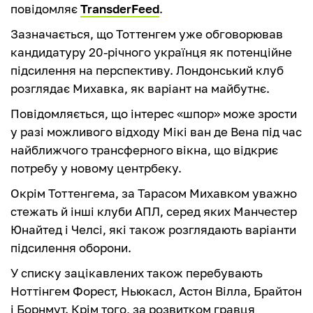
повідомляє
TransderFeed
.
Зазначається, що Тоттенгем уже обговорював
кандидатуру 20-річного українця як потенційне
підсилення на перспективу. Лондонський клуб
розглядає Михавка, як варіант на майбутнє.
Повідомляється, що інтерес «шпор» може зрости
у разі можливого відходу Мікі ван де Вена під час
найближчого трансферного вікна, що відкриє
потребу у новому центрбеку.
Окрім Тоттенгема, за Тарасом Михавком уважно
стежать й інші клуби АПЛ, серед яких Манчестер
Юнайтед і Челсі, які також розглядають варіанти
підсилення оборони.
У списку зацікавлених також перебувають
Ноттінгем Форест, Ньюкасл, Астон Вілла, Брайтон
і Борнмут. Крім того, за розвитком гравця