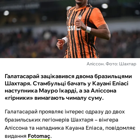
ФУТЗАЛ
ІНШІ
БУКМЕКЕРИ
Аліссон. Фото: Шахтар
Галатасарай зацікавився двома бразильцями
Шахтаря. Стамбульці бачать у Кауані Еліасі
наступника Мауро Ікарді, а за Аліссона
«гірники» вимагають чималу суму.
Галатасарай проявляє інтерес одразу до двох
бразильських легіонерів Шахтаря – вінгера
Аліссона та нападника Кауана Еліаса, повідомляє
видання
Fotomaç
.