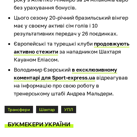
без урахування бонусів.
Цього сезону 20-річний бразильський вінгер
має у своєму активі сім голів і 10
результативних передач у 26 поєдинках.
Європейські та турецькі клуби
продовжують
активно стежити
за нападником Шахтаря
Кауаном Еліасом.
Володимир Єзерський
в ексклюзивному
коментарі для Sport-express.ua
відреагував
на інформацію про свою роботу в
тренерському штабі Андреа Мальдери.
Трансфери
Шахтар
УПЛ
БУКМЕКЕРИ УКРАЇНИ