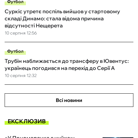
Футбол
Суркіс утретє поспіль вийшов у стартовому
складі Динамо: стала відома причина
відсутності Нещерета
10 серпня 12:56
Футбол
Трубін наближається до трансферу в Ювентус:
українець погодився на перехід до Серії А
10 серпня 12:32
Всі новини
ЕКСКЛЮЗИВ
«У Пономаренка є чуйка»: