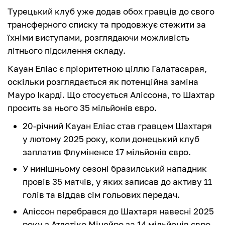
Турецький клуб уже додав обох гравців до свого
трансферного списку та продовжує стежити за
їхніми виступами, розглядаючи можливість
літнього підсилення складу.
Кауан Еліас є пріоритетною ціллю Галатасарая,
оскільки розглядається як потенційна заміна
Мауро Ікарді. Що стосується Аліссона, то Шахтар
просить за нього 35 мільйонів євро.
20-річний Кауан Еліас став гравцем Шахтаря
у лютому 2025 року, коли донецький клуб
заплатив Флуміненсе 17 мільйонів євро.
У нинішньому сезоні бразилський нападник
провів 35 матчів, у яких записав до активу 11
голів та віддав сім гольових передач.
Аліссон перебрався до Шахтаря навесні 2025
року з Атлетіко Мінейро за 14 мільйонів євро