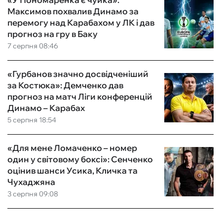
Максимов похвалив Динамо за
перемогу над Карабахом у ЛК і дав
прогноз на гру в Баку
7 серпня 08:46
«Гурбанов значно досвідченіший
за Костюка»: Демченко дав
прогноз на матч Ліги конференцій
Динамо – Карабах
5 серпня 18:54
«Для мене Ломаченко – номер
один у світовому боксі»: Сенченко
оцінив шанси Усика, Кличка та
Чухаджяна
3 серпня 09:08