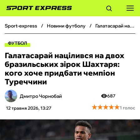
sport-express
новини футболу
Галатасарай націлився на двох бразильських зірок Шахтаря: кого хоче придбати чемпіон Туреччини
ФУТБОЛ
ФУТБОЛ
БАСКЕТБОЛ
Галатасарай націлився на двох
бразильських зірок Шахтаря:
БОКС
кого хоче придбати чемпіон
Туреччини
ХОКЕЙ
Дмитро Чорнобай
687
ТЕНІС
★
★
★
★
★
★
★
★
★
★
1 голос
12 травня 2026, 13:27
КІБЕРСПОРТ
ЧС-2026