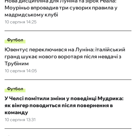
Нова дисципліна для Луніна та зірок Реала:
Моуріньо впровадив три суворих правила у
мадридському клубі
10 серпня 14:25
Футбол
Ювентус переключився на Луніна: італійський
гранд шукає нового воротаря після невдачі з
Трубіним
10 серпня 14:05
Футбол
У Челсі помітили зміни у поведінці Мудрика:
як вінгер поводиться після повернення в
команду
10 серпня 13:31