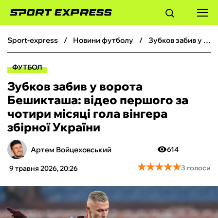
sport-express
новини футболу
Зубков забив у ворота Бешикташа: відео першого за чотири місяці гола вінгера збірної України
ФУТБОЛ
ФУТБОЛ
БАСКЕТБОЛ
Зубков забив у ворота
Бешикташа: відео першого за
БОКС
чотири місяці гола вінгера
збірної України
ХОКЕЙ
Артем Войцеховський
614
ТЕНІС
★
★
★
★
★
★
★
★
★
★
3 голоси
9 травня 2026, 20:26
КІБЕРСПОРТ
ЧС-2026