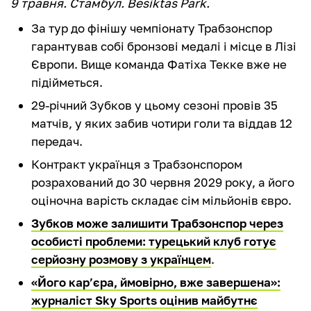
9 травня. Стамбул. Besiktas Park.
За тур до фінішу чемпіонату Трабзонспор
гарантував собі бронзові медалі і місце в Лізі
Європи. Вище команда Фатіха Текке вже не
підійметься.
29-річний Зубков у цьому сезоні провів 35
матчів, у яких забив чотири голи та віддав 12
передач.
Контракт українця з Трабзонспором
розрахований до 30 червня 2029 року, а його
оціночна варість складає сім мільйонів євро.
Зубков може залишити Трабзонспор через
особисті проблеми: турецький клуб готує
серйозну розмову з українцем
.
«Його кар’єра, ймовірно, вже завершена»:
журналіст Sky Sports оцінив майбутнє