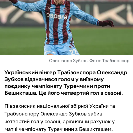
ФУТЗАЛ
ІНШІ
БУКМЕКЕРИ
Олександр Зубков. Фото: Трабзонспор
Український вінгер Трабзонспора Олександр
Зубков відзначився голом у виїзному
поєдинку чемпіонату Туреччини проти
Бешикташа. Це його четвертий гол в сезоні.
Півзахисник національної збірної України та
Трабзонспору Олександр Зубков забив
четвертий гол у сезоні, зрівнявши рахунок у
матчі чемпіонату Туреччини з Бешикташем.