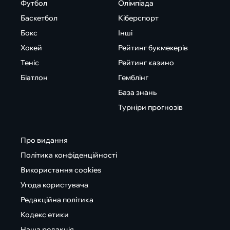
Футбол
Олімпіада
Баскетбол
Кіберспорт
Бокс
Інші
Хокей
Рейтинг букмекерів
Теніс
Рейтинг казино
Біатлон
Гемблінг
База знань
Турніри прогнозів
Про видання
Політика конфіденційності
Використання cookies
Угода користувача
Редакційна політика
Кодекс етики
Наша редакція