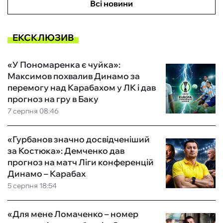
Всі новини
ЕКСКЛЮЗИВ
«У Пономаренка є чуйка»:
Максимов похвалив Динамо за
перемогу над Карабахом у ЛК і дав
прогноз на гру в Баку
7 серпня 08:46
«Гурбанов значно досвідченіший
за Костюка»: Демченко дав
прогноз на матч Ліги конференцій
Динамо – Карабах
5 серпня 18:54
«Для мене Ломаченко – номер