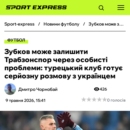
sport-express
новини футболу
Зубков може залишити Трабзонспор через особисті проблеми: турецький клуб готує серйозну розмову з українцем
ФУТБОЛ
ФУТБОЛ
БАСКЕТБОЛ
Зубков може залишити
Трабзонспор через особисті
БОКС
проблеми: турецький клуб готує
серйозну розмову з українцем
ХОКЕЙ
Дмитро Чорнобай
426
ТЕНІС
★
★
★
★
★
★
★
★
★
★
0 голосів
9 травня 2026, 15:41
КІБЕРСПОРТ
ЧС-2026