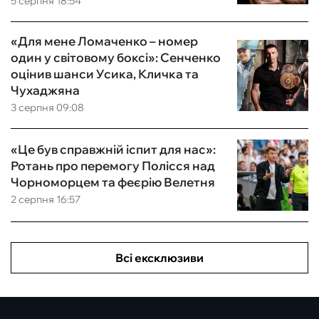
5 серпня 18:54
«Для мене Ломаченко – номер
один у світовому боксі»: Сенченко
оцінив шанси Усика, Кличка та
Чухаджяна
3 серпня 09:08
«Це був справжній іспит для нас»:
Ротань про перемогу Полісся над
Чорноморцем та феєрію Велетня
2 серпня 16:57
Всі ексклюзиви