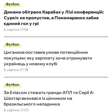
Футбол
Динамо обіграло Карабах у Лізі конференцій:
Суркіс не пропустив, а Пономаренко забив
єдиний гол у грі
6 серпня 21:56
Футбол
Циганков поставив умови потенційним
покупцям: яку зарплату хоче отримувати
українець у новому клубі
6 серпня 21:18
Футбол
За Еліасом стежать гранди АПЛ та Серії А:
Шахтар визнався із цінником на
бразильського нападника
6 серпня 21:03