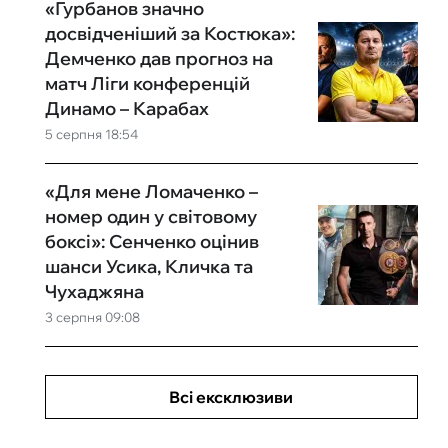
«Гурбанов значно
досвідченіший за Костюка»:
Демченко дав прогноз на
матч Ліги конференцій
Динамо – Карабах
5 серпня 18:54
«Для мене Ломаченко –
номер один у світовому
боксі»: Сенченко оцінив
шанси Усика, Кличка та
Чухаджяна
3 серпня 09:08
Всі ексклюзиви