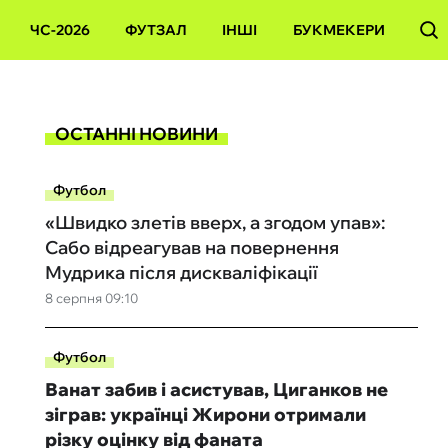
ЧС-2026
ФУТЗАЛ
ІНШІ
БУКМЕКЕРИ
ОСТАННІ НОВИНИ
Футбол
«Швидко злетів вверх, а згодом упав»:
Сабо відреагував на повернення
Мудрика після дискваліфікації
8 серпня 09:10
Футбол
Ванат забив і асистував, Циганков не
зіграв: українці Жирони отримали
різку оцінку від фаната