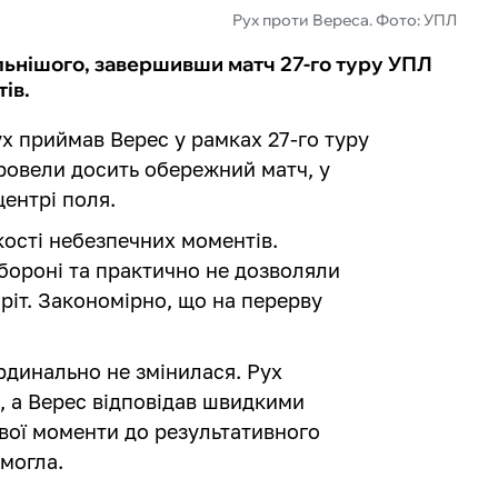
Рух проти Вереса. Фото: УПЛ
ильнішого, завершивши матч 27-го туру УПЛ
ів.
ух приймав Верес у рамках 27-го туру
провели досить обережний матч, у
ентрі поля.
кості небезпечних моментів.
бороні та практично не дозволяли
ріт. Закономірно, що на перерву
ардинально не змінилася. Рух
, а Верес відповідав швидкими
свої моменти до результативного
змогла.