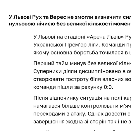
У Львові Рух та Верес не змогли визначити с
нульовою нічиєю без великої кількості момент
У Львові на стадіоні «Арена Львів» Р
Української Прем’єр-ліги. Команди 
якому основна боротьба точилася в ц
Перший тайм минув без великої кіль
Суперники діяли дисципліновано в о
створювати гостроту біля власних во
команди пішли за рахунку 0:0.
Після відпочинку ситуація на полі к
намагався більше контролювати м’яч
переходами в атаку. Однак довести 
завершення жодна зі сторін так і не 