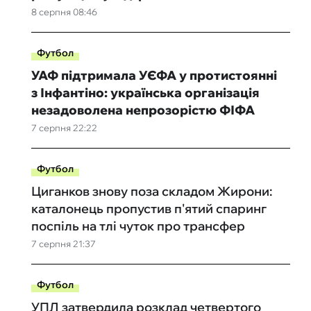
8 серпня 08:46
Футбол
УАФ підтримала УЄФА у протистоянні
з Інфантіно: українська організація
незадоволена непрозорістю ФІФА
7 серпня 22:22
Футбол
Циганков знову поза складом Жирони:
каталонець пропустив п'ятий спаринг
поспіль на тлі чуток про трансфер
7 серпня 21:37
Футбол
УПЛ затвердила розклад четвертого