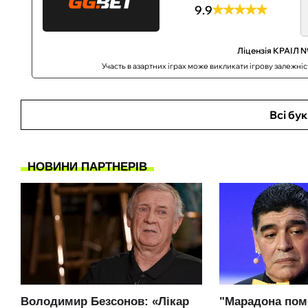
9.9
Ліцензія КРАІЛ №
Участь в азартних іграх може викликати ігрову залежні
Всі бу