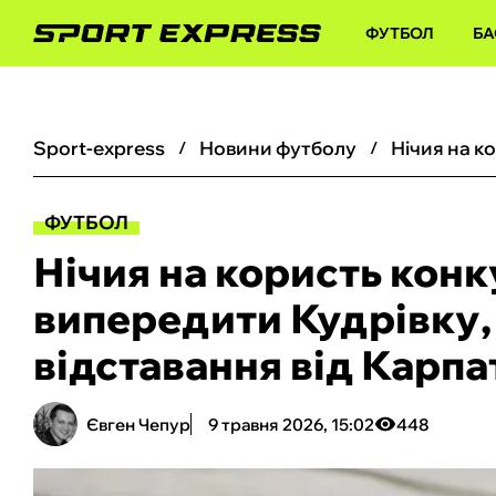
ФУТБОЛ
БА
sport-express
новини футболу
ФУТБОЛ
Нічия на користь конку
випередити Кудрівку, 
відставання від Карпа
Євген Чепур
9 травня 2026, 15:02
448