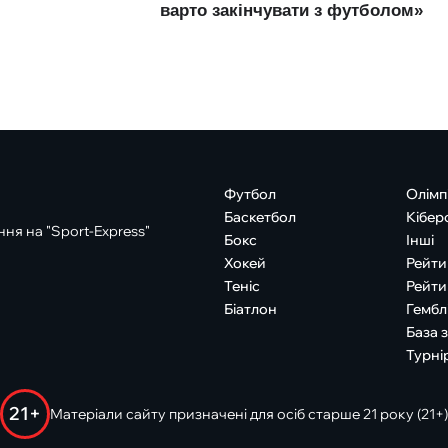
Футбол
Олімп
Баскетбол
Кібер
ня на "Sport-Express"
Бокс
Інші
Хокей
Рейти
Теніс
Рейти
Біатлон
Гембл
База 
Турні
21+
Матеріали сайту призначені для осіб старше 21 року (21+)