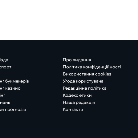
іада
Про видання
спорт
Політика конфіденційності
Використання cookies
нг букмекерів
Угода користувача
нг казино
Редакційна політика
інг
Кодекс етики
знань
Наша редакція
ри прогнозів
Контакти