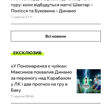
туру: коли відбудуться матчі Шахтар –
Полісся та Буковина – Динамо
7 серпня 21:11
Всі новини
ЕКСКЛЮЗИВ
«У Пономаренка є чуйка»:
Максимов похвалив Динамо
за перемогу над Карабахом
у ЛК і дав прогноз на гру в
Баку
7 серпня 08:46