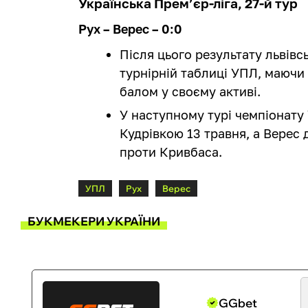
Українська Прем’єр-ліга, 27-й тур
Рух – Верес – 0:0
Після цього результату львівс
турнірній таблиці УПЛ, маючи 
балом у своєму активі.
У наступному турі чемпіонату У
Кудрівкою 13 травня, а Верес
проти Кривбаса.
УПЛ
Рух
Верес
БУКМЕКЕРИ УКРАЇНИ
GGbet