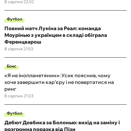
8 серпня 22:02
Футбол
Повний матч Луніна за Реал: команда
Моурінью з українцем в складі обіграла
Ференцварош
8 серпня 21:53
Бокс
«Я не інопланетянин»: Усик пояснив, чому
хоче завершити кар’єру і не повертатися на
ринг
8 серпня 21:03
Футбол
Дебют Довбика за Болонью: вихід на заміну і
розгромна поразка від Пізи