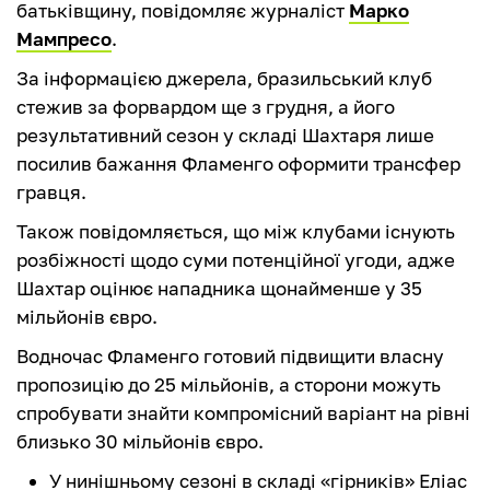
батьківщину, повідомляє журналіст
Марко
Мампресо
.
За інформацією джерела, бразильський клуб
стежив за форвардом ще з грудня, а його
результативний сезон у складі Шахтаря лише
посилив бажання Фламенго оформити трансфер
гравця.
Також повідомляється, що між клубами існують
розбіжності щодо суми потенційної угоди, адже
Шахтар оцінює нападника щонайменше у 35
мільйонів євро.
Водночас Фламенго готовий підвищити власну
пропозицію до 25 мільйонів, а сторони можуть
спробувати знайти компромісний варіант на рівні
близько 30 мільйонів євро.
У нинішньому сезоні в складі «гірників» Еліас