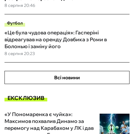
8 серпня 20:46
Футбол
«Це була чудова операція»: Гасперіні
відреагував на оренду Довбика з Роми в
Болонью і заміну його
8 серпня 20:23
Всі новини
ЕКСКЛЮЗИВ
«У Пономаренка є чуйка»:
Максимов похвалив Динамо за
перемогу над Карабахом у ЛК і дав