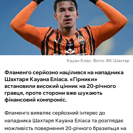
ФУТЗАЛ
ІНШІ
БУКМЕКЕРИ
Кауан Еліас. Фото: ФК Шахтар
Фламенго серйозно націлився на нападника
Шахтаря Кауана Еліаса. «Гірники»
встановили високий цінник на 20-річного
гравця, проте сторони вже шукають
фінансовий компроміс.
Фламенго виявляє серйозний інтерес до
нападника Шахтаря Кауана Еліаса та розглядає
можливість повернення 20-річного бразильця на