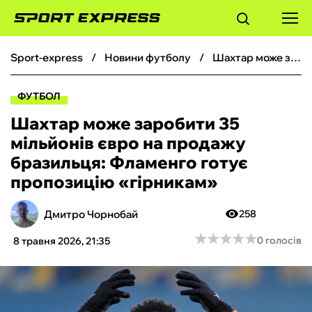
sport-express
новини футболу
Шахтар може заробити 35 мільйонів євро на продажу бразильця: Фламенго готує пропозицію «гірникам»
ФУТБОЛ
ФУТБОЛ
БАСКЕТБОЛ
Шахтар може заробити 35
мільйонів євро на продажу
БОКС
бразильця: Фламенго готує
пропозицію «гірникам»
ХОКЕЙ
Дмитро Чорнобай
258
ТЕНІС
★
★
★
★
★
★
★
★
★
★
0 голосів
8 травня 2026, 21:35
КІБЕРСПОРТ
ЧС-2026