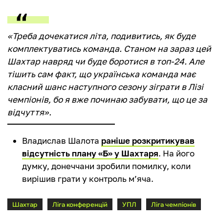
«Треба дочекатися літа, подивитись, як буде
комплектуватись команда. Станом на зараз цей
Шахтар навряд чи буде боротися в топ-24. Але
тішить сам факт, що українська команда має
класний шанс наступного сезону зіграти в Лізі
чемпіонів, бо я вже починаю забувати, що це за
відчуття».
Владислав Шалота
раніше розкритикував
відсутність плану «Б» у Шахтаря
. На його
думку, донеччани зробили помилку, коли
вирішив грати у контроль м’яча.
Шахтар
Ліга конференцій
УПЛ
Ліга чемпіонів