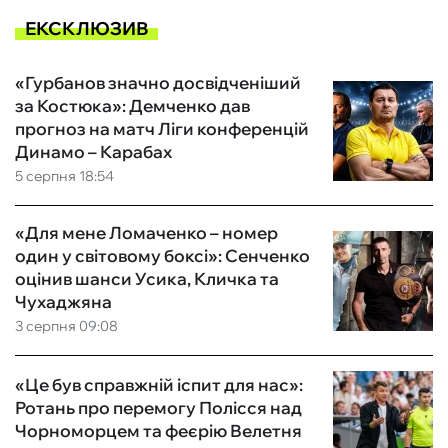
ЕКСКЛЮЗИВ
«Гурбанов значно досвідченіший
за Костюка»: Демченко дав
прогноз на матч Ліги конференцій
Динамо – Карабах
5 серпня 18:54
«Для мене Ломаченко – номер
один у світовому боксі»: Сенченко
оцінив шанси Усика, Кличка та
Чухаджяна
3 серпня 09:08
«Це був справжній іспит для нас»:
Ротань про перемогу Полісся над
Чорноморцем та феєрію Велетня