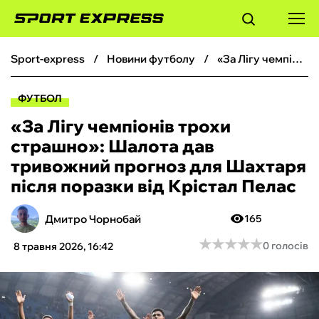
sport-express
новини футболу
«За Лігу чемпіонів трохи страшно»: Шалота дав тривожний прогноз для Шахтаря після поразки від Крістал Пелас
ФУТБОЛ
ФУТБОЛ
БАСКЕТБОЛ
«За Лігу чемпіонів трохи
страшно»: Шалота дав
БОКС
тривожний прогноз для Шахтаря
після поразки від Крістал Пелас
ХОКЕЙ
Дмитро Чорнобай
165
ТЕНІС
★
★
★
★
★
★
★
★
★
★
0 голосів
8 травня 2026, 16:42
КІБЕРСПОРТ
ЧС-2026