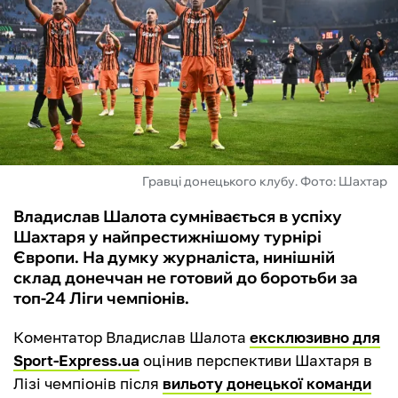
ФУТЗАЛ
ІНШІ
БУКМЕКЕРИ
Гравці донецького клубу. Фото: Шахтар
Владислав Шалота сумнівається в успіху
Шахтаря у найпрестижнішому турнірі
Європи. На думку журналіста, нинішній
склад донеччан не готовий до боротьби за
топ-24 Ліги чемпіонів.
Коментатор Владислав Шалота
ексклюзивно для
Sport-Express.ua
оцінив перспективи Шахтаря в
Лізі чемпіонів після
вильоту донецької команди