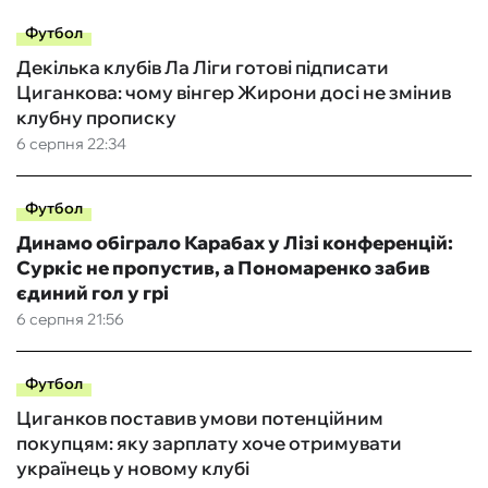
Футбол
Декілька клубів Ла Ліги готові підписати
Циганкова: чому вінгер Жирони досі не змінив
клубну прописку
6 серпня 22:34
Футбол
Динамо обіграло Карабах у Лізі конференцій:
Суркіс не пропустив, а Пономаренко забив
єдиний гол у грі
6 серпня 21:56
Футбол
Циганков поставив умови потенційним
покупцям: яку зарплату хоче отримувати
українець у новому клубі