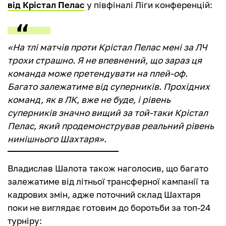
від Крістал Пелас
у півфіналі Ліги конференцій:
«На тлі матчів проти Крістал Пелас мені за ЛЧ
трохи страшно. Я не впевнений, що зараз ця
команда може претендувати на плей-оф.
Багато залежатиме від суперників. Прохідних
команд, як в ЛК, вже не буде, і рівень
суперників значно вищий за той-таки Крістал
Пелас, який продемонстрував реальний рівень
нинішнього Шахтаря».
Владислав Шалота також наголосив, що багато
залежатиме від літньої трансферної кампанії та
кадрових змін, адже поточний склад Шахтаря
поки не виглядає готовим до боротьби за топ-24
турніру: