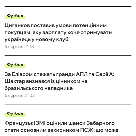
Футбол
Циганков поставив умови потенційним
покупцям: яку зарплату хоче отримувати
українець у новому клубі
6 серпня 21:18
Футбол
За Еліасом стежать гранди АПЛ та Серії А:
Шахтар визнався із цінником на
бразильського нападника
6 серпня 21:03
Футбол
Французькі ЗМІ оцінили шанси Забарного
стати основним захисником ПСЖ: що може