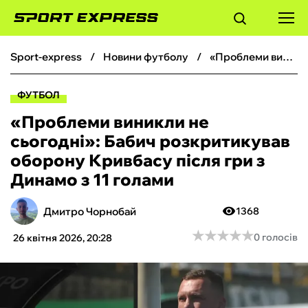
sport-express
новини футболу
«Проблеми виникли не сьогодні»: Бабич розкритикував оборону Кривбасу після гри з Динамо з 11 голами
ФУТБОЛ
ФУТБОЛ
БАСКЕТБОЛ
«Проблеми виникли не
сьогодні»: Бабич розкритикував
БОКС
оборону Кривбасу після гри з
Динамо з 11 голами
ХОКЕЙ
Дмитро Чорнобай
1368
ТЕНІС
★
★
★
★
★
★
★
★
★
★
0 голосів
26 квітня 2026, 20:28
КІБЕРСПОРТ
ЧС-2026