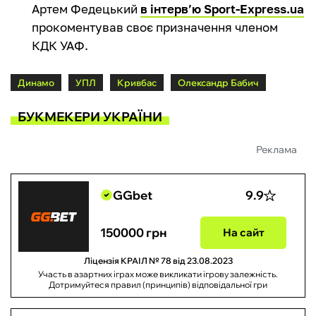
Артем Федецький
в інтерв’ю Sport-Express.ua
прокоментував своє призначення членом
КДК УАФ.
Динамо
УПЛ
Кривбас
Олександр Бабич
БУКМЕКЕРИ УКРАЇНИ
Реклама
GGbet
9.9
150000 грн
На сайт
Ліцензія КРАІЛ № 78 від 23.08.2023
Участь в азартних іграх може викликати ігрову залежність.
Дотримуйтеся правил (принципів) відповідальної гри