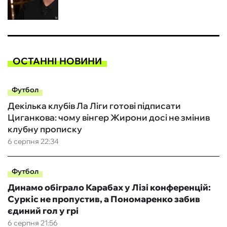
ОСТАННІ НОВИНИ
Футбол
Декілька клубів Ла Ліги готові підписати
Циганкова: чому вінгер Жирони досі не змінив
клубну прописку
6 серпня 22:34
Футбол
Динамо обіграло Карабах у Лізі конференцій:
Суркіс не пропустив, а Пономаренко забив
єдиний гол у грі
6 серпня 21:56