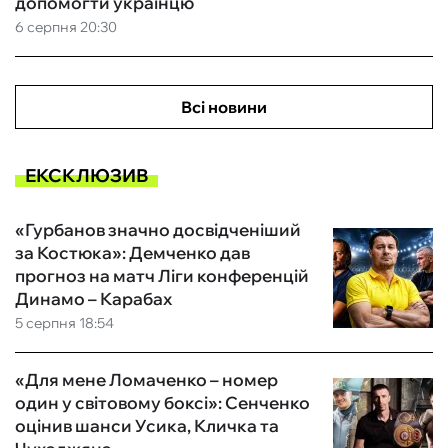
допомогти українцю
6 серпня 20:30
Всі новини
ЕКСКЛЮЗИВ
«Гурбанов значно досвідченіший
за Костюка»: Демченко дав
прогноз на матч Ліги конференцій
Динамо – Карабах
5 серпня 18:54
«Для мене Ломаченко – номер
один у світовому боксі»: Сенченко
оцінив шанси Усика, Кличка та