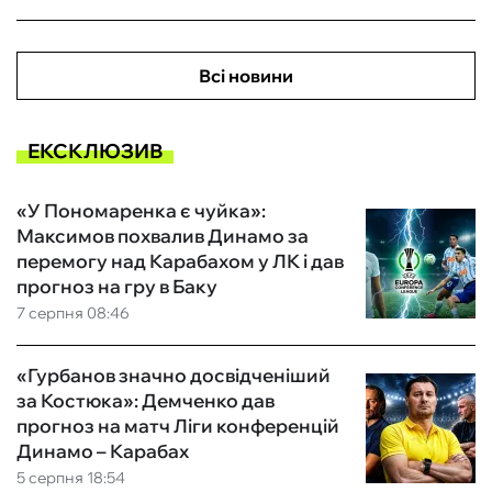
Всі новини
ЕКСКЛЮЗИВ
«У Пономаренка є чуйка»:
Максимов похвалив Динамо за
перемогу над Карабахом у ЛК і дав
прогноз на гру в Баку
7 серпня 08:46
«Гурбанов значно досвідченіший
за Костюка»: Демченко дав
прогноз на матч Ліги конференцій
Динамо – Карабах
5 серпня 18:54