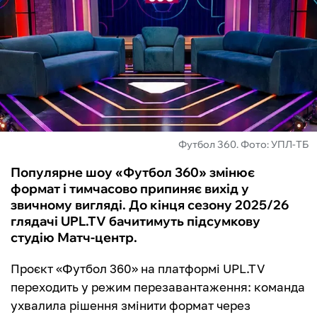
ФУТЗАЛ
ІНШІ
БУКМЕКЕРИ
Футбол 360. Фото: УПЛ-ТБ
Популярне шоу «Футбол 360» змінює
формат і тимчасово припиняє вихід у
звичному вигляді. До кінця сезону 2025/26
глядачі UPL.TV бачитимуть підсумкову
студію Матч-центр.
Проєкт «Футбол 360» на платформі UPL.TV
переходить у режим перезавантаження: команда
ухвалила рішення змінити формат через