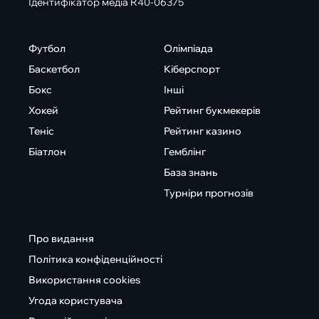
Ідентифікатор медіа R40-06375
Футбол
Олімпіада
Баскетбол
Кіберспорт
Бокс
Інші
Хокей
Рейтинг букмекерів
Теніс
Рейтинг казино
Біатлон
Гемблінг
База знань
Турніри прогнозів
Про видання
Політика конфіденційності
Використання cookies
Угода користувача