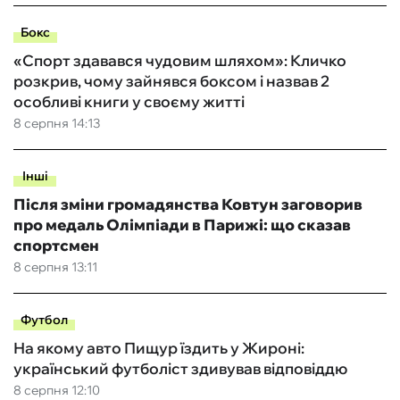
Бокс
«Спорт здавався чудовим шляхом»: Кличко
розкрив, чому зайнявся боксом і назвав 2
особливі книги у своєму житті
8 серпня 14:13
Інші
Після зміни громадянства Ковтун заговорив
про медаль Олімпіади в Парижі: що сказав
спортсмен
8 серпня 13:11
Футбол
На якому авто Пищур їздить у Жироні:
український футболіст здивував відповіддю
8 серпня 12:10