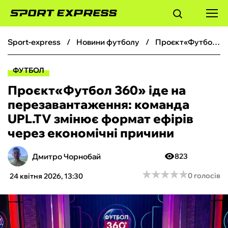
sport-express
новини футболу
Проєкт«Футбол 360» іде на перезавантаження: команда UPL.TV змінює формат ефірів через економічні причини
ФУТБОЛ
ФУТБОЛ
БАСКЕТБОЛ
Проєкт«Футбол 360» іде на
перезавантаження: команда
БОКС
UPL.TV змінює формат ефірів
через економічні причини
ХОКЕЙ
Дмитро Чорнобай
823
ТЕНІС
★
★
★
★
★
★
★
★
★
★
0 голосів
24 квітня 2026, 13:30
КІБЕРСПОРТ
ЧС-2026