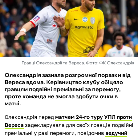
ФУТЗАЛ
ІНШІ
БУКМЕКЕРИ
Гравці Олександрії та Вереса. Фото: ФК Олександрія
Олександрія зазнала розгромної поразки від
Вереса вдома. Керівництво клубу обіцяло
гравцям подвійні преміальні за перемогу,
проте команда не змогла здобути очки в
матчі.
Олександрія перед
матчем 24-го туру УПЛ проти
Вереса
задекларувала для своїх гравців подвійні
преміальні у разі перемоги, повідомив
ведучий