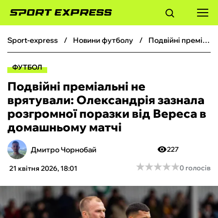
sport-express
новини футболу
Подвійні преміальні не врятували: Олександрія зазнала розгромної поразки від Вереса в домашньому матчі
ФУТБОЛ
ФУТБОЛ
БАСКЕТБОЛ
Подвійні преміальні не
врятували: Олександрія зазнала
БОКС
розгромної поразки від Вереса в
домашньому матчі
ХОКЕЙ
Дмитро Чорнобай
227
ТЕНІС
★
★
★
★
★
★
★
★
★
★
0 голосів
21 квітня 2026, 18:01
КІБЕРСПОРТ
ЧС-2026