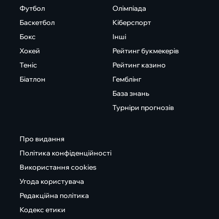
Футбол
Олімпіада
Баскетбол
Кіберспорт
Бокс
Інші
Хокей
Рейтинг букмекерів
Теніс
Рейтинг казино
Біатлон
Гемблінг
База знань
Турніри прогнозів
Про видання
Політика конфіденційності
Використання cookies
Угода користувача
Редакційна політика
Кодекс етики