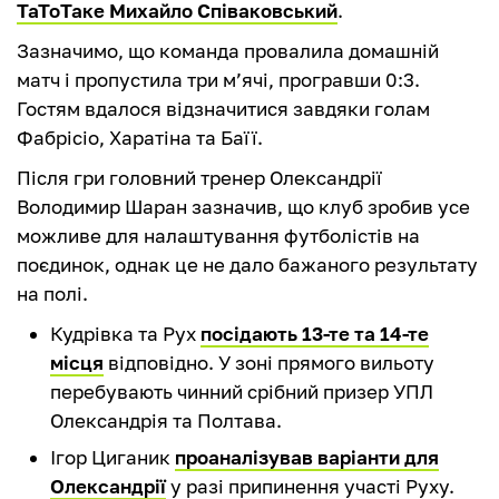
ТаТоТаке Михайло Співаковський
.
Зазначимо, що команда провалила домашній
матч і пропустила три м’ячі, програвши 0:3.
Гостям вдалося відзначитися завдяки голам
Фабрісіо, Харатіна та Баїї.
Після гри головний тренер Олександрії
Володимир Шаран зазначив, що клуб зробив усе
можливе для налаштування футболістів на
поєдинок, однак це не дало бажаного результату
на полі.
Кудрівка та Рух
посідають 13-те та 14-те
місця
відповідно. У зоні прямого вильоту
перебувають чинний срібний призер УПЛ
Олександрія та Полтава.
Ігор Циганик
проаналізував варіанти для
Олександрії
у разі припинення участі Руху.