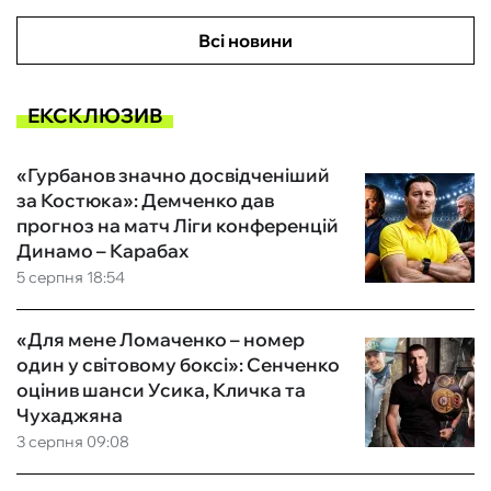
Всі новини
ЕКСКЛЮЗИВ
«Гурбанов значно досвідченіший
за Костюка»: Демченко дав
прогноз на матч Ліги конференцій
Динамо – Карабах
5 серпня 18:54
«Для мене Ломаченко – номер
один у світовому боксі»: Сенченко
оцінив шанси Усика, Кличка та
Чухаджяна
3 серпня 09:08