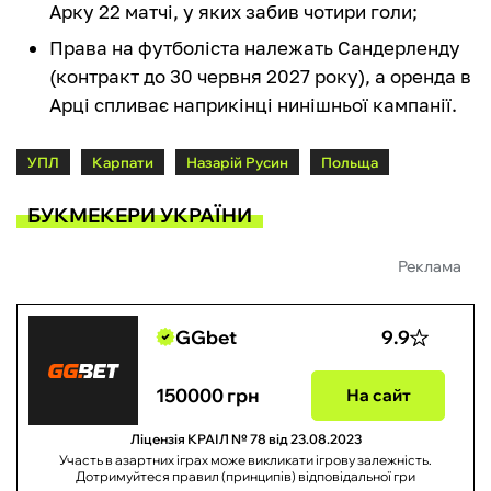
Арку 22 матчі, у яких забив чотири голи;
Права на футболіста належать Сандерленду
(контракт до 30 червня 2027 року), а оренда в
Арці спливає наприкінці нинішньої кампанії.
УПЛ
Карпати
Назарій Русин
Польща
БУКМЕКЕРИ УКРАЇНИ
Реклама
GGbet
9.9
150000 грн
На сайт
Ліцензія КРАІЛ № 78 від 23.08.2023
Участь в азартних іграх може викликати ігрову залежність.
Дотримуйтеся правил (принципів) відповідальної гри