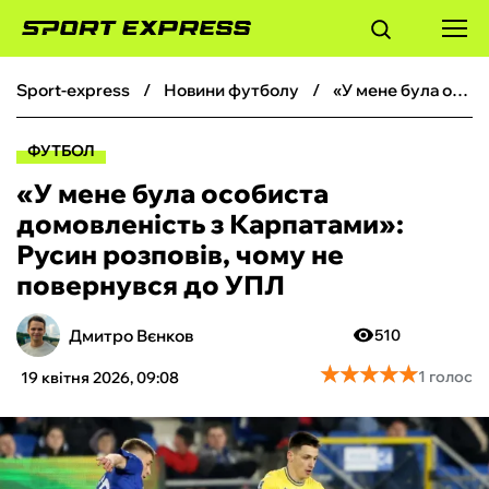
sport-express
новини футболу
«У мене була особиста домовленість з Карпатами»: Русин розповів, чому не повернувся до УПЛ
ФУТБОЛ
ФУТБОЛ
БАСКЕТБОЛ
«У мене була особиста
домовленість з Карпатами»:
БОКС
Русин розповів, чому не
повернувся до УПЛ
ХОКЕЙ
Дмитро Вєнков
510
ТЕНІС
★
★
★
★
★
★
★
★
★
★
1 голос
19 квітня 2026, 09:08
КІБЕРСПОРТ
ЧС-2026