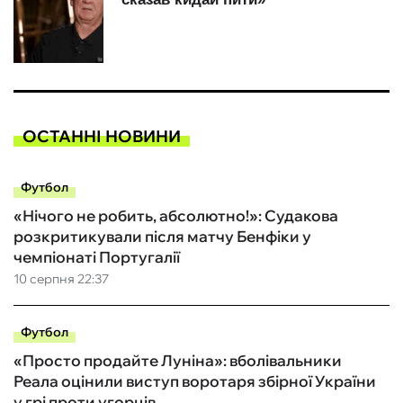
ОСТАННІ НОВИНИ
Футбол
«Нічого не робить, абсолютно!»: Судакова
розкритикували після матчу Бенфіки у
чемпіонаті Португалії
10 серпня 22:37
Футбол
«Просто продайте Луніна»: вболівальники
Реала оцінили виступ воротаря збірної України
у грі проти угорців