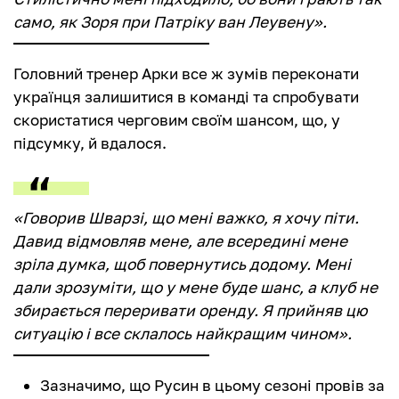
само, як Зоря при Патріку ван Леувену».
Головний тренер Арки все ж зумів переконати
українця залишитися в команді та спробувати
скористатися черговим своїм шансом, що, у
підсумку, й вдалося.
«Говорив Шварзі, що мені важко, я хочу піти.
Давид відмовляв мене, але всередині мене
зріла думка, щоб повернутись додому. Мені
дали зрозуміти, що у мене буде шанс, а клуб не
збирається переривати оренду. Я прийняв цю
ситуацію і все склалось найкращим чином».
Зазначимо, що Русин в цьому сезоні провів за