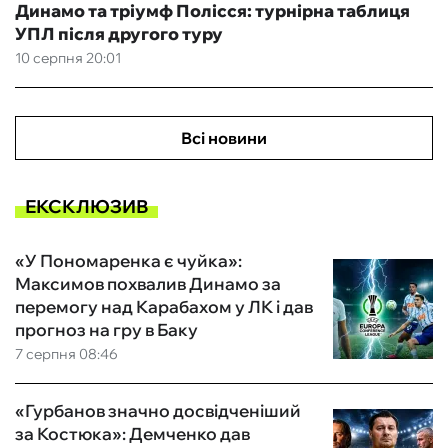
Динамо та тріумф Полісся: турнірна таблиця
УПЛ після другого туру
10 серпня 20:01
Всі новини
ЕКСКЛЮЗИВ
«У Пономаренка є чуйка»:
Максимов похвалив Динамо за
перемогу над Карабахом у ЛК і дав
прогноз на гру в Баку
7 серпня 08:46
«Гурбанов значно досвідченіший
за Костюка»: Демченко дав