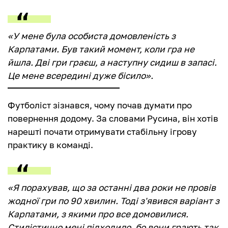
«У мене була особиста домовленість з
Карпатами. Був такий момент, коли гра не
йшла. Дві гри граєш, а наступну сидиш в запасі.
Це мене всередині дуже бісило».
Футболіст зізнався, чому почав думати про
повернення додому. За словами Русина, він хотів
нарешті почати отримувати стабільну ігрову
практику в команді.
«Я порахував, що за останні два роки не провів
жодної гри по 90 хвилин. Тоді з'явився варіант з
Карпатами, з якими про все домовилися.
Стилістично мені підходило, бо вони грають так