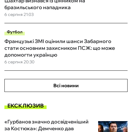
Шахтар визнався із цінником на
бразильського нападника
6 серпня 21:03
Футбол
Французькі ЗМІ оцінили шанси Забарного
стати основним захисником ПСЖ: що може
допомогти українцю
6 серпня 20:30
Всі новини
ЕКСКЛЮЗИВ
«Гурбанов значно досвідченіший
за Костюка»: Демченко дав