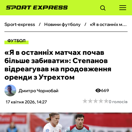
sport-express
новини футболу
«Я в останніх матчах почав більше забивати»: Степанов відреагував на продовження оренди з Утрехтом
ФУТБОЛ
ФУТБОЛ
БАСКЕТБОЛ
«Я в останніх матчах почав
більше забивати»: Степанов
БОКС
відреагував на продовження
оренди з Утрехтом
ХОКЕЙ
Дмитро Чорнобай
669
ТЕНІС
★
★
★
★
★
★
★
★
★
★
0 голосів
17 квітня 2026, 14:27
КІБЕРСПОРТ
ЧС-2026