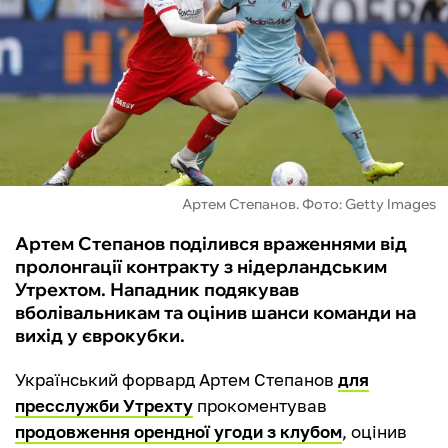
ФУТЗАЛ
ІНШІ
БУКМЕКЕРИ
Артем Степанов. Фото: Getty Images
Артем Степанов поділився враженнями від
пролонгації контракту з нідерландським
Утрехтом. Нападник подякував
вболівальникам та оцінив шанси команди на
вихід у єврокубки.
Український форвард Артем Степанов
для
пресслужби Утрехту
прокоментував
продовження орендної угоди з клубом
, оцінив