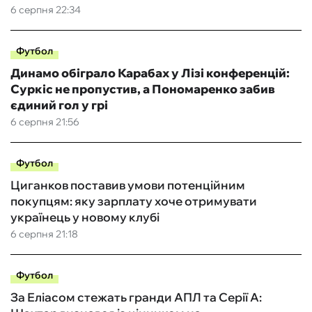
6 серпня 22:34
Футбол
Динамо обіграло Карабах у Лізі конференцій:
Суркіс не пропустив, а Пономаренко забив
єдиний гол у грі
6 серпня 21:56
Футбол
Циганков поставив умови потенційним
покупцям: яку зарплату хоче отримувати
українець у новому клубі
6 серпня 21:18
Футбол
За Еліасом стежать гранди АПЛ та Серії А: