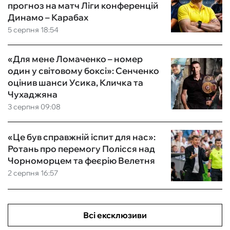
прогноз на матч Ліги конференцій
Динамо – Карабах
5 серпня 18:54
«Для мене Ломаченко – номер
один у світовому боксі»: Сенченко
оцінив шанси Усика, Кличка та
Чухаджяна
3 серпня 09:08
«Це був справжній іспит для нас»:
Ротань про перемогу Полісся над
Чорноморцем та феєрію Велетня
2 серпня 16:57
Всі ексклюзиви