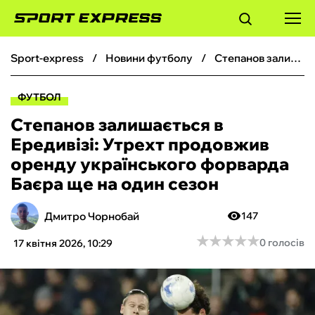
sport-express
новини футболу
Степанов залишається в Ередивізі: Утрехт продовжив оренду українського форварда Баєра ще на один сезон
ФУТБОЛ
ФУТБОЛ
БАСКЕТБОЛ
Степанов залишається в
Ередивізі: Утрехт продовжив
БОКС
оренду українського форварда
Баєра ще на один сезон
ХОКЕЙ
Дмитро Чорнобай
147
ТЕНІС
★
★
★
★
★
★
★
★
★
★
0 голосів
17 квітня 2026, 10:29
КІБЕРСПОРТ
ЧС-2026