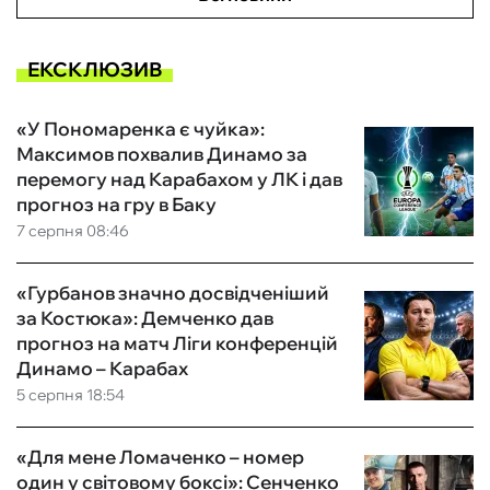
ЕКСКЛЮЗИВ
«У Пономаренка є чуйка»:
Максимов похвалив Динамо за
перемогу над Карабахом у ЛК і дав
прогноз на гру в Баку
7 серпня 08:46
«Гурбанов значно досвідченіший
за Костюка»: Демченко дав
прогноз на матч Ліги конференцій
Динамо – Карабах
5 серпня 18:54
«Для мене Ломаченко – номер
один у світовому боксі»: Сенченко