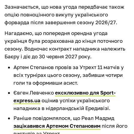
Зазначається, що нова угода передбачає також
опцію повноцінного викупу українського
форварда після завершення сезону 2026/27.
Нагадаємо, що попередня орендна угода
українця була розрахована до кінця поточного
сезону. Водночас контракт нападника належить
Баєру і діє до 30 червня 2027 року.
Артем Степанов провів за Утрехт 11 матчів у
всіх турнірах цього сезону, забивши чотири
голи та оформивши асист.
Євген Левченко
ексклюзивно для Sport-
express.ua
оцінив успіхи українського
нападника в нідерландській Ередивізі.
Раніше повідомлялося, що Реал Мадрид
зацікавився Артемом Степановим
після його
виступів за Утрехт.