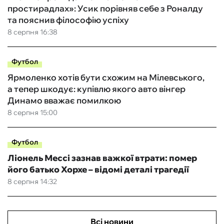
простирадлах»: Усик порівняв себе з Роналду
та пояснив філософію успіху
8 серпня 16:38
Футбол
Ярмоленко хотів бути схожим на Мілевського,
а тепер шкодує: купівлю якого авто вінгер
Динамо вважає помилкою
8 серпня 15:00
Футбол
Ліонель Мессі зазнав важкої втрати: помер
його батько Хорхе – відомі деталі трагедії
8 серпня 14:32
Всі новини