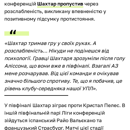
конференцій
Шахтар пропустив
через
розслабленість, викликану впевненістю у
позитивному підсумку протистояння.
«Шахтар тримав гру у своїх руках. А
розслабленість… Нікуди не подінешся від
психології. Гравці Шахтаря зрозуміли після голу
Аліссона, що вони вже в півфіналі. Взагалі АЗ
мене розчарував. Від цієї команди я очікував
значно більшого спротиву. Те, що я побачив, це
рівень клубу-середняка нашої УПЛ».
У півфіналі Шахтар зіграє проти Кристал Пелес. В
іншій півфінальній парі Ліги конференцій
зійдуться іспанський Райо Вальєкано та
французький Страсбург. Матчі цієї стадії