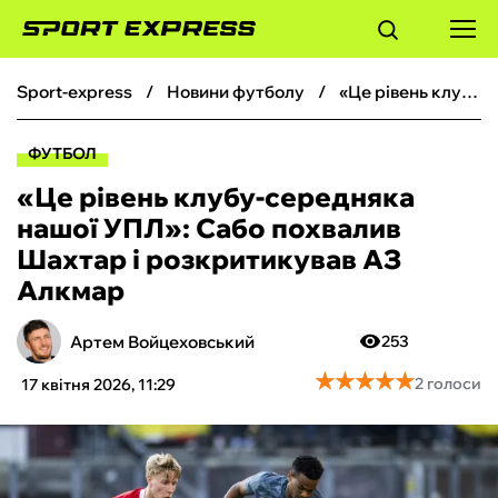
sport-express
новини футболу
«Це рівень клубу-середняка нашої УПЛ»: Сабо похвалив Шахтар і розкритикував АЗ Алкмар
ФУТБОЛ
ФУТБОЛ
БАСКЕТБОЛ
«Це рівень клубу-середняка
нашої УПЛ»: Сабо похвалив
БОКС
Шахтар і розкритикував АЗ
Алкмар
ХОКЕЙ
Артем Войцеховський
253
ТЕНІС
★
★
★
★
★
★
★
★
★
★
2 голоси
17 квітня 2026, 11:29
КІБЕРСПОРТ
ЧС-2026