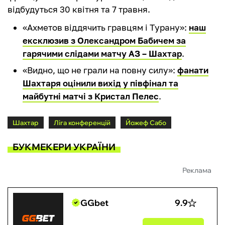
відбудуться 30 квітня та 7 травня.
«Ахметов віддячить гравцям і Турану»:
наш
ексклюзив з Олександром Бабичем за
гарячими слідами матчу АЗ – Шахтар
.
«Видно, що не грали на повну силу»:
фанати
Шахтаря оцінили вихід у півфінал та
майбутні матчі з Кристал Пелес
.
Шахтар
Ліга конференцій
Йожеф Сабо
БУКМЕКЕРИ УКРАЇНИ
Реклама
GGbet
9.9