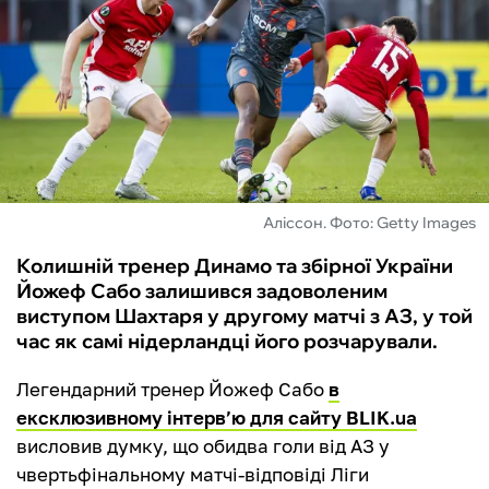
ФУТЗАЛ
ІНШІ
БУКМЕКЕРИ
Аліссон. Фото: Getty Images
Колишній тренер Динамо та збірної України
Йожеф Сабо залишився задоволеним
виступом Шахтаря у другому матчі з АЗ, у той
час як самі нідерландці його розчарували.
Легендарний тренер Йожеф Сабо
в
ексклюзивному інтерв’ю для сайту BLIK.ua
висловив думку, що обидва голи від АЗ у
чвертьфінальному матчі-відповіді Ліги