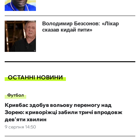
ОСТАННІ НОВИНИ
Футбол
Кривбас здобув вольову перемогу над
Зорею: криворіжці забили тричі впродовж
дев'яти хвилин
9 серпня 14:50