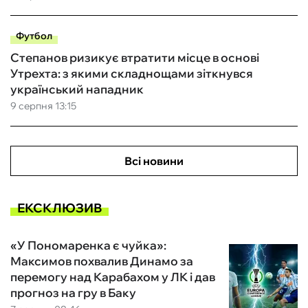
Футбол
Степанов ризикує втратити місце в основі
Утрехта: з якими складнощами зіткнувся
український нападник
9 серпня 13:15
Всі новини
ЕКСКЛЮЗИВ
«У Пономаренка є чуйка»:
Максимов похвалив Динамо за
перемогу над Карабахом у ЛК і дав
прогноз на гру в Баку