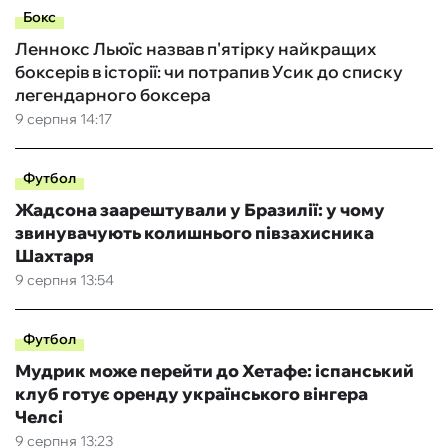
Бокс
Леннокс Льюїс назвав п'ятірку найкращих
боксерів в історії: чи потрапив Усик до списку
легендарного боксера
9 серпня 14:17
Футбол
Жадсона заарештували у Бразилії: у чому
звинувачують колишнього півзахисника
Шахтаря
9 серпня 13:54
Футбол
Мудрик може перейти до Хетафе: іспанський
клуб готує оренду українського вінгера
Челсі
9 серпня 13:23