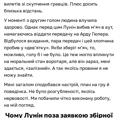
вилетів зі скупчення гравців. Плюс досить
близька відстань.
У моменті з другим голом людина влучила
здорово. Однак перед цим Лунін вибив м’яч в аут,
намагаючись віддати передачу на Арду Гюлера.
Відбулося вкидання, пара передач і цей хлопчина
пробив у «дев’ятку». Якби зберіг м’яч, то,
можливо, голу б і не було. Це теж могло вплинути
на моральний стан воротаря, але він зараз, мені
здається, «залізний». А так якоїсь провини я не
можу знайти.
Мені загалом сподобався настрій, план на гру й
поведінка. Не було розгубленості, якоїсь
нервовості. Ми побачили чітко виконану роботу,
на мій погляд.
Чому Лунін поза заявкою збірної