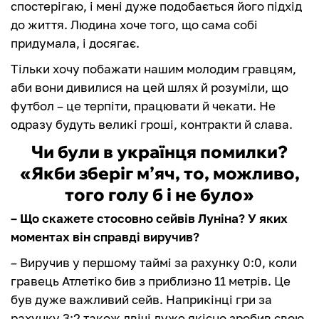
спостерігаю, і мені дуже подобається його підхід
до життя. Людина хоче того, що сама собі
придумала, і досягає.
Тільки хочу побажати нашим молодим гравцям,
аби вони дивилися на цей шлях й розуміли, що
футбол – це терпіти, працювати й чекати. Не
одразу будуть великі гроші, контракти й слава.
Чи були в українця помилки?
«Якби зберіг м’яч, то, можливо,
того голу б і не було»
– Що скажете стосовно сейвів Луніна? У яких
моментах він справді виручив?
– Виручив у першому таймі за рахунку 0:0, коли
гравець Атлетіко бив з приблизно 11 метрів. Це
був дуже важливий сейв. Наприкінці гри за
рахунку 3:2 також двічі дуже якісно зробив свою