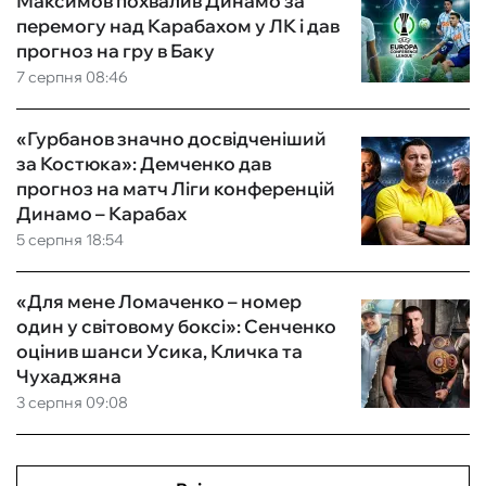
Максимов похвалив Динамо за
перемогу над Карабахом у ЛК і дав
прогноз на гру в Баку
7 серпня 08:46
«Гурбанов значно досвідченіший
за Костюка»: Демченко дав
прогноз на матч Ліги конференцій
Динамо – Карабах
5 серпня 18:54
«Для мене Ломаченко – номер
один у світовому боксі»: Сенченко
оцінив шанси Усика, Кличка та
Чухаджяна
3 серпня 09:08