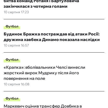
битва команд Ротаня і Бартуловича
закінчилася з чотирма голами
10 серпня 17:23
Футбол
Будинок Бражка постраждав від атаки Росії:
дружина хавбека Динамо показала наслідки
10 серпня 16:57
Футбол
«Крапка»: вболівальники Челсі винесли
жорсткий вирок Мудрику після його
повернення на поле
10 серпня 16:08
Футбол
Маркевич оцінив трансфер Довбика в