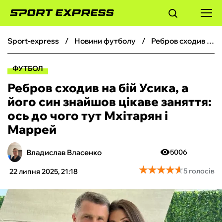
sport-express
новини футболу
Ребров сходив на бій Усика, а його син знайшов цікаве заняття: ось до чого тут Мхітарян і Маррей
ФУТБОЛ
ФУТБОЛ
БАСКЕТБОЛ
Ребров сходив на бій Усика, а
його син знайшов цікаве заняття:
БОКС
ось до чого тут Мхітарян і
Маррей
ХОКЕЙ
Владислав Власенко
5006
ТЕНІС
★
★
★
★
★
★
★
★
★
★
5 голосів
22 липня 2025, 21:18
КІБЕРСПОРТ
ЧС-2026