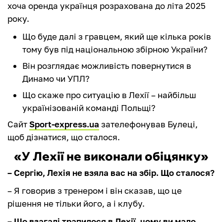
хоча оренда українця розрахована до літа 2025
року.
Що буде далі з гравцем, який ще кілька років
тому був під національною збірною України?
Він розглядає можливість повернутися в
Динамо чи УПЛ?
Що скаже про ситуацію в Лехії – найбільш
українізованій команді Польщі?
Сайт
Sport-express.ua
зателефонував Булеці,
щоб дізнатися, що сталося.
«У Лехії не виконали обіцянку»
– Сергію, Лехія не взяла вас на збір. Що сталося?
– Я говорив з тренером і він сказав, що це
рішення не тільки його, а і клубу.
– Що взагалі трапилося в Лехії, чому ви мало