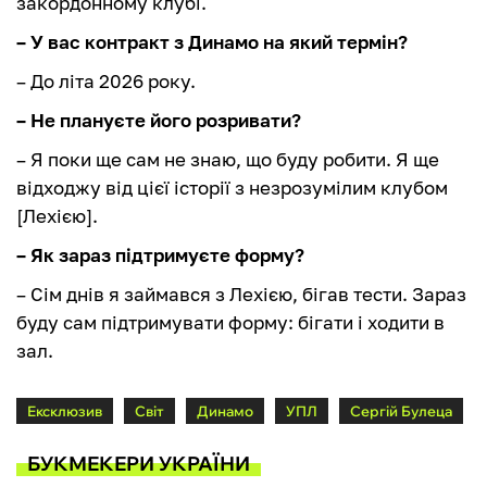
закордонному клубі.
– У вас контракт з Динамо на який термін?
– До літа 2026 року.
– Не плануєте його розривати?
– Я поки ще сам не знаю, що буду робити. Я ще
відходжу від цієї історії з незрозумілим клубом
[Лехією].
– Як зараз підтримуєте форму?
– Сім днів я займався з Лехією, бігав тести. Зараз
буду сам підтримувати форму: бігати і ходити в
зал.
Ексклюзив
Світ
Динамо
УПЛ
Сергій Булеца
БУКМЕКЕРИ УКРАЇНИ