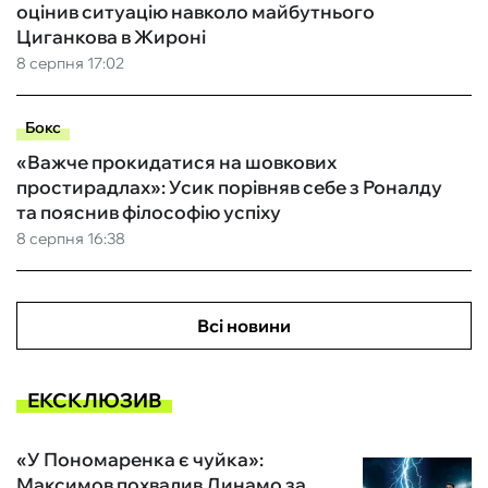
оцінив ситуацію навколо майбутнього
Циганкова в Жироні
8 серпня 17:02
Бокс
«Важче прокидатися на шовкових
простирадлах»: Усик порівняв себе з Роналду
та пояснив філософію успіху
8 серпня 16:38
Всі новини
ЕКСКЛЮЗИВ
«У Пономаренка є чуйка»:
Максимов похвалив Динамо за