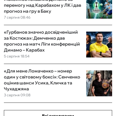
перемогу над Карабахом у ЛК і дав
прогноз на гру в Баку
7 серпня 08:46
«Гурбанов значно досвідченіший
за Костюка»: Демченко дав
прогноз на матч Ліги конференцій
Динамо – Карабах
5 серпня 18:54
«Для мене Ломаченко – номер
один у світовому боксі»: Сенченко
оцінив шанси Усика, Кличка та
Чухаджяна
3 серпня 09:08
Всі ексклюзиви