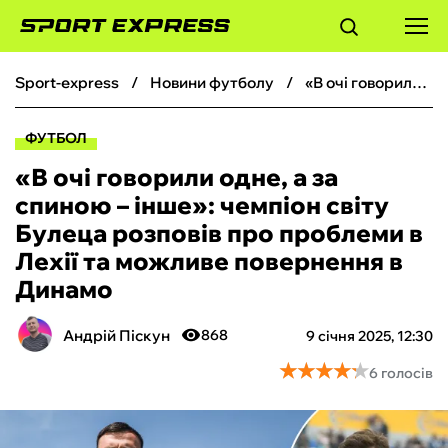
sport-express
новини футболу
«В очі говорили одне, а за спиною – інше»: чемпіон світу Булеца розповів про проблеми в Лехії та можливе повернення в Динамо
ФУТБОЛ
ФУТБОЛ
БАСКЕТБОЛ
«В очі говорили одне, а за
спиною – інше»: чемпіон світу
БОКС
Булеца розповів про проблеми в
Лехії та можливе повернення в
ХОКЕЙ
Динамо
ТЕНІС
Андрій Піскун
868
9 січня 2025, 12:30
★
★
★
★
★
★
★
★
★
★
6 голосів
КІБЕРСПОРТ
ЧС-2026