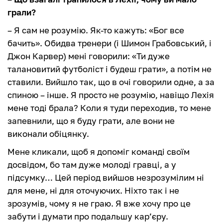
грали?
– Я сам не розумію. Як-то кажуть: «Бог все
бачить». Обидва тренери (і Шимон Грабовський, і
Джон Карвер) мені говорили: «Ти дуже
талановитий футболіст і будеш грати», а потім не
ставили. Вийшло так, що в очі говорили одне, а за
спиною – інше. Я просто не розумію, навіщо Лехія
мене тоді брала? Коли я туди переходив, то мене
запевнили, що я буду грати, але вони не
виконали обіцянку.
Мене кликали, щоб я допоміг команді своїм
досвідом, бо там дуже молоді гравці, а у
підсумку… Цей період вийшов незрозумілим ні
для мене, ні для оточуючих. Ніхто так і не
зрозумів, чому я не граю. Я вже хочу про це
забути і думати про подальшу кар’єру.