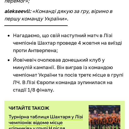
перемог»;
alekseevll:
«Команді дякую за гру, віримо в
першу команду України».
Нагадаємо, що свій наступний матч в Лізі
чемпіонів Шахтар проведе 4 жовтня на виїзді
проти Антверпена;
Йовічевіч очолював донецький клуб у
минулій кампанії. Він виграв із командою
чемпіонат України та посів третє місце в групі
ЛЧ. В Лізі Європи команда зупинилася на
стадії 1/8 фіналу.
ЧИТАЙТЕ ТАКОЖ
Турнірна таблиця Шахтаря у Лізі
чемпіонів: відоме місце
«гірників» у групі H після