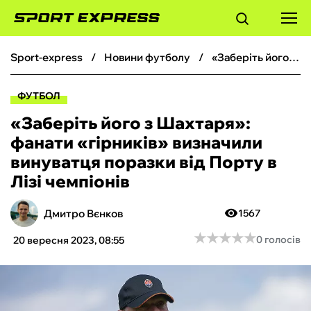
sport-express
новини футболу
«Заберіть його з Шахтаря»: фанати «гірників» визначили винуватця поразки від Порту в Лізі чемпіонів
ФУТБОЛ
ФУТБОЛ
БАСКЕТБОЛ
«Заберіть його з Шахтаря»:
фанати «гірників» визначили
БОКС
винуватця поразки від Порту в
Лізі чемпіонів
ХОКЕЙ
Дмитро Вєнков
1567
ТЕНІС
★
★
★
★
★
★
★
★
★
★
0 голосів
20 вересня 2023, 08:55
КІБЕРСПОРТ
ЧС-2026