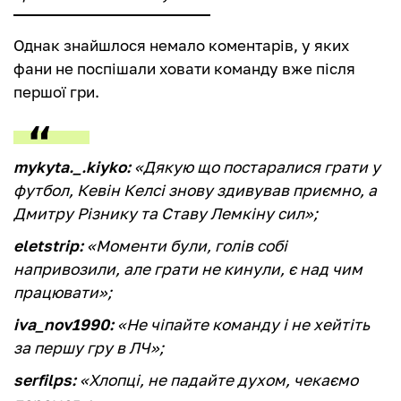
Однак знайшлося немало коментарів, у яких
фани не поспішали ховати команду вже після
першої гри.
mykyta._.kiyko:
«Дякую що постаралися грати у
футбол, Кевін Келсі знову здивував приємно, а
Дмитру Різнику та Ставу Лемкіну сил»;
eletstrip:
«Моменти були, голів собі
напривозили, але грати не кинули, є над чим
працювати»;
iva_nov1990:
«Не чіпайте команду і не хейтіть
за першу гру в ЛЧ»;
serfilps:
«Хлопці, не падайте духом, чекаємо