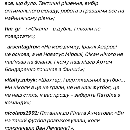
все, що було. Тактичні рішення, вибір
оптимального складу, робота з гравцями все на
найнижчому рівні»;
tim_gr__:
«Сікана – в дубль, і ніколи не
повертати»;
_arsentagirov:
«На мою думку, Іраклі Азарові –
це основа, а не Новатус Міроші, Сікан нічого не
нав'язав на фланзі, і чому наш лідер Артем
Бондаренко починав з банки?»;
vitaliy.zubyk:
«Шахтар, і вертикальний футбол…
Ми ніколи в це не грали, це не наш футбол, це
не наш стиль, я вас прошу – заберіть Патріка з
команди»;
nicolaos1991:
Питання до Ріната Ахметова: «Ви
на такий футбол розраховували, коли
призначали Ван Леувена?».