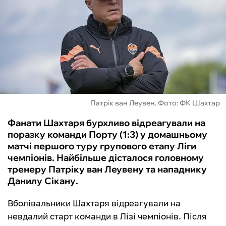
ФУТЗАЛ
ІНШІ
БУКМЕКЕРИ
Патрік ван Леувен. Фото: ФК Шахтар
Фанати Шахтаря бурхливо відреагували на
поразку команди Порту (1:3) у домашньому
матчі першого туру групового етапу Ліги
чемпіонів. Найбільше дісталося головному
тренеру Патріку ван Леувену та нападнику
Данилу Сікану.
Вболівальники Шахтаря відреагували на
невдалий старт команди в Лізі чемпіонів. Після