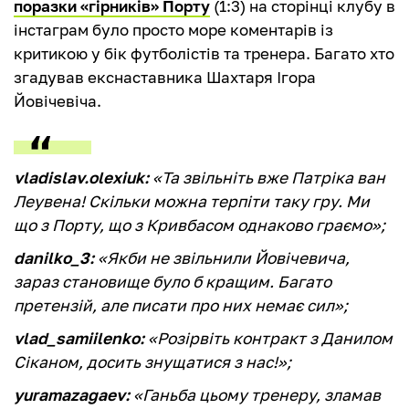
поразки «гірників» Порту
(1:3) на сторінці клубу в
інстаграм було просто море коментарів із
критикою у бік футболістів та тренера. Багато хто
згадував екснаставника Шахтаря Ігора
Йовічевіча.
vladislav.olexiuk:
«Та звільніть вже Патріка ван
Леувена! Скільки можна терпіти таку гру. Ми
що з Порту, що з Кривбасом однаково граємо»;
danilko_3:
«Якби не звільнили Йовічевича,
зараз становище було б кращим. Багато
претензій, але писати про них немає сил»;
vlad_samiilenko:
«Розірвіть контракт з Данилом
Сіканом, досить знущатися з нас!»;
yuramazagaev:
«Ганьба цьому тренеру, зламав