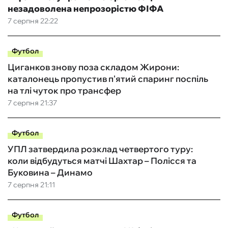
незадоволена непрозорістю ФІФА
7 серпня 22:22
Футбол
Циганков знову поза складом Жирони:
каталонець пропустив п'ятий спаринг поспіль
на тлі чуток про трансфер
7 серпня 21:37
Футбол
УПЛ затвердила розклад четвертого туру:
коли відбудуться матчі Шахтар – Полісся та
Буковина – Динамо
7 серпня 21:11
Футбол