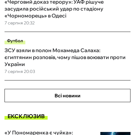
«Черговий доказ терору»: УАФ рішуче
засудила російський удар по стадіону
«Чорноморець» в Одесі
7 серпня 20:32
Футбол
ЗСУ взяли в полон Мохамеда Салаха:
єгиптянин розповів, чому пішов воювати проти
України
7 серпня 20:03
Всі новини
ЕКСКЛЮЗИВ
«У Пономаренка є чуйка»: