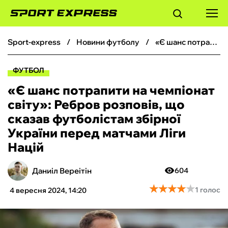
sport-express
новини футболу
«Є шанс потрапити на чемпіонат світу»: Ребров розповів, що сказав футболістам збірної України перед матчами Ліги Націй
ФУТБОЛ
ФУТБОЛ
БАСКЕТБОЛ
«Є шанс потрапити на чемпіонат
світу»: Ребров розповів, що
БОКС
сказав футболістам збірної
України перед матчами Ліги
ХОКЕЙ
Націй
ТЕНІС
Даниіл Вереітін
604
★
★
★
★
★
★
★
★
★
★
1 голос
4 вересня 2024, 14:20
КІБЕРСПОРТ
ЧС-2026