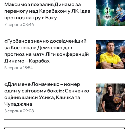
Максимов похвалив Динамо за
перемогу над Карабахом у ЛК і дав
прогноз на гру в Баку
7 серпня 08:46
«Гурбанов значно досвідченіший
за Костюка»: Демченко дав
прогноз на матч Ліги конференцій
Динамо – Карабах
5 серпня 18:54
«Для мене Ломаченко – номер
один у світовому боксі»: Сенченко
оцінив шанси Усика, Кличка та
Чухаджяна
3 серпня 09:08