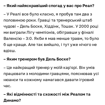
– Який найяскравіший спогад у вас про Реал?
– У Реалі все було класно, я пробув там два з
половиною роки. Гравці та тренерський штаб
чудові – Дель Боске, Хіддінк, Тошак. У 2000 році
ми виграли Лігу чемпіонів, обігравши у фіналі
Валенсію – 3:0. Якби я мав менше травм, то було
б ще краще. Але так вийшло, і тут уже нічого не
вдієш.
– Яким тренером був Дель Боске?
– Це найкращий тренер у моїй кар'єрі. Він умів
працювати з молодими гравцями, пояснював усі
нюанси та кожному намагався давати ігровий
час.
– Які відмінності та схожості між Реалом та
Динамо?