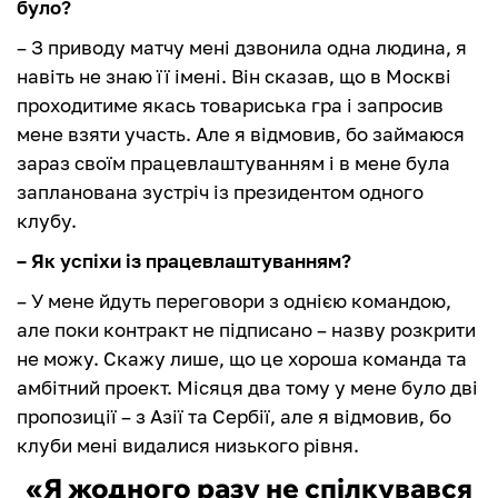
було?
– З приводу матчу мені дзвонила одна людина, я
навіть не знаю її імені. Він сказав, що в Москві
проходитиме якась товариська гра і запросив
мене взяти участь. Але я відмовив, бо займаюся
зараз своїм працевлаштуванням і в мене була
запланована зустріч із президентом одного
клубу.
– Як успіхи із працевлаштуванням?
– У мене йдуть переговори з однією командою,
але поки контракт не підписано – назву розкрити
не можу. Скажу лише, що це хороша команда та
амбітний проект. Місяця два тому у мене було дві
пропозиції – з Азії та Сербії, але я відмовив, бо
клуби мені видалися низького рівня.
«Я жодного разу не спілкувався