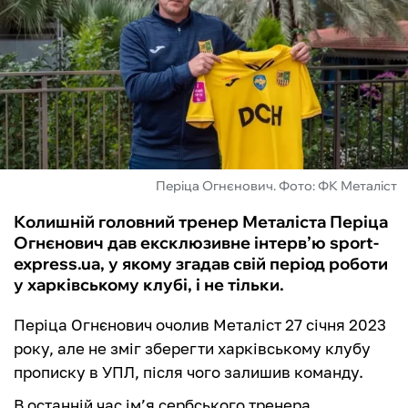
ФУТЗАЛ
ІНШІ
БУКМЕКЕРИ
Періца Огнєнович. Фото: ФК Металіст
Колишній головний тренер Металіста Періца
Огнєнович дав ексклюзивне інтерв’ю sport-
express.ua, у якому згадав свій період роботи
у харківському клубі, і не тільки.
Періца Огнєнович очолив Металіст 27 січня 2023
року, але не зміг зберегти харківському клубу
прописку в УПЛ, після чого залишив команду.
В останній час ім’я сербського тренера