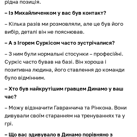
рідна позиція.
– Із Михайличенком у вас був контакт?
– Кілька разів ми розмовляли, але це був його
вибір, деталі він не пояснював.
– А з Ігорем Суркісом часто зустрічалися?
– З ним були нормальні стосунки – професійні.
Суркіс часто бував на базі. Він хороша і
позитивна людина, його ставлення до команди
було відмінним.
– Хто був найкрутішим гравцем Динамо у ваш
час?
– Можу відзначити Гавранчича та Рінкона. Вони
дивували своїм старанням на тренуваннях та у
грі.
– Що вас здивувало в Динамо порівняно з