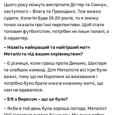
Цього року можуть вистрілити Дігтяр та Синчук,
наступного – Влага та Приходько. Тож важко
судити. Коли їм буде 19-20 років, то я зможу
точно сказати про їхні перспективи. Щоб стати
топовим футболістом, потрібен не лише талант, а
й характер.
– Назвіть найкращий та найгірший матч
Металіста під вашим керівництвом?
– Є різниця, коли граєш проти Динамо, Шахтаря
та слабших команд. Для Металіста всі ігри були
важкі, тому що ми боролися за виживання і
потрібно було брати очки в кожному матчі, що
нам не вдавалося.
– 5:5 з Вересом – що це було?
– Якби в той день була хороша погода, Металіст
100 відсотків виграв би цю гру. Ми дуже добре