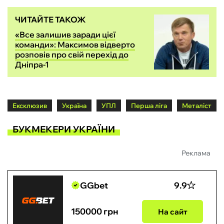
ЧИТАЙТЕ ТАКОЖ
«Все залишив заради цієї
команди»: Максимов відверто
розповів про свій перехід до
Дніпра-1
Ексклюзив
Україна
УПЛ
Перша ліга
Металіст
БУКМЕКЕРИ УКРАЇНИ
Реклама
GGbet
9.9
150000 грн
На сайт