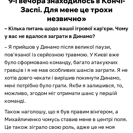
9-ї вечора знаходилось в Кончі-
Заспі. Для мене це трохи
незвично»
– Кілька питань щодо вашої ігрової кар'єри. Чому
у вас не вдалося заграти в Динамо?
– Я прийшов у Динамо після великої паузи,
пов'язаної із серйозною травмою. У Києві вже
було сформовано команду, багато атакуючих
гравців і я не мав особливих шансів заграти. Я не
хотів довго чекати і вирішив покинути Динамо,
мені потрібно було грати. Якби я залишився, то,
можливо, згодом міг отримати шанс у першій
команді.
Також наголошу, що я був правим вінгером, а
Михайличенко чомусь ставив мене в центрі поля.
Це також зіграло свою роль, адже це не моя