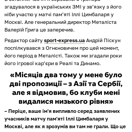
згадувалося в українських ЗМІ у зв’язку з його
ніби участю у матчі пам’яті Іллі Цимбаларя у
Москві. Але генеральний директор Металіста
Валерій Грига це заперечив.
Редактор сайту
sport-express.ua
Андрій Піскун
поспілкувався з Огнєновичем про цей момент,
його період в Металісті. Також ми згадали роки
його ігрової кар’єри в Реалі та Динамо.
«Місяців два тому у мене було
дві пропозиції – з Азії та Сербії,
але я відмовив, бо клуби мені
видалися низького рівня»
– Періце, ваше ім'я випливло серед заявлених
учасників матчу пам'яті Іллі Цимбаларя у
Москві, але як я зрозумів ви там не грали. Що це