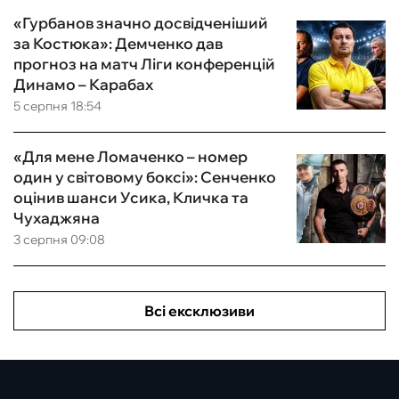
«Гурбанов значно досвідченіший
за Костюка»: Демченко дав
прогноз на матч Ліги конференцій
Динамо – Карабах
5 серпня 18:54
«Для мене Ломаченко – номер
один у світовому боксі»: Сенченко
оцінив шанси Усика, Кличка та
Чухаджяна
3 серпня 09:08
Всі ексклюзиви