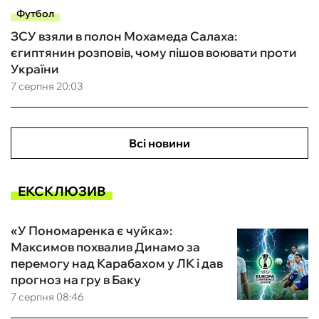
Футбол
ЗСУ взяли в полон Мохамеда Салаха:
єгиптянин розповів, чому пішов воювати проти
України
7 серпня 20:03
Всі новини
ЕКСКЛЮЗИВ
«У Пономаренка є чуйка»:
Максимов похвалив Динамо за
перемогу над Карабахом у ЛК і дав
прогноз на гру в Баку
7 серпня 08:46