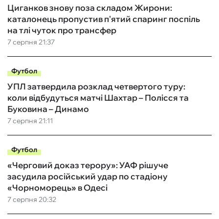
Циганков знову поза складом Жирони:
каталонець пропустив п'ятий спаринг поспіль
на тлі чуток про трансфер
7 серпня 21:37
Футбол
УПЛ затвердила розклад четвертого туру:
коли відбудуться матчі Шахтар – Полісся та
Буковина – Динамо
7 серпня 21:11
Футбол
«Черговий доказ терору»: УАФ рішуче
засудила російський удар по стадіону
«Чорноморець» в Одесі
7 серпня 20:32