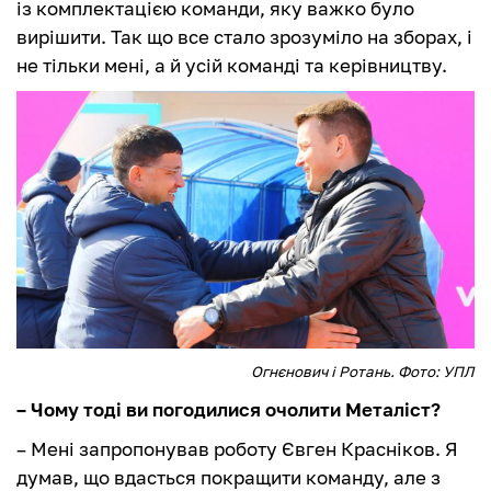
із комплектацією команди, яку важко було
вирішити. Так що все стало зрозуміло на зборах, і
не тільки мені, а й усій команді та керівництву.
Огнєнович і Ротань. Фото: УПЛ
– Чому тоді ви погодилися очолити Металіст?
– Мені запропонував роботу Євген Красніков. Я
думав, що вдасться покращити команду, але з