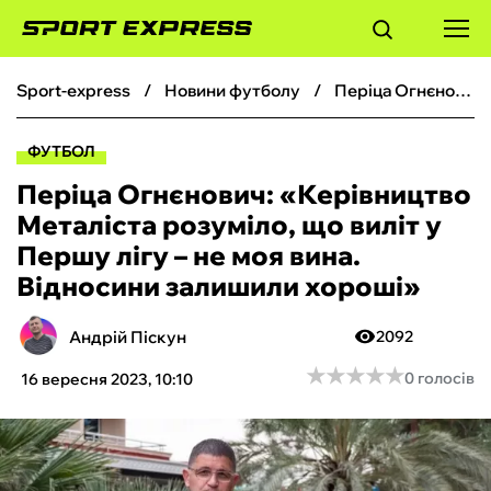
sport-express
новини футболу
Періца Огнєнович: «Керівництво Металіста розуміло, що виліт у Першу лігу – не моя вина. Відносини залишили хороші»
ФУТБОЛ
ФУТБОЛ
БАСКЕТБОЛ
Періца Огнєнович: «Керівництво
Металіста розуміло, що виліт у
БОКС
Першу лігу – не моя вина.
Відносини залишили хороші»
ХОКЕЙ
Андрій Піскун
2092
ТЕНІС
★
★
★
★
★
★
★
★
★
★
0 голосів
16 вересня 2023, 10:10
КІБЕРСПОРТ
ЧС-2026