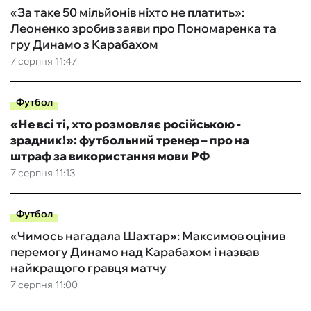
«За таке 50 мільйонів ніхто не платить»:
Леоненко зробив заяви про Пономаренка та
гру Динамо з Карабахом
7 серпня 11:47
Футбол
«Не всі ті, хто розмовляє російською -
зрадник!»: футбольний тренер – про на
штраф за використання мови РФ
7 серпня 11:13
Футбол
«Чимось нагадала Шахтар»: Максимов оцінив
перемогу Динамо над Карабахом і назвав
найкращого гравця матчу
7 серпня 11:00