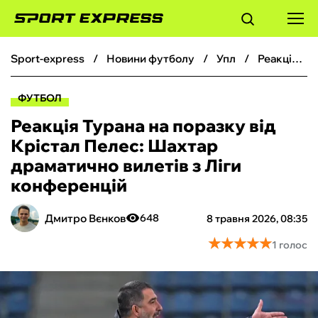
sport-express
новини футболу
упл
Реакція Турана на поразку від Крістал Пелес: Шахтар драматично вилетів з Ліги конференцій
ФУТБОЛ
ФУТБОЛ
БАСКЕТБОЛ
Реакція Турана на поразку від
Крістал Пелес: Шахтар
БОКС
драматично вилетів з Ліги
конференцій
ХОКЕЙ
Дмитро Вєнков
648
8 травня 2026, 08:35
ТЕНІС
★
★
★
★
★
★
★
★
★
★
1 голос
КІБЕРСПОРТ
ЧС-2026