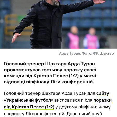
ФУТЗАЛ
ІНШІ
БУКМЕКЕРИ
Арда Туран. Фото: ФК Шахтар
Головний тренер Шахтаря Арда Туран
прокоментував гостьову поразку своєї
команди від Крістал Пелес (1:2) у матчі-
відповіді півфіналу Ліги конференцій.
Головний тренер Шахтаря Арда Туран для
сайту
«Український футбол»
висловився після
поразки
від Крістал Пелес (1:2)
у другому півфінальному
поєдинку Ліги конференцій. Донецький клуб