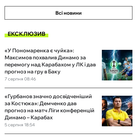
Всі новини
ЕКСКЛЮЗИВ
«У Пономаренка є чуйка»:
Максимов похвалив Динамо за
перемогу над Карабахом у ЛК і дав
прогноз на гру в Баку
7 серпня 08:46
«Гурбанов значно досвідченіший
за Костюка»: Демченко дав
прогноз на матч Ліги конференцій
Динамо – Карабах
5 серпня 18:54