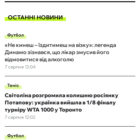
ОСТАННІ НОВИНИ
Футбол
«Не кинеш – їздитимеш на візку»: легенда
Динамо зізнався, що лікар змусив його
відмовитися від алкоголю
7 серпня 12:04
Теніс
Світоліна розгромила колишню росіянку
Потапову: українка вийшла в 1/8 фіналу
турніру WTA 1000 у Торонто
7 серпня 12:02
Футбол