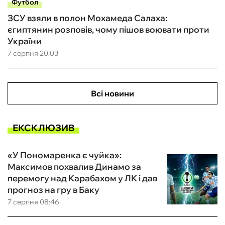
Футбол
ЗСУ взяли в полон Мохамеда Салаха:
єгиптянин розповів, чому пішов воювати проти
України
7 серпня 20:03
Всі новини
ЕКСКЛЮЗИВ
«У Пономаренка є чуйка»:
Максимов похвалив Динамо за
перемогу над Карабахом у ЛК і дав
прогноз на гру в Баку
7 серпня 08:46