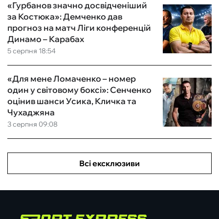
«Гурбанов значно досвідченіший
за Костюка»: Демченко дав
прогноз на матч Ліги конференцій
Динамо – Карабах
5 серпня 18:54
«Для мене Ломаченко – номер
один у світовому боксі»: Сенченко
оцінив шанси Усика, Кличка та
Чухаджяна
3 серпня 09:08
Всі ексклюзиви