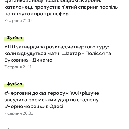
Циганков знову поза складом Жирони:
каталонець пропустив п'ятий спаринг поспіль
на тлі чуток про трансфер
7 серпня 21:37
Футбол
УПЛ затвердила розклад четвертого туру:
коли відбудуться матчі Шахтар – Полісся та
Буковина – Динамо
7 серпня 21:11
Футбол
«Черговий доказ терору»: УАФ рішуче
засудила російський удар по стадіону
«Чорноморець» в Одесі
7 серпня 20:32