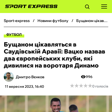
sport-express
новини футболу
Бущаном цікавляться в Саудівській Аравії: Вацко назвав два європейських клуби, які дивилися на воротаря Динамо
ФУТБОЛ
ФУТБОЛ
БАСКЕТБОЛ
Бущаном цікавляться в
Саудівській Аравії: Вацко назвав
БОКС
два європейських клуби, які
дивилися на воротаря Динамо
ХОКЕЙ
Дмитро Вєнков
996
ТЕНІС
★
★
★
★
★
★
★
★
★
★
0 голосів
11 вересня 2023, 16:40
КІБЕРСПОРТ
ЧС-2026