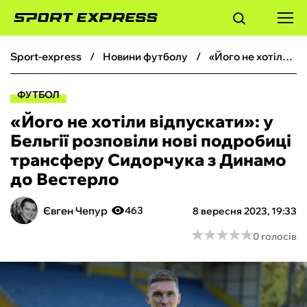
sport-express
новини футболу
«Його не хотіли відпускати»: у Бельгії розповіли нові подробиці трансферу Сидорчука з Динамо до Вестерло
ФУТБОЛ
ФУТБОЛ
БАСКЕТБОЛ
«Його не хотіли відпускати»: у
Бельгії розповіли нові подробиці
БОКС
трансферу Сидорчука з Динамо
до Вестерло
ХОКЕЙ
Євген Чепур
463
8 вересня 2023, 19:33
ТЕНІС
★
★
★
★
★
★
★
★
★
★
0 голосів
КІБЕРСПОРТ
ЧС-2026