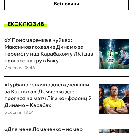
Всі новини
ЕКСКЛЮЗИВ
«У Пономаренка є чуйка»:
Максимов похвалив Динамо за
перемогу над Карабахом у ЛК і дав
прогноз на гру в Баку
7 серпня 08:46
«Гурбанов значно досвідченіший
за Костюка»: Демченко дав
прогноз на матч Ліги конференцій
Динамо – Карабах
5 серпня 18:54
«Для мене Ломаченко – номер