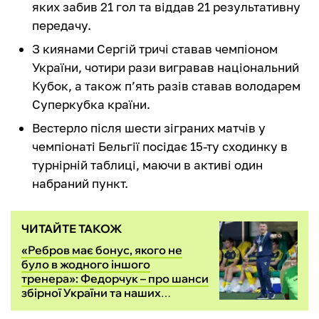
яких забив 21 гол та віддав 21 результативну
передачу.
З киянами Сергій тричі ставав чемпіоном
України, чотири рази вигравав національний
Кубок, а також п’ять разів ставав володарем
Суперкубка країни.
Вестерло після шести зіграних матчів у
чемпіонаті Бельгії посідає 15-ту сходинку в
турнірній таблиці, маючи в активі один
набраний пункт.
ЧИТАЙТЕ ТАКОЖ
«Ребров має бонус, якого не
було в жодного іншого
тренера»: Федорчук – про шанси
збірної України та наших
легіонерів