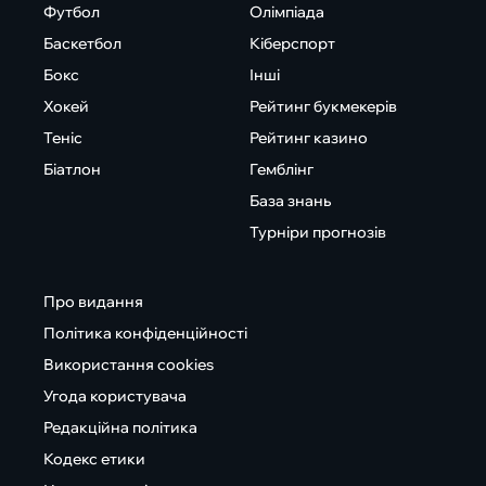
Футбол
Олімпіада
Баскетбол
Кіберспорт
Бокс
Інші
Хокей
Рейтинг букмекерів
Теніс
Рейтинг казино
Біатлон
Гемблінг
База знань
Турніри прогнозів
Про видання
Політика конфіденційності
Використання cookies
Угода користувача
Редакційна політика
Кодекс етики