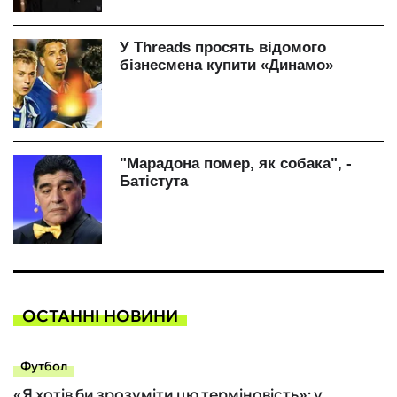
ОСТАННІ НОВИНИ
Футбол
«Я хотів би зрозуміти цю терміновість»: у