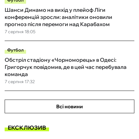
Футбол
Шанси Динамо на вихід у плейоф Ліги
конференцій зросли: аналітики оновили
прогноз після перемоги над Карабахом
7 серпня 18:05
Футбол
Обстріл стадіону «Чорноморець» в Одесі:
Григорчук повідомив, де в цей час перебувала
команда
7 серпня 17:32
Всі новини
ЕКСКЛЮЗИВ