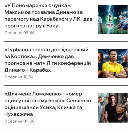
«У Пономаренка є чуйка»:
Максимов похвалив Динамо за
перемогу над Карабахом у ЛК і дав
прогноз на гру в Баку
7 серпня 08:46
«Гурбанов значно досвідченіший
за Костюка»: Демченко дав
прогноз на матч Ліги конференцій
Динамо – Карабах
5 серпня 18:54
«Для мене Ломаченко – номер
один у світовому боксі»: Сенченко
оцінив шанси Усика, Кличка та
Чухаджяна
3 серпня 09:08