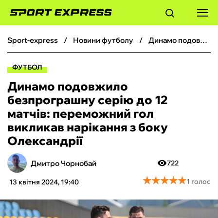
sport-express
новини футболу
Динамо подовжило безпрограшну серію до 12 матчів: переможний гол викликав нарікання з боку Олександрії
ФУТБОЛ
ФУТБОЛ
БАСКЕТБОЛ
Динамо подовжило
безпрограшну серію до 12
БОКС
матчів: переможний гол
викликав нарікання з боку
ХОКЕЙ
Олександрії
ТЕНІС
Дмитро Чорнобай
722
★
★
★
★
★
★
★
★
★
★
1 голос
13 квітня 2024, 19:40
КІБЕРСПОРТ
ЧС-2026