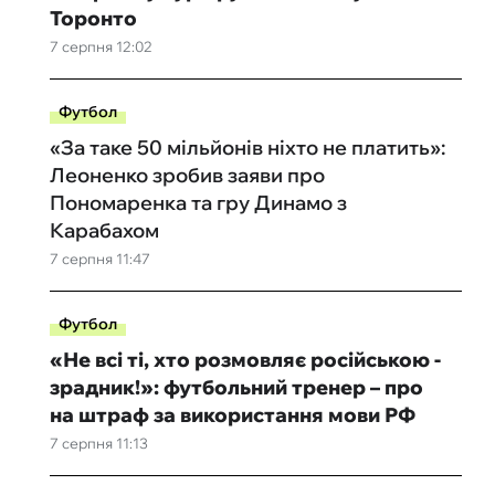
Торонто
7 серпня 12:02
Футбол
«За таке 50 мільйонів ніхто не платить»:
Леоненко зробив заяви про
Пономаренка та гру Динамо з
Карабахом
7 серпня 11:47
Футбол
«Не всі ті, хто розмовляє російською -
зрадник!»: футбольний тренер – про
на штраф за використання мови РФ
7 серпня 11:13