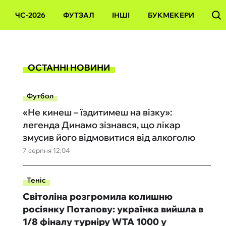
ЧС-2026
ФУТЗАЛ
ІНШІ
БУКМЕКЕРИ
ОСТАННІ НОВИНИ
Футбол
«Не кинеш – їздитимеш на візку»:
легенда Динамо зізнався, що лікар
змусив його відмовитися від алкоголю
7 серпня 12:04
Теніс
Світоліна розгромила колишню
росіянку Потапову: українка вийшла в
1/8 фіналу турніру WTA 1000 у