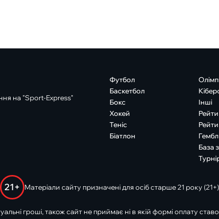
Футбол
Олімп
Баскетбол
Кібер
ня на "Sport-Express"
Бокс
Інші
Хокей
Рейти
Теніс
Рейти
Біатлон
Гембл
База 
Турні
21+
Матеріали сайту призначені для осіб старше 21 року (21+)
туальні гроші, також сайт не приймає ні в якій формі оплату ставо