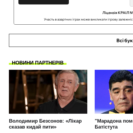
Ліцензія КРАІЛ №
Участь в азартних іграх може викликати ігрову залежні
Всі бу