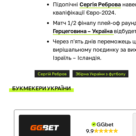
Підопічні
Сергія Реброва
навес
кваліфікації Євро-2024.
Матч 1/2 фіналу плей-оф раун
Герцеговина – Україна
відбуде
Через п'ять днів переможець ц
вирішальному поєдинку за вих
Ізраїль – Ісландія.
Сергій Ребров
Збірна України з футболу
БУКМЕКЕРИ УКРАЇНИ
GGbet
9.9