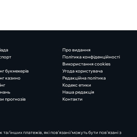
іада
Про видання
спорт
Політика конфіденційності
Використання cookies
нг букмекерів
Угода користувача
нг казино
Редакційна політика
інг
Кодекс етики
знань
Наша редакція
ри прогнозів
Контакти
к та/інших платежів, які пов’язані/можуть бути пов’язані з