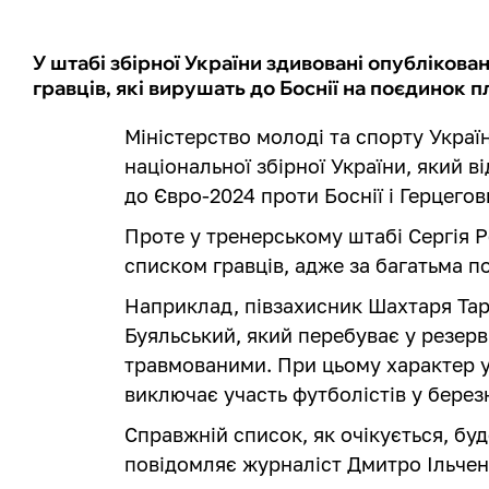
У штабі збірної України здивовані опублікова
гравців, які вирушать до Боснії на поєдинок 
Міністерство молоді та спорту Украї
національної збірної України, який в
до Євро-2024 проти Боснії і Герцегов
Проте у тренерському штабі Сергія 
списком гравців, адже за багатьма по
Наприклад, півзахисник Шахтаря Тар
Буяльський, який перебуває у резерв
травмованими. При цьому характер 
виключає участь футболістів у берез
Справжній список, як очікується, бу
повідомляє журналіст Дмитро Ільчен