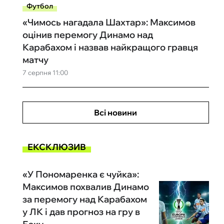
Футбол
«Чимось нагадала Шахтар»: Максимов
оцінив перемогу Динамо над
Карабахом і назвав найкращого гравця
матчу
7 серпня 11:00
Всі новини
ЕКСКЛЮЗИВ
«У Пономаренка є чуйка»:
Максимов похвалив Динамо
за перемогу над Карабахом
у ЛК і дав прогноз на гру в