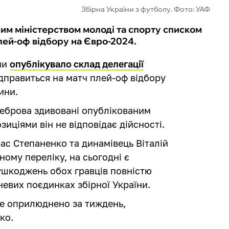
Збірна України з футболу. Фото: УАФ
ним міністерством молоді та спорту списком
плей-оф відбору на Євро-2024.
ни
опублікувало склад делегації
ідправиться на матч плей-оф відбору
ини.
Реброва здивовані опублікованим
зиціями він не відповідає дійсності.
ас Степаненко та динамівець Віталій
ному переліку, на сьогодні є
ушкоджень обох гравців повністю
невих поєдинках збірної України.
де оприлюднено за тиждень,
ко.