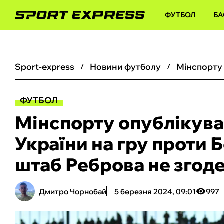
ФУТБОЛ
БА
sport-express
новини футболу
ФУТБОЛ
Мінспорту опублікував
України на гру проти 
штаб Реброва не згоде
Дмитро Чорнобай
5 березня 2024, 09:01
997