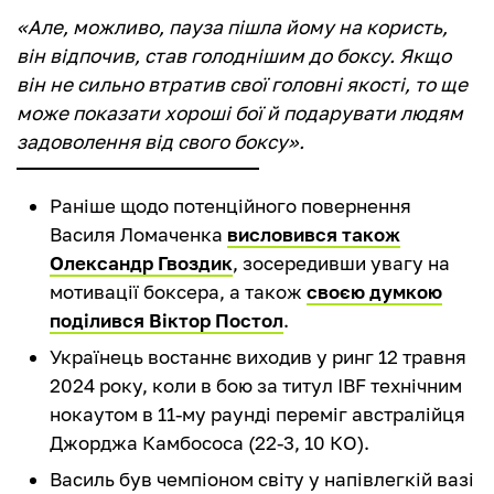
«Але, можливо, пауза пішла йому на користь,
він відпочив, став голоднішим до боксу. Якщо
він не сильно втратив свої головні якості, то ще
може показати хороші бої й подарувати людям
задоволення від свого боксу».
Раніше щодо потенційного повернення
Василя Ломаченка
висловився також
Олександр Гвоздик
, зосередивши увагу на
мотивації боксера, а також
своєю думкою
поділився Віктор Постол
.
Українець востаннє виходив у ринг 12 травня
2024 року, коли в бою за титул IBF технічним
нокаутом в 11-му раунді переміг австралійця
Джорджа Камбососа (22-3, 10 КО).
Василь був чемпіоном світу у напівлегкій вазі