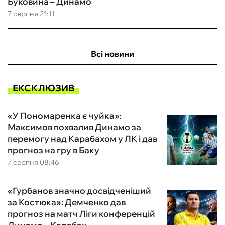
Буковина – Динамо
7 серпня 21:11
Всі новини
ЕКСКЛЮЗИВ
«У Пономаренка є чуйка»:
Максимов похвалив Динамо за
перемогу над Карабахом у ЛК і дав
прогноз на гру в Баку
7 серпня 08:46
«Гурбанов значно досвідченіший
за Костюка»: Демченко дав
прогноз на матч Ліги конференцій