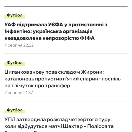
Футбол
УАФ підтримала УЄФА у протистоянні з
Інфантіно: українська організація
незадоволена непрозорістю ФІФА
7 серпня 22:22
Футбол
Циганков знову поза складом Жирони:
каталонець пропустив п'ятий спаринг поспіль
на тлі чуток про трансфер
7 серпня 21:37
Футбол
УПЛ затвердила розклад четвертого туру:
коли відбудуться матчі Шахтар – Полісся та