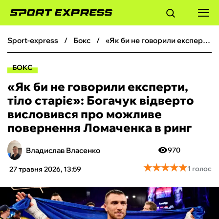
sport-express
бокс
«Як би не говорили експерти, тіло старіє»: Богачук відверто висловився про можливе повернення Ломаченка в ринг
ФУТБОЛ
БОКС
БАСКЕТБОЛ
«Як би не говорили експерти,
тіло старіє»: Богачук відверто
БОКС
висловився про можливе
повернення Ломаченка в ринг
ХОКЕЙ
Владислав Власенко
970
ТЕНІС
★
★
★
★
★
★
★
★
★
★
1 голос
27 травня 2026, 13:59
КІБЕРСПОРТ
ЧС-2026