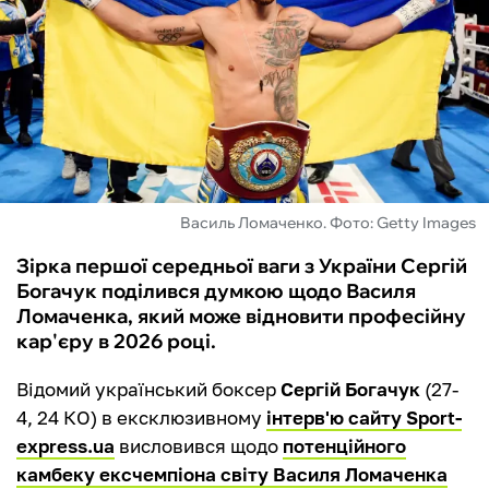
ФУТЗАЛ
ІНШІ
БУКМЕКЕРИ
Василь Ломаченко. Фото: Getty Images
Зірка першої середньої ваги з України Сергій
Богачук поділився думкою щодо Василя
Ломаченка, який може відновити професійну
кар'єру в 2026 році.
Відомий український боксер
Сергій Богачук
(27-
4, 24 КО) в ексклюзивному
інтерв'ю сайту Sport-
express.ua
висловився щодо
потенційного
камбеку ексчемпіона світу Василя Ломаченка