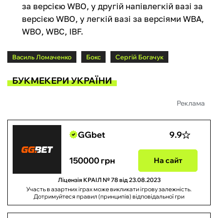
за версією WBO, у другій напівлегкій вазі за
версією WBO, у легкій вазі за версіями WBA,
WBO, WBC, IBF.
Василь Ломаченко
Бокс
Сергій Богачук
БУКМЕКЕРИ УКРАЇНИ
Реклама
GGbet
9.9
150000 грн
На сайт
Ліцензія КРАІЛ № 78 від 23.08.2023
Участь в азартних іграх може викликати ігрову залежність.
Дотримуйтеся правил (принципів) відповідальної гри