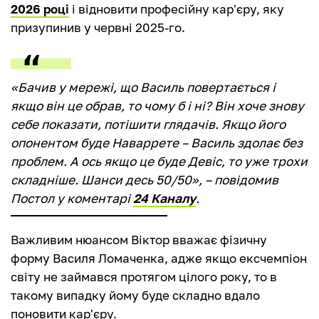
2026 році
і відновити професійну кар'єру, яку
призупинив у червні 2025-го.
«Бачив у мережі, що Василь повертається і
якщо він це обрав, то чому б і ні? Він хоче знову
себе показати, потішити глядачів. Якщо його
опонентом буде Наваррете – Василь здолає без
проблем. А ось якщо це буде Девіс, то уже трохи
складніше. Шанси десь 50/50», – повідомив
Постол у коментарі
24 Каналу
.
Важливим нюансом Віктор вважає фізичну
форму Василя Ломаченка, адже якщо ексчемпіон
світу не займався протягом цілого року, то в
такому випадку йому буде складно вдало
поновити кар'єру.