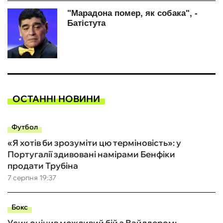
ОСТАННІ НОВИНИ
Футбол
«Я хотів би зрозуміти цю терміновість»: у
Португалії здивовані намірами Бенфіки
продати Трубіна
7 серпня 19:37
Бокс
Усик оцінив можливий бій з Вайлдером: