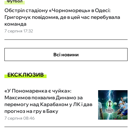
Футбол
Обстріл стадіону «Чорноморець» в Одесі:
Григорчук повідомив, де в цей час перебувала
команда
7 серпня 17:32
Всі новини
ЕКСКЛЮЗИВ
«У Пономаренка є чуйка»:
Максимов похвалив Динамо за
перемогу над Карабахом у ЛК і дав
прогноз на гру в Баку
7 серпня 08:46