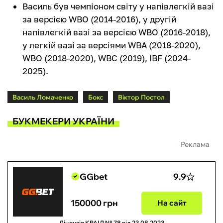
Василь був чемпіоном світу у напівлегкій вазі
за версією WBO (2014-2016), у другій
напівлегкій вазі за версією WBO (2016-2018),
у легкій вазі за версіями WBA (2018-2020),
WBO (2018-2020), WBC (2019), IBF (2024-
2025).
Василь Ломаченко
Бокс
Віктор Постол
БУКМЕКЕРИ УКРАЇНИ
Реклама
GGbet
9.9
150000 грн
На сайт
Ліцензія КРАІЛ № 78 від 23.08.2023