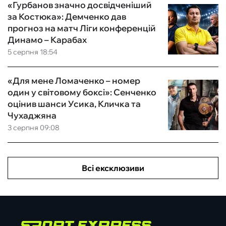
«Гурбанов значно досвідченіший
за Костюка»: Демченко дав
прогноз на матч Ліги конференцій
Динамо – Карабах
5 серпня 18:54
«Для мене Ломаченко – номер
один у світовому боксі»: Сенченко
оцінив шанси Усика, Кличка та
Чухаджяна
3 серпня 09:08
Всі ексклюзиви