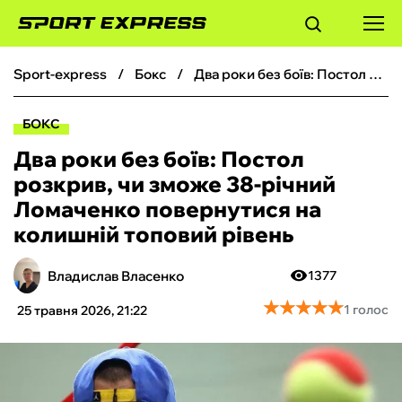
sport-express
бокс
Два роки без боїв: Постол розкрив, чи зможе 38-річний Ломаченко повернутися на колишній топовий рівень
ФУТБОЛ
БОКС
БАСКЕТБОЛ
Два роки без боїв: Постол
розкрив, чи зможе 38-річний
БОКС
Ломаченко повернутися на
колишній топовий рівень
ХОКЕЙ
Владислав Власенко
1377
ТЕНІС
★
★
★
★
★
★
★
★
★
★
1 голос
25 травня 2026, 21:22
КІБЕРСПОРТ
ЧС-2026